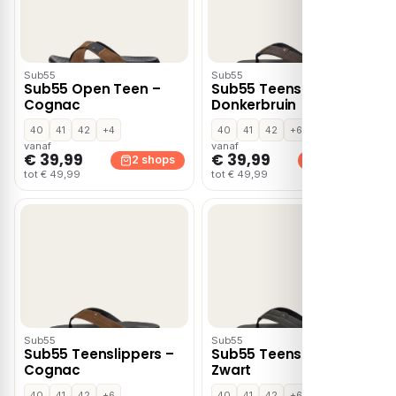
Sub55
Sub55
Sub55 Open Teen –
Sub55 Teenslippers –
Cognac
Donkerbruin
40
41
42
+4
40
41
42
+6
vanaf
vanaf
€ 39,99
€ 39,99
2 shops
2 shops
tot € 49,99
tot € 49,99
Sub55
Sub55
Sub55 Teenslippers –
Sub55 Teenslippers –
Cognac
Zwart
40
41
42
+6
40
41
42
+6