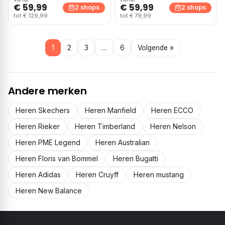
€ 59,99
€ 59,99
2 shops
2 shops
tot € 129,99
tot € 79,99
1
2
3
…
6
Volgende »
Andere merken
Heren Skechers
Heren Manfield
Heren ECCO
Heren Rieker
Heren Timberland
Heren Nelson
Heren PME Legend
Heren Australian
Heren Floris van Bommel
Heren Bugatti
Heren Adidas
Heren Cruyff
Heren mustang
Heren New Balance