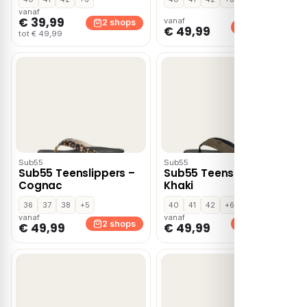
vanaf
€ 39,99
vanaf
2 shops
2 shops
€ 49,99
tot € 49,99
Sub55
Sub55
Sub55 Teenslippers –
Sub55 Teenslippers –
Cognac
Khaki
36
37
38
+5
40
41
42
+6
vanaf
vanaf
2 shops
2 shops
€ 49,99
€ 49,99