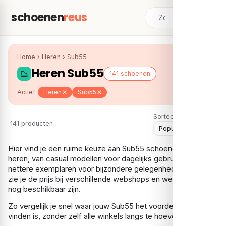
schoenen
reus
Home
›
Heren
›
Sub55
Heren Sub55
141 schoenen
Actief:
Heren
Sub55
Sorteer:
141 producten
Hier vind je een ruime keuze aan Sub55 schoenen voor
heren, van casual modellen voor dagelijks gebruik tot
nettere exemplaren voor bijzondere gelegenheden. Per paar
zie je de prijs bij verschillende webshops en welke maten er
nog beschikbaar zijn.
Zo vergelijk je snel waar jouw Sub55 het voordeligst te
vinden is, zonder zelf alle winkels langs te hoeven gaan.