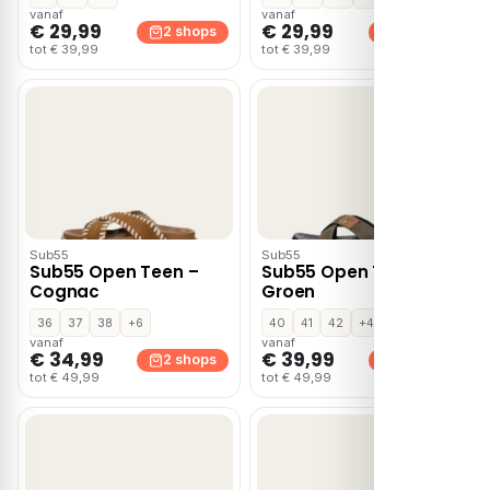
vanaf
vanaf
€ 29,99
€ 29,99
2 shops
2 shops
tot € 39,99
tot € 39,99
Sub55
Sub55
Sub55 Open Teen –
Sub55 Open Teen –
Cognac
Groen
36
37
38
+6
40
41
42
+4
vanaf
vanaf
€ 34,99
€ 39,99
2 shops
2 shops
tot € 49,99
tot € 49,99