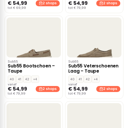
€ 54,99
€ 54,99
2 shops
2 shops
tot € 69,99
tot € 79,99
Sub55
Sub55
Sub55 Bootschoen –
Sub55 Veterschoenen
Taupe
Laag – Taupe
40
41
42
+4
40
41
42
+4
vanaf
vanaf
€ 54,99
€ 54,99
2 shops
2 shops
tot € 79,99
tot € 79,99