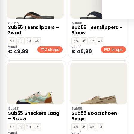
Sub55
Sub55
Sub55 Teenslippers –
Sub55 Teenslippers –
Zwart
Blauw
36
37
38
+5
40
41
42
+6
vanaf
vanaf
2 shops
2 shops
€ 49,99
€ 49,99
Sub55
Sub55
Sub55 Sneakers Laag
Sub55 Bootschoen –
– Blauw
Beige
36
37
38
+3
40
41
42
+4
vanaf
vanaf