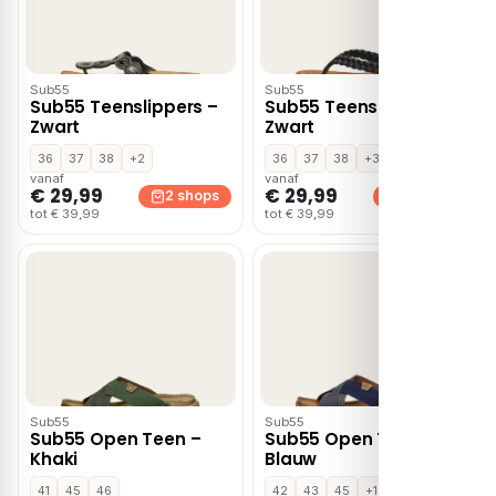
Sub55
Sub55
Sub55 Teenslippers –
Sub55 Teenslippers –
Zwart
Zwart
36
37
38
+2
36
37
38
+3
vanaf
vanaf
€ 29,99
€ 29,99
2 shops
2 shops
tot € 39,99
tot € 39,99
Sub55
Sub55
Sub55 Open Teen –
Sub55 Open Teen –
Khaki
Blauw
41
45
46
42
43
45
+1