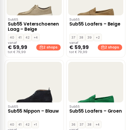
Sub55
Sub55
Sub55 Veterschoenen
Sub55 Loafers – Beige
Laag – Beige
40
41
42
+4
37
38
39
+2
vanaf
vanaf
€ 59,99
€ 59,99
2 shops
2 shops
tot € 79,99
tot € 79,99
Sub55
Sub55
Sub55 Nippon – Blauw
Sub55 Loafers – Groen
40
41
42
+1
36
37
38
+4
vanaf
vanaf