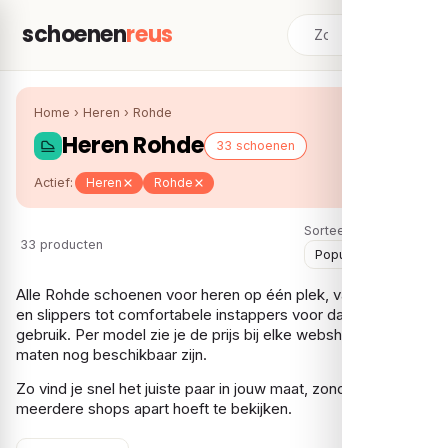
schoenen
reus
Home
›
Heren
›
Rohde
Heren Rohde
33 schoenen
Actief:
Heren
Rohde
Sorteer:
33 producten
Alle Rohde schoenen voor heren op één plek, van pantoffels
en slippers tot comfortabele instappers voor dagelijks
gebruik. Per model zie je de prijs bij elke webshop en welke
maten nog beschikbaar zijn.
Zo vind je snel het juiste paar in jouw maat, zonder dat je
meerdere shops apart hoeft te bekijken.