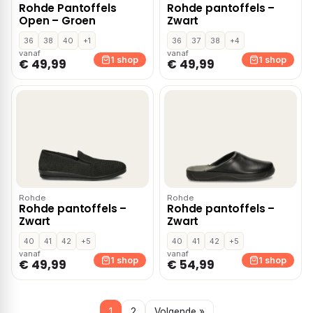
Rohde Pantoffels
Rohde pantoffels –
Open – Groen
Zwart
36
38
40
+1
36
37
38
+4
vanaf
vanaf
1 shop
1 shop
€ 49,99
€ 49,99
Rohde
Rohde
Rohde pantoffels –
Rohde pantoffels –
Zwart
Zwart
40
41
42
+5
40
41
42
+5
vanaf
vanaf
1 shop
1 shop
€ 49,99
€ 54,99
1
2
Volgende »