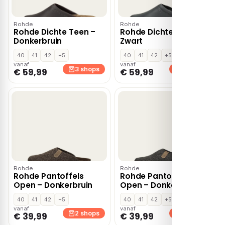
Rohde
Rohde
Rohde Dichte Teen –
Rohde Dichte Teen –
Donkerbruin
Zwart
40
41
42
+5
40
41
42
+5
vanaf
vanaf
3 shops
3 shops
€ 59,99
€ 59,99
Rohde
Rohde
Rohde Pantoffels
Rohde Pantoffels
Open – Donkerbruin
Open – Donkergrijs
40
41
42
+5
40
41
42
+5
vanaf
vanaf
2 shops
2 shops
€ 39,99
€ 39,99