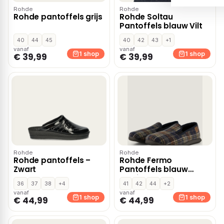
Rohde
Rohde
Rohde pantoffels grijs
Rohde Soltau
Pantoffels blauw Vilt
40
44
45
40
42
43
+1
vanaf
vanaf
1 shop
1 shop
€ 39,99
€ 39,99
Rohde
Rohde
Rohde pantoffels –
Rohde Fermo
Zwart
Pantoffels blauw
Textiel
36
37
38
+4
41
42
44
+2
vanaf
vanaf
1 shop
1 shop
€ 44,99
€ 44,99