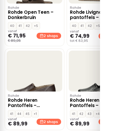
Rohde
Rohde
Rohde Open Teen –
Rohde Livigno
Donkerbruin
pantoffels – Bruin
40
41
42
+5
40
41
42
+5
vanaf
vanaf
€ 71,95
€ 74,99
2 shops
2 shops
€ 89,95
tot € 83,95
Rohde
Rohde
Rohde Heren
Rohde Heren
Pantoffels –
Pantoffels – Zwart
Donkerbruin
41
44
45
+1
41
42
43
+4
vanaf
vanaf
2 shops
2 shops
€ 89,99
€ 89,99