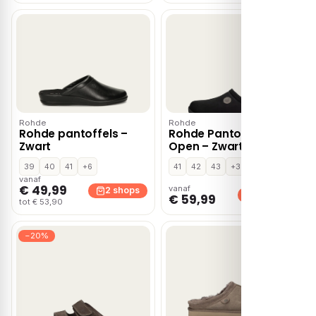
Rohde
Rohde
Rohde pantoffels –
Rohde Pantoffels
Zwart
Open – Zwart
39
40
41
+6
41
42
43
+3
vanaf
€ 49,99
vanaf
2 shops
2 shops
€ 59,99
tot € 53,90
−20%