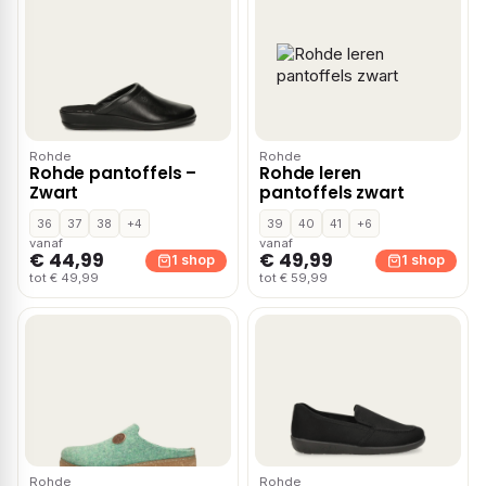
Rohde
Rohde
Rohde pantoffels –
Rohde leren
Zwart
pantoffels zwart
36
37
38
+4
39
40
41
+6
vanaf
vanaf
€ 44,99
€ 49,99
1 shop
1 shop
tot € 49,99
tot € 59,99
Rohde
Rohde