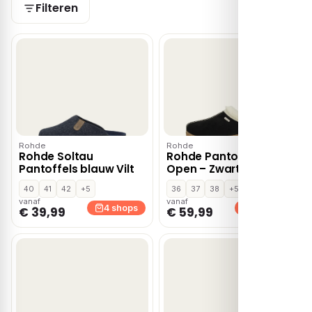
Filteren
Rohde
Rohde
Rohde Soltau
Rohde Pantoffels
Pantoffels blauw Vilt
Open – Zwart
40
41
42
+5
36
37
38
+5
vanaf
vanaf
4 shops
3 shops
€ 39,99
€ 59,99