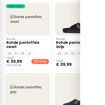
Veel maten
Rohde
Rohde
Rohde pantoffels
Rohde pantoffels –
zwart
Grijs
36
37
38
+9
40
42
43
+3
vanaf
€ 39,99
vanaf
1 shop
1 shop
€ 39,99
tot € 49,99