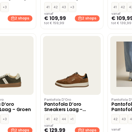
+3
41
42
43
+3
41
42
4
vanaf
vanaf
€ 109,99
€ 109,9
2 shops
2 shops
tot € 159,99
tot € 139,99
Oro
Pantofola D'Oro
Pantofola D
 D’oro
Pantofola D’oro
Pantofol
Laag – Groen
Sneakers Laag –
Pantofo
Cognac
Sneakers
+3
41
42
44
+1
42
43
4
vanaf
€ 129,99
vanaf
2 shops
2 shops