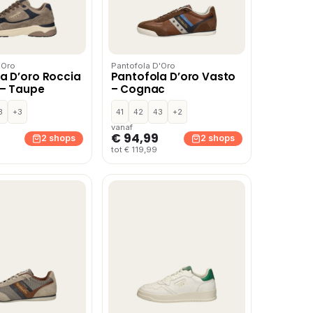
'Oro
Pantofola D'Oro
a D’oro Roccia
Pantofola D’oro Vasto
 – Taupe
– Cognac
3
+3
41
42
43
+2
vanaf
€ 94,99
2 shops
2 shops
tot € 119,99