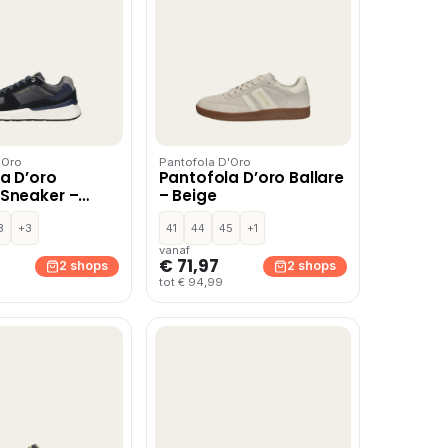
'Oro
Pantofola D'Oro
a D’oro
Pantofola D’oro Ballare
Sneaker –
– Beige
3
+3
41
44
45
+1
vanaf
€ 71,97
2 shops
2 shops
tot € 94,99