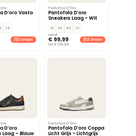
'Oro
Pantofola D'Oro
a D’oro Vasto
Pantofola D’oro
Sneakers Laag – Wit
3
+2
41
42
43
+3
vanaf
€ 99,99
2 shops
2 shops
tot € 139,99
'Oro
Pantofola D'Oro
a D’oro
Pantofola D’oro Coppa
 Laag – Blauw
Licht Grijs – Lichtgrijs