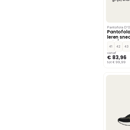
Pantofola D'
Pantofola
leren sne
grijs/bla
41
42
43
vanaf
€ 83,96
tot € 99,99