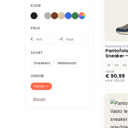
KLEUR
PRIJS
–
€
€
Pantofola D'
Pantofola
SOORT
Sneaker – 
Sneakers
Veterboots
41
42
43
vanaf
€ 90,99
GENDER
tot € 129,99
Heren
×
Wissen