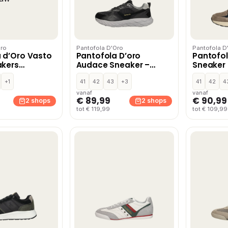
Oro
Pantofola D'Oro
Pantofola D
 d’Oro Vasto
Pantofola D’oro
Pantofol
akers
Audace Sneaker –
Sneaker
uw
Zwart
+1
41
42
43
+3
41
42
4
vanaf
vanaf
€ 89,99
€ 90,99
2 shops
2 shops
tot € 119,99
tot € 109,99