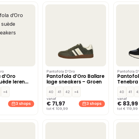
Oro
Pantofola D'Oro
Pantofola D
 d’Oro
Pantofola d’Oro Ballare
Pantofol
uède leren
lage sneakers – Groen
Tenebra 
 zand
– Blauw
+4
40
41
42
+4
40
41
4
vanaf
vanaf
€ 71,97
€ 83,99
3 shops
3 shops
tot € 109,99
tot € 119,99