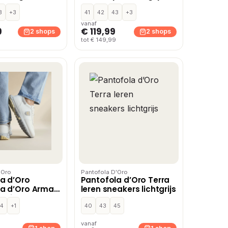
3
+3
41
42
43
+3
vanaf
9
€ 119,99
2 shops
2 shops
tot € 149,99
'Oro
Pantofola D'Oro
a d’Oro
Pantofola d’Oro Terra
la d’Oro Arma
leren sneakers lichtgrijs
 wit Suede
4
+1
40
43
45
vanaf