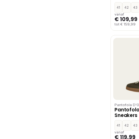
41
42
43
vanaf
€ 109,99
tot € 159,99
Pantofola D'
Pantofola
Sneakers 
41
42
43
vanaf
€ 119,99