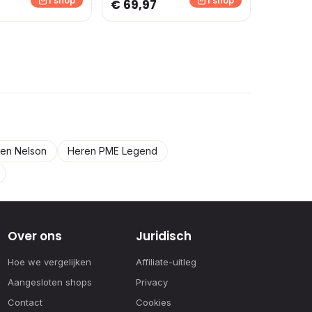
1 shop
1 shop
€ 69,97
en Nelson
Heren PME Legend
Over ons
Juridisch
Hoe we vergelijken
Affiliate-uitleg
Aangesloten shops
Privacy
Contact
Cookies