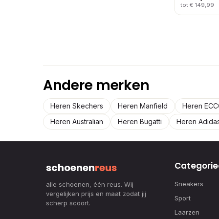
tot € 149,99
Andere merken
Heren Skechers
Heren Manfield
Heren EC
Heren Australian
Heren Bugatti
Heren Adida
Categorie
schoenen
reus
Sneakers
alle schoenen, één reus. Wij
vergelijken prijs en maat zodat jij
Sport
scherp scoort.
Laarzen