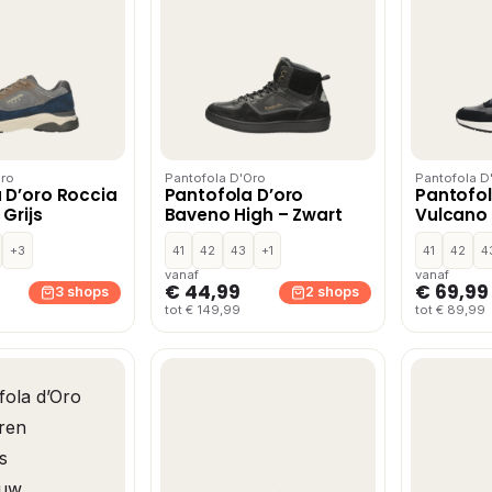
Oro
Pantofola D'Oro
Pantofola D
 D’oro Roccia
Pantofola D’oro
Pantofol
Grijs
Baveno High – Zwart
Vulcano 
Blauw
+3
41
42
43
+1
41
42
4
vanaf
vanaf
€ 44,99
€ 69,99
3 shops
2 shops
tot € 149,99
tot € 89,99