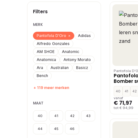
Filters
MERK
Pantofola D'Oro
×
Adidas
Alfredo Gonzales
AM SHOE
Anatomic
Anatomica
Antony Morato
Ara
Australian
Basicz
Pantofola D'
Pantofola
Bench
Bomber s
sneakers
+ 119 meer merken
40
41
42
vanaf
€ 71,97
MAAT
tot € 94,99
40
41
42
43
44
45
46