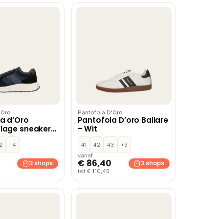
'Oro
Pantofola D'Oro
a d’Oro
Pantofola D’oro Ballare
lage sneakers
– Wit
2
+4
41
42
43
+3
vanaf
€ 86,40
3 shops
3 shops
tot € 110,45