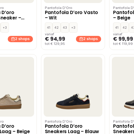
Oro
Pantofola D'Oro
Pantofola D
 D’oro
Pantofola D’oro Vasto
Pantofol
Sneaker –
– Wit
– Beige
+3
41
42
43
+3
41
42
4
vanaf
vanaf
€ 94,99
€ 99,99
2 shops
2 shops
tot € 129,95
tot € 119,99
Oro
Pantofola D'Oro
Pantofola D
 D’oro
Pantofola D’oro
Pantofol
Laag – Beige
Sneakers Laag – Blauw
Sneakers