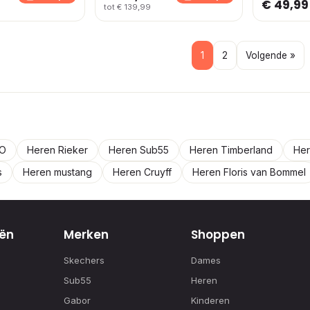
€ 49,99
tot € 139,99
1
2
Volgende »
CO
Heren Rieker
Heren Sub55
Heren Timberland
Her
s
Heren mustang
Heren Cruyff
Heren Floris van Bommel
ën
Merken
Shoppen
Skechers
Dames
Sub55
Heren
Gabor
Kinderen