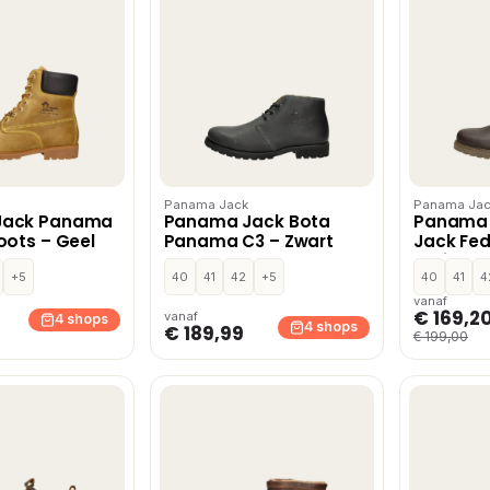
Panama Jack
Panama Jac
Jack Panama
Panama Jack Bota
Panama
oots – Geel
Panama C3 – Zwart
Jack Fed
bruin Lee
+5
40
41
42
+5
40
41
4
vanaf
€ 169,2
vanaf
4 shops
4 shops
€ 189,99
€ 199,00