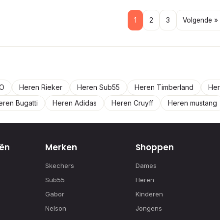
1
2
3
Volgende »
CO
Heren Rieker
Heren Sub55
Heren Timberland
Her
eren Bugatti
Heren Adidas
Heren Cruyff
Heren mustang
ën
Merken
Shoppen
Skechers
Dames
Sub55
Heren
Gabor
Kinderen
Nelson
Jongens