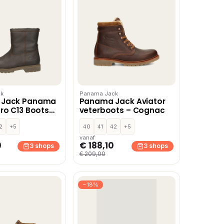
k
Panama Jack
 Jack Panama
Panama Jack Aviator
ro C13 Boots
veterboots – Cognac
r
2
+5
40
41
42
+5
vanaf
0
€ 188,10
3 shops
3 shops
€ 209,00
−18%