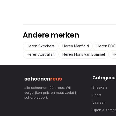
Andere merken
Heren Skechers
Heren Manfield
Heren EC
Heren Australian
Heren Floris van Bommel
H
Categorie
schoenen
reus
Sneakers
alle schoenen, één reus. Wij
vergelijken prijs en maat zodat jij
Sport
scherp scoort.
Laarzen
Open & zomer