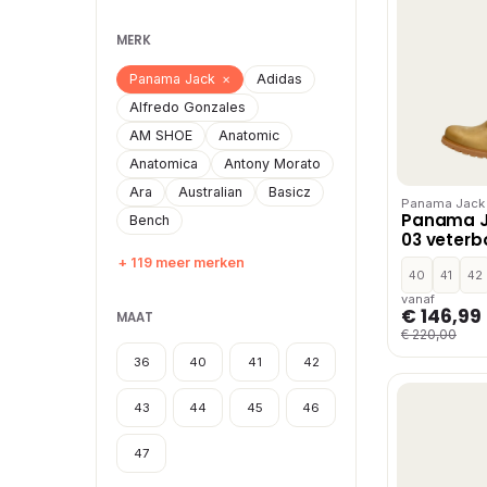
MERK
Panama Jack
×
Adidas
Alfredo Gonzales
AM SHOE
Anatomic
Anatomica
Antony Morato
Ara
Australian
Basicz
Panama Jack
Panama 
Bench
03 veterb
+ 119 meer merken
40
41
42
vanaf
€ 146,99
MAAT
€ 220,00
36
40
41
42
43
44
45
46
47