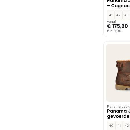
Panama J
– Cognac
41
42
43
vanaf
€ 175,20
€ 219,00
Panama Jack
Panama J
gevoerde
Cognac
40
41
42