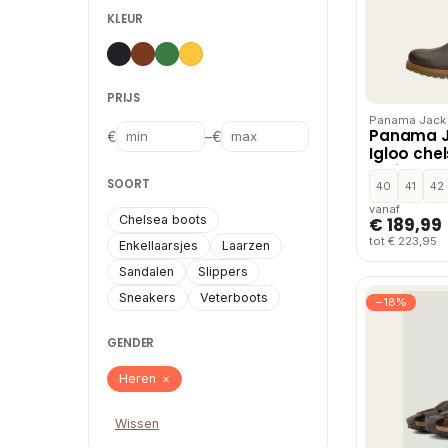
KLEUR
PRIJS
Panama Jack
Panama J
–
€
€
Igloo che
Bruin
SOORT
40
41
42
vanaf
Chelsea boots
€ 189,99
tot € 223,95
Enkellaarsjes
Laarzen
Sandalen
Slippers
Sneakers
Veterboots
−18%
GENDER
Heren
×
Wissen