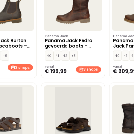
Panama Jack
Panama Jac
ack Burton
Panama Jack Fedro
Panama
lseaboots –
gevoerde boots –
Jack Pa
Cognac
veterbo
+5
40
41
42
+5
Leer
40
41
4
vanaf
vanaf
3 shops
3 shops
€ 199,99
€ 209,9