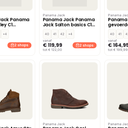
Panama Jack
Panama Jac
Jack Panama
Panama Jack Panama
Panama 
ley C1
Jack Salton basics C1
gevoerde
bruin
Sandalen bruin Leer
+4
40
41
42
+4
40
41
4
vanaf
vanaf
€ 119,99
€ 164,9
2 shops
2 shops
tot € 122,00
tot € 199,99
Panama Jack
Panama Jac