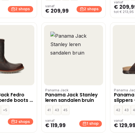
vanaf
€ 209,9
vanaf
2 shops
2 shops
€ 209,99
tot € 213,95
Panama Jack
Panama Jac
ack Fedro
Panama Jack Stanley
Panama 
oerde boots –
leren sandalen bruin
slippers 
+5
41
43
45
42
43
4
vanaf
vanaf
2 shops
1 shop
€ 119,99
€ 129,9