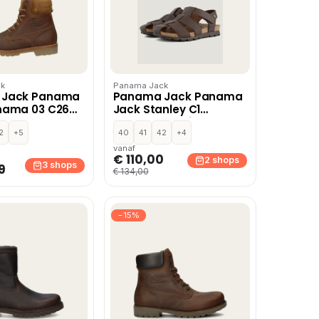
k
Panama Jack
 Jack Panama
Panama Jack Panama
nama 03 C26
Jack Stanley C1
ots cognac
Sandalen bruin
2
+5
40
41
42
+4
vanaf
€ 110,00
2 shops
3 shops
9
€ 134,00
−15%