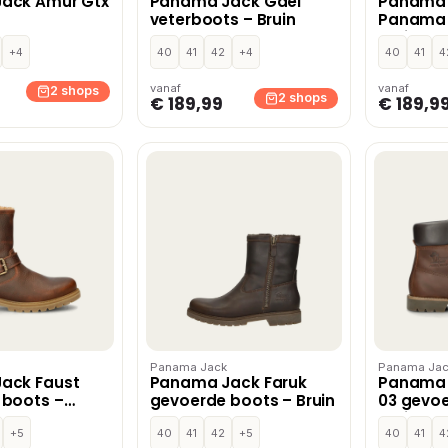
ack Amur Gtx
Panama Jack Gael
Panama 
veterboots – Bruin
Panama 
Bruin
+4
40
41
42
+4
40
41
4
vanaf
vanaf
2 shops
2 shops
€ 189,99
€ 189,9
Panama Jack
Panama Jac
ack Faust
Panama Jack Faruk
Panama
 boots –
gevoerde boots – Bruin
03 gevoe
Bruin
+5
40
41
42
+5
40
41
4