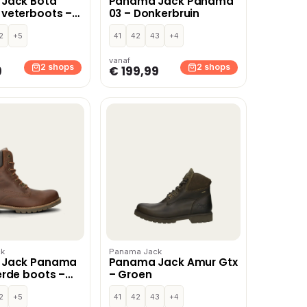
Jack Bota
Panama Jack Panama
veterboots –
03 – Donkerbruin
2
+5
41
42
43
+4
vanaf
2 shops
2 shops
9
€ 199,99
k
Panama Jack
 Jack Panama
Panama Jack Amur Gtx
rde boots –
– Groen
2
+5
41
42
43
+4