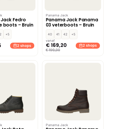
k
Panama Jack
Jack Fedro
Panama Jack Panama
 boots – Bruin
03 veterboots – Bruin
2
+5
40
41
42
+5
vanaf
€ 169,20
5
2 shops
2 shops
€ 199,00
k
Panama Jack