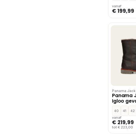
vanaf
€ 199,99
Panama Jack
Panama J
Igloo gev
Cognac
40
41
42
vanaf
€ 219,99
tot € 223,00