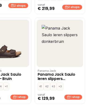
9
vanaf
2 shops
2 shops
€ 219,99
k
Panama Jack
Jack Saulo
Panama Jack Saulo
– Bruin
leren slippers
donkerbruin
4
+1
41
42
43
+3
vanaf
1 shop
1 shop
9
€ 129,99