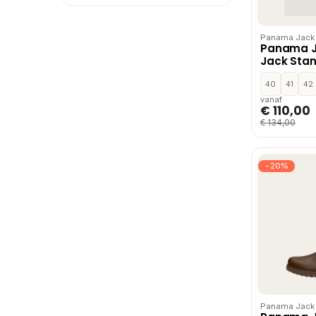
Panama Jack
Panama 
Jack Stan
Sandalen 
40
41
42
vanaf
€ 110,00
€ 134,00
−20%
Panama Jack