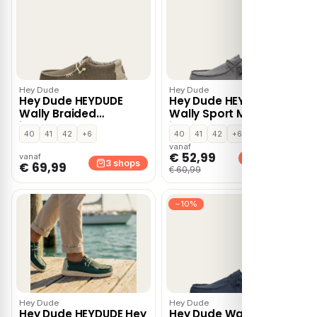
Hey Dude
Hey Dude
Hey Dude HEYDUDE
Hey Dude HEYDUDE
Wally Braided
Wally Sport Mesh
instapschoenen –
instapschoenen –
40
41
42
+6
40
41
42
+6
Groen
Grijs
vanaf
€ 52,99
vanaf
2 shops
3 shops
€ 69,99
€ 60,99
−10%
Hey Dude
Hey Dude
Hey Dude HEYDUDE Hey
Hey Dude Wally Sport