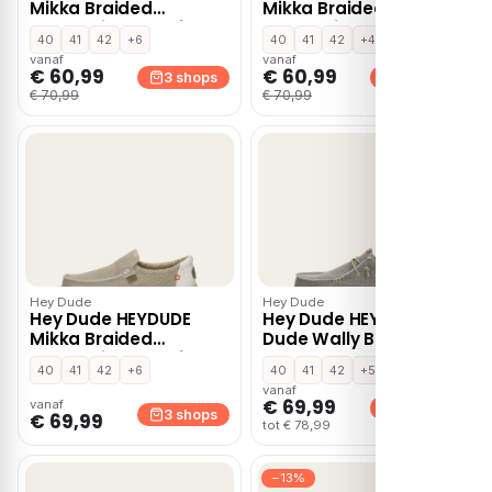
Mikka Braided
Mikka Braided
mocassins & loafers –
mocassins & loafers –
40
41
42
+6
40
41
42
+4
Blauw
Wit
vanaf
vanaf
€ 60,99
€ 60,99
3 shops
3 shops
€ 70,99
€ 70,99
Hey Dude
Hey Dude
Hey Dude HEYDUDE
Hey Dude HEYDUDE Hey
Mikka Braided
Dude Wally Braided
mocassins & loafers –
Instappers blauw
40
41
42
+6
40
41
42
+5
Wit
Canvas – Grijs
vanaf
€ 69,99
vanaf
3 shops
3 shops
€ 69,99
tot € 78,99
−13%