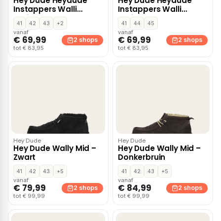
Hey Dude Heydude
Hey Dude Heydude
Instappers Walli
Instappers Walli
Braided Burnt Groen
Braided Burnt Groen
41
42
43
+2
41
44
45
vanaf
vanaf
€ 69,99
€ 69,99
2 shops
2 shops
tot € 83,95
tot € 83,95
Hey Dude
Hey Dude
Hey Dude Wally Mid –
Hey Dude Wally Mid –
Zwart
Donkerbruin
41
42
43
+5
41
42
43
+5
vanaf
vanaf
€ 79,99
€ 84,99
2 shops
2 shops
tot € 99,99
tot € 99,99