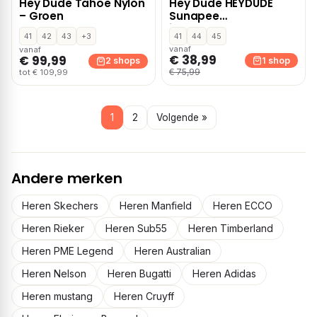
Hey Dude Tahoe Nylon
Hey Dude HEYDUDE
– Groen
Sunapee
instapschoenen –
41
42
43
+3
41
44
45
Groen
vanaf
vanaf
€ 38,99
€ 99,99
1 shop
2 shops
€ 75,99
tot € 109,99
1
2
Volgende »
Andere merken
Heren Skechers
Heren Manfield
Heren ECCO
Heren Rieker
Heren Sub55
Heren Timberland
Heren PME Legend
Heren Australian
Heren Nelson
Heren Bugatti
Heren Adidas
Heren mustang
Heren Cruyff