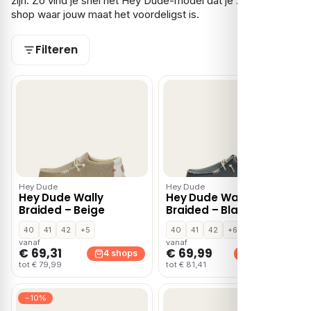
zijn. Zo vind je snel het Hey Dude-model dat je zoekt, bij de
shop waar jouw maat het voordeligst is.
Filteren
Hey Dude
Hey Dude
Hey Dude Wally
Hey Dude Wally
Braided – Beige
Braided – Blauw
40
41
42
+5
40
41
42
+6
vanaf
vanaf
€ 69,31
€ 69,99
4 shops
4 shops
tot € 79,99
tot € 81,41
−10%