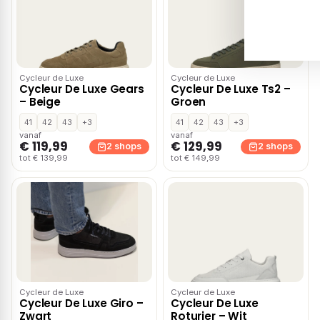
Cycleur de Luxe
Cycleur de Luxe
Cycleur De Luxe Gears
Cycleur De Luxe Ts2 –
– Beige
Groen
41
42
43
+3
41
42
43
+3
vanaf
vanaf
€ 119,99
€ 129,99
2 shops
2 shops
tot € 139,99
tot € 149,99
Cycleur de Luxe
Cycleur de Luxe
Cycleur De Luxe Giro –
Cycleur De Luxe
Zwart
Roturier – Wit