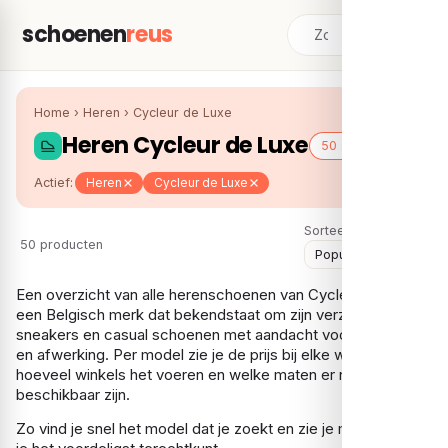
schoenen
reus
Home
›
Heren
›
Cycleur de Luxe
Heren Cycleur de Luxe
50 schoenen
Actief:
Heren
Cycleur de Luxe
Sorteer:
50 producten
Een overzicht van alle herenschoenen van Cycleur de Luxe,
een Belgisch merk dat bekendstaat om zijn verzorgde
sneakers en casual schoenen met aandacht voor materiaal
en afwerking. Per model zie je de prijs bij elke webshop,
hoeveel winkels het voeren en welke maten er nog
beschikbaar zijn.
Zo vind je snel het model dat je zoekt en zie je meteen waar