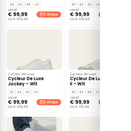
42
43
44
+2
41
42
43
+3
vanaf
vanaf
€ 99,99
€ 99,99
2 shops
2 shops
tot € 109,99
tot € 139,99
Cycleur de Luxe
Cycleur de Luxe
Cycleur De Luxe
Cycleur De Luxe Break
Jockey – Wit
Ii – Wit
41
42
43
+3
41
43
44
+1
vanaf
vanaf
€ 99,99
€ 99,99
2 shops
2 shops
tot € 109,99
tot € 119,99