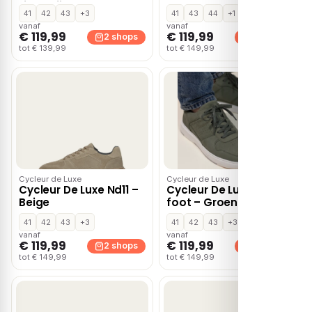
Lichtgrijs
41
42
43
+3
41
43
44
+1
vanaf
vanaf
€ 119,99
€ 119,99
2 shops
2 shops
tot € 139,99
tot € 149,99
Cycleur de Luxe
Cycleur de Luxe
Cycleur De Luxe Nd11 –
Cycleur De Luxe No-
Beige
foot – Groen
41
42
43
+3
41
42
43
+3
vanaf
vanaf
€ 119,99
€ 119,99
2 shops
2 shops
tot € 149,99
tot € 149,99