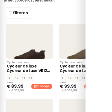
je het voordeligst terechtkunt.
Filteren
Cycleur de Luxe
Cycleur de Luxe
Cycleur de luxe
Cycleur de luxe
Cycleur de Luxe VR12
Cycleur de Luxe VR12
Sneakers bruin Suede
Sneakers taupe Suede
41
42
43
+3
41
42
43
+3
vanaf
vanaf
€ 89,99
€ 99,99
3 shops
3 shops
tot € 109,99
tot € 109,99