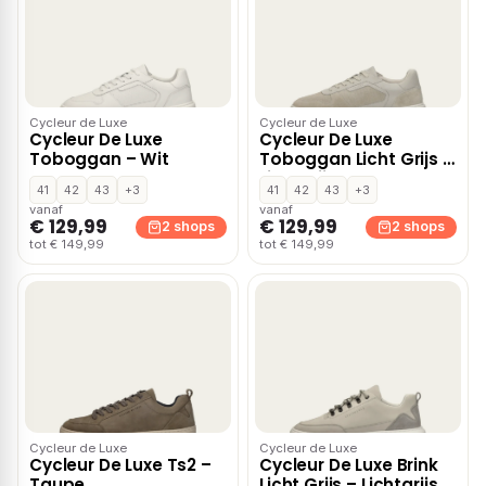
Cycleur de Luxe
Cycleur de Luxe
Cycleur De Luxe
Cycleur De Luxe
Toboggan – Wit
Toboggan Licht Grijs –
Lichtgrijs
41
42
43
+3
41
42
43
+3
vanaf
vanaf
€ 129,99
€ 129,99
2 shops
2 shops
tot € 149,99
tot € 149,99
Cycleur de Luxe
Cycleur de Luxe
Cycleur De Luxe Ts2 –
Cycleur De Luxe Brink
Taupe
Licht Grijs – Lichtgrijs