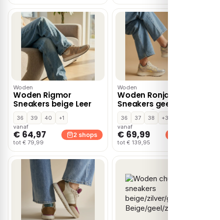
Woden
Woden
Woden Rigmor
Woden Ronja
Sneakers beige Leer
Sneakers geel Mesh/
Leer – Grijs
36
39
40
+1
36
37
38
+3
vanaf
vanaf
€ 64,97
€ 69,99
2 shops
2 shops
tot € 79,99
tot € 139,95