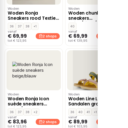
Woden
Woden
Woden Ronja
Woden chunky
Sneakers rood Textiel
sneakers
– Bordeaux
beige/zilver/geel –
36
37
38
+1
40
Beige/geel/zilver
vanaf
vanaf
€ 69,99
€ 69,99
2 shops
2 shops
tot € 123,95
tot € 139,95
Woden
Woden
Woden Ronja Icon
Woden Line Lite
suède sneakers
Sandalen groen
beige/blauw
Textiel
36
37
38
+2
36
40
41
+1
vanaf
vanaf
€ 83,96
€ 89,99
2 shops
2 shops
tot € 123,95
tot € 103,95