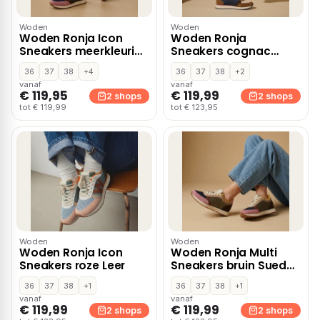
Woden
Woden
Woden Ronja Icon
Woden Ronja
Sneakers meerkleurig
Sneakers cognac
– Combinatie
Suede
36
37
38
+4
36
37
38
+2
vanaf
vanaf
€ 119,95
€ 119,99
2 shops
2 shops
tot € 119,99
tot € 123,95
Woden
Woden
Woden Ronja Icon
Woden Ronja Multi
Sneakers roze Leer
Sneakers bruin Suede
– Groen
36
37
38
+1
36
37
38
+1
vanaf
vanaf
€ 119,99
€ 119,99
2 shops
2 shops