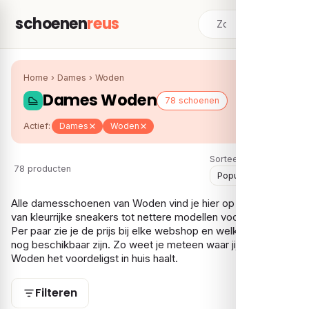
schoenen
reus
Home
›
Dames
›
Woden
Dames Woden
78 schoenen
Actief:
Dames
Woden
Sorteer:
78 producten
Alle damesschoenen van Woden vind je hier op één plek,
van kleurrijke sneakers tot nettere modellen voor alledag.
Per paar zie je de prijs bij elke webshop en welke maten er
nog beschikbaar zijn. Zo weet je meteen waar jij jouw
Woden het voordeligst in huis haalt.
Filteren