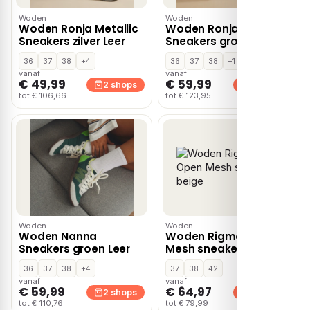
Woden
Woden
Woden Ronja Metallic
Woden Ronja
Sneakers zilver Leer
Sneakers groen Textiel
36
37
38
+4
36
37
38
+1
vanaf
vanaf
€ 49,99
€ 59,99
2 shops
2 shops
tot € 106,66
tot € 123,95
Woden
Woden
Woden Nanna
Woden Rigmor Open
Sneakers groen Leer
Mesh sneakers beige
36
37
38
+4
37
38
42
vanaf
vanaf
€ 59,99
€ 64,97
2 shops
2 shops
tot € 110,76
tot € 79,99