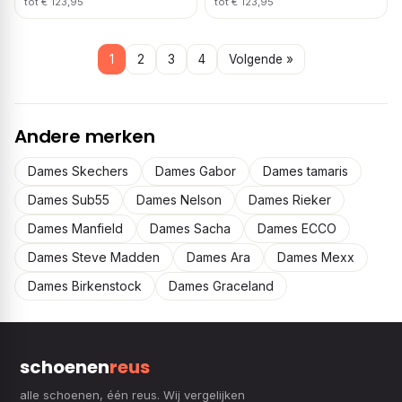
tot € 123,95
tot € 123,95
1
2
3
4
Volgende »
Andere merken
Dames Skechers
Dames Gabor
Dames tamaris
Dames Sub55
Dames Nelson
Dames Rieker
Dames Manfield
Dames Sacha
Dames ECCO
Dames Steve Madden
Dames Ara
Dames Mexx
Dames Birkenstock
Dames Graceland
schoenen
reus
alle schoenen, één reus. Wij vergelijken