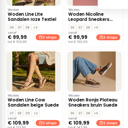
Woden
Woden
Woden Line LIte
Woden Nicoline
Sandalen roze Textiel
Leopard Sneakers
bruin Suede
36
37
38
+3
36
37
38
+4
vanaf
vanaf
€ 99,99
€ 99,99
2 shops
2 shops
tot € 103,95
tot € 130,00
Woden
Woden
Woden Line Cow
Woden Ronja Plateau
Sandalen beige Suede
Sneakers bruin Suede
37
38
39
+2
36
37
38
+4
vanaf
vanaf
€ 109,99
€ 109,99
2 shops
2 shops
tot € 113,95
tot € 143,95