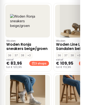
Woden
Woden
Woden Ronja
Woden Line Leopard
sneakers beige/groen
Sandalen beige Leer
36
37
38
+3
36
37
38
+3
vanaf
vanaf
€ 83,96
€ 109,95
3 shops
3 shops
tot € 123,95
tot € 113,95