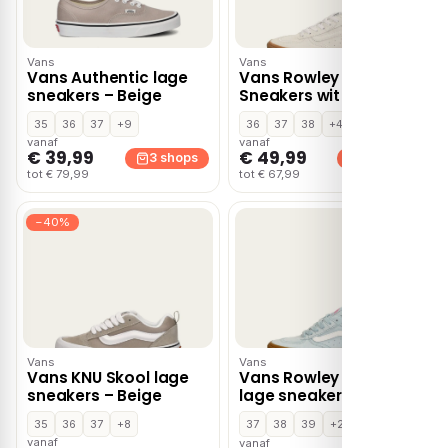
Vans
Vans
Vans Authentic lage
Vans Rowley Classic
sneakers – Beige
Sneakers wit Suède
35
36
37
+9
36
37
38
+4
vanaf
vanaf
€ 39,99
€ 49,99
3 shops
3 shops
tot € 79,99
tot € 67,99
−40%
Vans
Vans
Vans KNU Skool lage
Vans Rowley Classic
sneakers – Beige
lage sneakers – Blauw
35
36
37
+8
37
38
39
+2
vanaf
vanaf