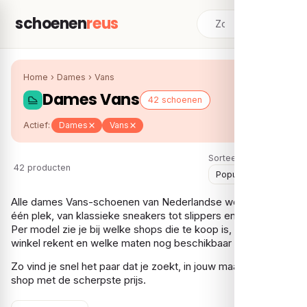
schoenen
reus
Home
›
Dames
›
Vans
Dames Vans
42 schoenen
Actief:
Dames
Vans
Sorteer:
42 producten
Alle dames Vans-schoenen van Nederlandse webshops op
één plek, van klassieke sneakers tot slippers en instappers.
Per model zie je bij welke shops die te koop is, wat elke
winkel rekent en welke maten nog beschikbaar zijn.
Zo vind je snel het paar dat je zoekt, in jouw maat, bij de
shop met de scherpste prijs.