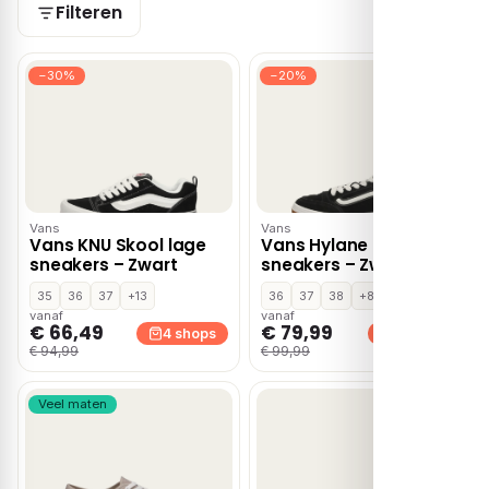
Filteren
−30%
−20%
Vans
Vans
Vans KNU Skool lage
Vans Hylane lage
sneakers – Zwart
sneakers – Zwart
35
36
37
+13
36
37
38
+8
vanaf
vanaf
€ 66,49
€ 79,99
4 shops
4 shops
€ 94,99
€ 99,99
Veel maten