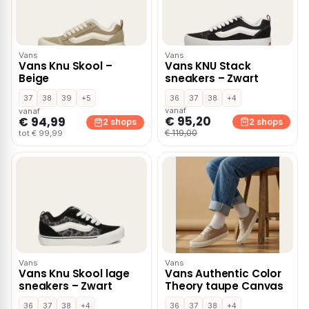
Vans
Vans
Vans Knu Skool –
Vans KNU Stack
Beige
sneakers – Zwart
37
38
39
+5
36
37
38
+4
vanaf
vanaf
€ 95,20
€ 94,99
2 shops
2 shops
€ 119,00
tot € 99,99
Vans
Vans
Vans Knu Skool lage
Vans Authentic Color
sneakers – Zwart
Theory taupe Canvas
36
37
38
+4
36
37
38
+4