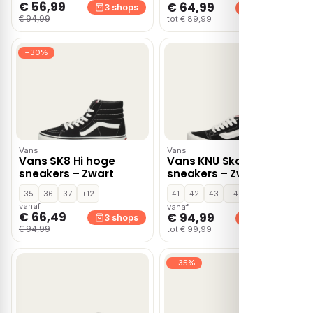
€ 56,99
€ 64,99
3 shops
3 shops
€ 94,99
tot € 89,99
−30%
Vans
Vans
Vans SK8 Hi hoge
Vans KNU Skool lage
sneakers – Zwart
sneakers – Zwart
35
36
37
+12
41
42
43
+4
vanaf
vanaf
€ 66,49
€ 94,99
3 shops
3 shops
€ 94,99
tot € 99,99
−35%