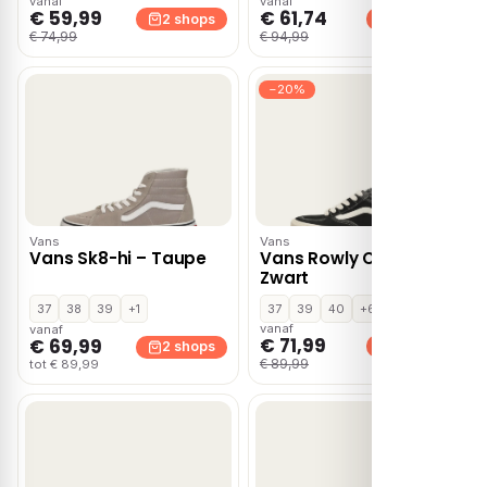
vanaf
vanaf
€ 59,99
€ 61,74
2 shops
2 shops
€ 74,99
€ 94,99
−20%
Vans
Vans
Vans Sk8-hi – Taupe
Vans Rowly Classic –
Zwart
37
38
39
+1
37
39
40
+6
vanaf
vanaf
€ 71,99
€ 69,99
2 shops
2 shops
€ 89,99
tot € 89,99