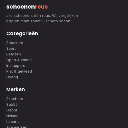
schoenen
reus
alle schoenen, één reus. Wij vergelijken
prijs en maat zodat jij scherp scoort.
Categorieën
Sneakers
Sport
Laarzen
Open & zomer
Instappers
Plat & gekleed
Overig
Merken
Skechers
Sub55
Gabor
Nelson
tamaris
Alle merken