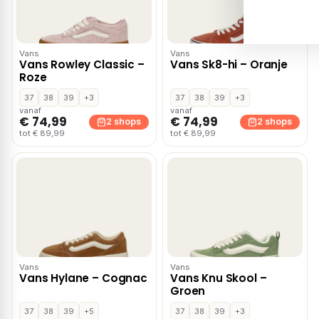
Vans
Vans
Vans Rowley Classic –
Vans Sk8-hi – Oranje
Roze
37
38
39
+3
37
38
39
+3
vanaf
vanaf
€ 74,99
€ 74,99
2 shops
2 shops
tot € 89,99
tot € 89,99
Vans
Vans
Vans Hylane – Cognac
Vans Knu Skool –
Groen
37
38
39
+5
37
38
39
+3