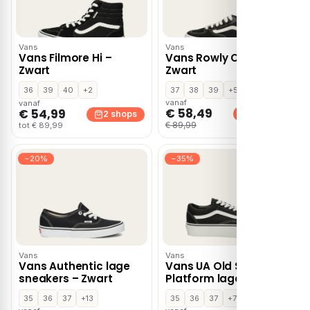
Vans
Vans
Vans Filmore Hi –
Vans Rowly Classic –
Zwart
Zwart
36
39
40
+2
37
38
39
+5
vanaf
vanaf
€ 58,49
€ 54,99
2 shops
2 shops
€ 89,99
tot € 89,99
−20%
−35%
Vans
Vans
Vans Authentic lage
Vans UA Old Skool
sneakers – Zwart
Platform lage
sneakers – Zwart
35
36
37
+13
35
36
37
+7