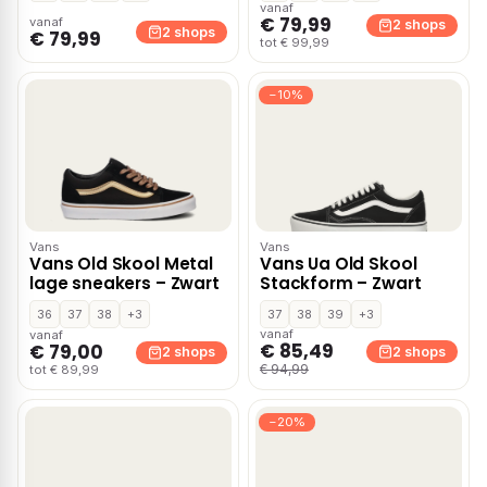
vanaf
€ 79,99
vanaf
2 shops
2 shops
€ 79,99
tot € 99,99
−10%
Vans
Vans
Vans Old Skool Metal
Vans Ua Old Skool
lage sneakers – Zwart
Stackform – Zwart
36
37
38
+3
37
38
39
+3
vanaf
vanaf
€ 85,49
€ 79,00
2 shops
2 shops
€ 94,99
tot € 89,99
−20%