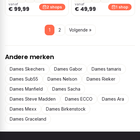
vanaf
vanaf
2 shops
1 shop
€ 99,99
€ 49,99
1
2
Volgende »
Andere merken
Dames Skechers
Dames Gabor
Dames tamaris
Dames Sub55
Dames Nelson
Dames Rieker
Dames Manfield
Dames Sacha
Dames Steve Madden
Dames ECCO
Dames Ara
Dames Mexx
Dames Birkenstock
Dames Graceland