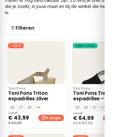
maten er nog beschikbaar zijn. Zo vind je snel de Toni Pons
die je zoekt, in jouw maat en bij de winkel die het voordeligst
is.
Filteren
−28%
Veel maten
Toni Pons
Toni Pons
Toni Pons Triton
Toni Pons Tremp
espadrilles zilver
espadrilles – Zwart
36
37
38
+4
35
36
37
+7
vanaf
vanaf
€ 43,99
€ 64,99
4 shops
4 shops
€ 60,95
tot € 89,99