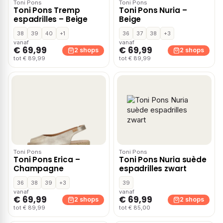
Toni Pons
Toni Pons
Toni Pons Tremp
Toni Pons Nuria –
espadrilles – Beige
Beige
38
39
40
+1
36
37
38
+3
vanaf
vanaf
€ 69,99
€ 69,99
2 shops
2 shops
tot € 89,99
tot € 89,99
Toni Pons
Toni Pons
Toni Pons Erica –
Toni Pons Nuria suède
Champagne
espadrilles zwart
36
38
39
+3
39
vanaf
vanaf
€ 69,99
€ 69,99
2 shops
2 shops
tot € 89,99
tot € 85,00