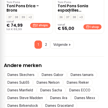
Toni Pons
Toni Pons
Toni Pons Erica –
Toni Pons Sonia
Brons
espadrilles
zwart/beige
37
38
39
+2
36
37
38
+3
vanaf
€ 74,99
vanaf
2 shops
1 shop
€ 55,00
tot € 89,99
1
2
Volgende »
Andere merken
Dames Skechers
Dames Gabor
Dames tamaris
Dames Sub55
Dames Nelson
Dames Rieker
Dames Manfield
Dames Sacha
Dames ECCO
Dames Steve Madden
Dames Ara
Dames Mexx
Dames Birkenstock
Dames Graceland