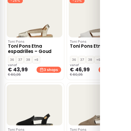
−28%
−23%
Toni Pons
Toni Pons
Toni Pons Etna
Toni Pons Etna – Wit
espadrilles – Goud
36
37
38
+6
36
37
38
+6
vanaf
vanaf
€ 43,99
€ 46,99
3 shops
3 shops
€ 60,95
€ 60,95
Toni Pons
Toni Pons