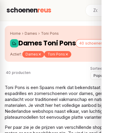
schoenen
reus
Home
›
Dames
›
Toni Pons
Dames Toni Pons
40 schoenen
Actief:
Dames
Toni Pons
Sorteer:
40 producten
Toni Pons is een Spaans merk dat bekendstaat om zijn
espadrilles en zomerschoenen voor dames, gemaakt met
aandacht voor traditioneel vakmanschap en natuurlijke
materialen. Je vindt hier het volledige aanbod bij
Nederlandse webshops naast elkaar, van luchtige
plateaumodellen tot eenvoudige platte varianten.
Per paar zie je de prijzen van verschillende shops en welke