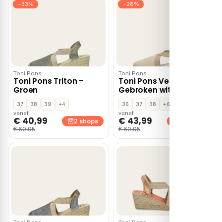
−33%
−28%
Toni Pons
Toni Pons
Toni Pons Triton –
Toni Pons Verdi-v –
Groen
Gebroken wit
37
38
39
+4
36
37
38
+6
vanaf
vanaf
€ 40,99
€ 43,99
2 shops
2 shops
€ 60,95
€ 60,95