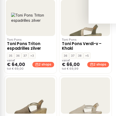
Toni Pons
Toni Pons
Toni Pons Triton
Toni Pons Verdi-v –
espadrilles zilver
Khaki
35
36
37
+3
36
37
38
+5
vanaf
vanaf
€ 64,00
€ 66,00
2 shops
2 shops
tot € 69,00
tot € 69,99