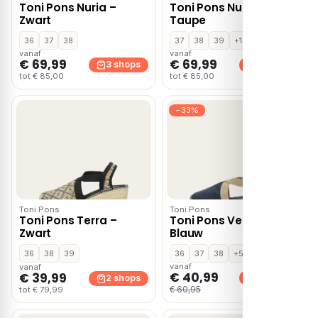
Toni Pons Nuria –
Toni Pons Nuria –
Zwart
Taupe
36
37
38
37
38
39
+1
vanaf
vanaf
€ 69,99
€ 69,99
3 shops
3 shops
tot € 85,00
tot € 85,00
−33%
Toni Pons
Toni Pons
Toni Pons Terra –
Toni Pons Verdi-v –
Zwart
Blauw
36
38
39
36
37
38
+5
vanaf
vanaf
€ 40,99
€ 39,99
2 shops
2 shops
€ 60,95
tot € 79,99