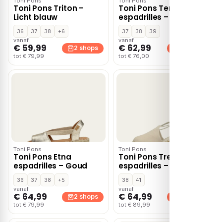
Toni Pons
Toni Pons
Toni Pons Triton –
Toni Pons Terra NZ
Licht blauw
espadrilles – Multi
36
37
38
+6
37
38
39
vanaf
vanaf
€ 59,99
€ 62,99
2 shops
2 shops
tot € 79,99
tot € 76,00
Toni Pons
Toni Pons
Toni Pons Etna
Toni Pons Tremp
espadrilles – Goud
espadrilles – Beige
36
37
38
+5
38
41
vanaf
vanaf
€ 64,99
€ 64,99
2 shops
2 shops
tot € 79,99
tot € 89,99