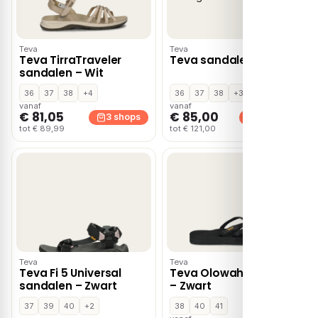
Teva
Teva
Teva TirraTraveler
Teva sandalen beige
sandalen – Wit
36
37
38
+4
36
37
38
+3
vanaf
vanaf
€ 81,05
€ 85,00
3 shops
3 shops
tot € 89,99
tot € 121,00
Teva
Teva
Teva Fi 5 Universal
Teva Olowahu slippers
sandalen – Zwart
– Zwart
37
39
40
+2
38
40
41