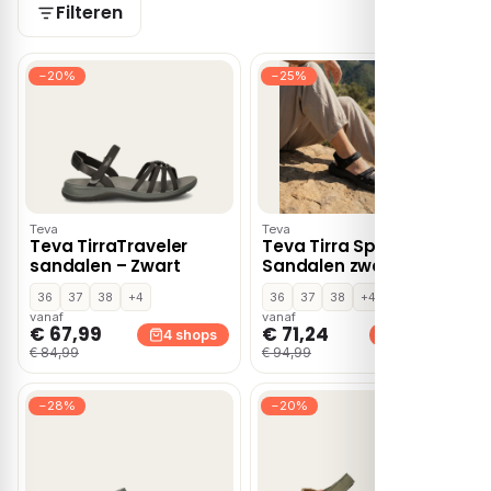
Filteren
−20%
−25%
Teva
Teva
Teva TirraTraveler
Teva Tirra Sport
sandalen – Zwart
Sandalen zwart Textiel
36
37
38
+4
36
37
38
+4
vanaf
vanaf
€ 67,99
€ 71,24
4 shops
4 shops
€ 84,99
€ 94,99
−28%
−20%