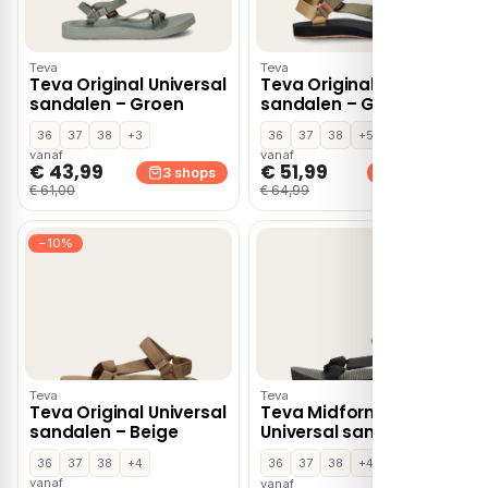
Teva
Teva
Teva Original Universal
Teva Original Universal
sandalen – Groen
sandalen – Groen
36
37
38
+3
36
37
38
+5
vanaf
vanaf
€ 43,99
€ 51,99
3 shops
3 shops
€ 61,00
€ 64,99
−10%
Teva
Teva
Teva Original Universal
Teva Midform Original
sandalen – Beige
Universal sandalen –
Zwart
36
37
38
+4
36
37
38
+4
vanaf
vanaf