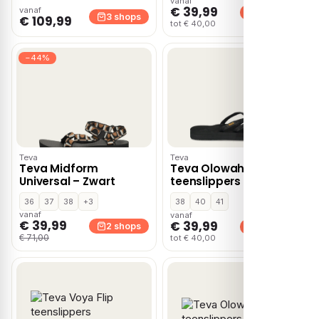
vanaf
€ 39,99
vanaf
2 shops
3 shops
€ 109,99
tot € 40,00
−44%
Teva
Teva
Teva Midform
Teva Olowahu
Universal – Zwart
teenslippers zwart
36
37
38
+3
38
40
41
vanaf
vanaf
€ 39,99
€ 39,99
2 shops
2 shops
€ 71,00
tot € 40,00