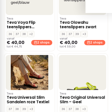
Teva
Teva
Teva Voya Flip
Teva Olowahu
teenslippers
teenslippers zwart
geel/blauw
36
37
38
+2
36
37
39
+3
vanaf
vanaf
€ 40,00
€ 40,00
2 shops
2 shops
tot € 44,75
tot € 59,00
Teva
Teva
Teva Universal Slim
Teva Original Universal
Sandalen roze Textiel
Slim – Geel
37
38
39
+3
36
37
38
+3