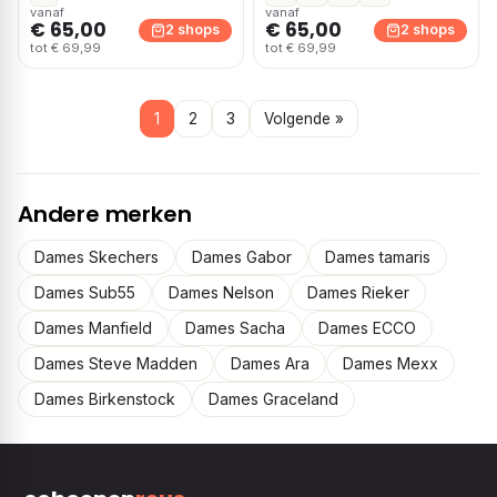
vanaf
vanaf
€ 65,00
€ 65,00
2 shops
2 shops
tot € 69,99
tot € 69,99
1
2
3
Volgende »
Andere merken
Dames Skechers
Dames Gabor
Dames tamaris
Dames Sub55
Dames Nelson
Dames Rieker
Dames Manfield
Dames Sacha
Dames ECCO
Dames Steve Madden
Dames Ara
Dames Mexx
Dames Birkenstock
Dames Graceland