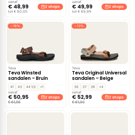
vanaf
vanaf
€ 48,99
€ 49,99
2 shops
2 shops
tot € 80,00
tot € 69,99
−18%
−13%
Teva
Teva
Teva Winsted
Teva Original Universal
sandalen – Bruin
sandalen – Beige
41
43
44 1/2
+1
36
37
38
+4
vanaf
vanaf
€ 50,95
€ 52,99
2 shops
2 shops
€ 61,95
€ 61,00