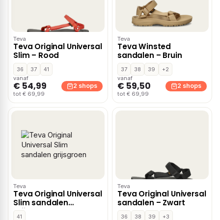
Teva
Teva
Teva Original Universal
Teva Winsted
Slim – Rood
sandalen – Bruin
36
37
41
37
38
39
+2
vanaf
vanaf
€ 54,99
€ 59,50
2 shops
2 shops
tot € 69,99
tot € 69,99
Teva
Teva
Teva Original Universal
Teva Original Universal
Slim sandalen
sandalen – Zwart
grijsgroen
41
36
38
39
+3