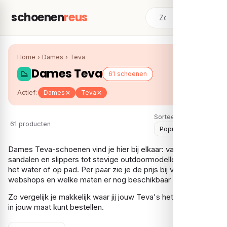
schoenen
reus
Home
›
Dames
›
Teva
Dames Teva
61 schoenen
Actief:
Dames
Teva
Sorteer:
61 producten
Dames Teva-schoenen vind je hier bij elkaar: van iconische
sandalen en slippers tot stevige outdoormodellen voor op
het water of op pad. Per paar zie je de prijs bij verschillende
webshops en welke maten er nog beschikbaar zijn.
Zo vergelijk je makkelijk waar jij jouw Teva's het voordeligst
in jouw maat kunt bestellen.