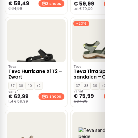
€ 58,49
€ 59,99
3 shops
3 shops
€ 64,99
tot € 70,00
−20%
Teva
Teva
Teva Hurricane Xl T2 –
Teva Tirra Sport
Zwart
sandalen – Groen
37
38
40
+2
37
38
39
+3
vanaf
vanaf
€ 75,99
€ 62,99
3 shops
3 shops
€ 94,99
tot € 89,99