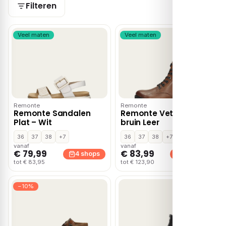
Filteren
Veel maten
Veel maten
Remonte
Remonte
Remonte Sandalen
Remonte Veterboots
Plat – Wit
bruin Leer
36
37
38
+7
36
37
38
+7
vanaf
vanaf
€ 79,99
€ 83,99
4 shops
4 shops
tot € 83,95
tot € 123,90
−10%