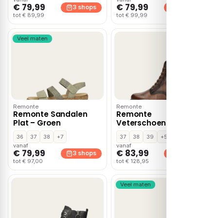
€ 79,99
€ 79,99
3 shops
3 shops
tot € 89,99
tot € 99,99
Veel maten
Remonte
Remonte
Remonte Sandalen
Remonte
Plat – Groen
Veterschoenen Hak –
Cognac
36
37
38
+7
37
38
39
+5
vanaf
vanaf
€ 79,99
€ 83,99
3 shops
3 shops
tot € 97,00
tot € 128,95
Veel maten