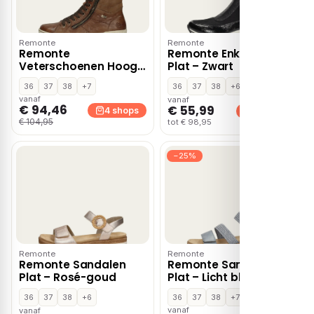
Remonte
Remonte
Remonte
Remonte Enkellaarsjes
Veterschoenen Hoog
Plat – Zwart
– Cognac
36
37
38
+7
36
37
38
+6
vanaf
vanaf
€ 94,46
€ 55,99
4 shops
3 shops
€ 104,95
tot € 98,95
−25%
Remonte
Remonte
Remonte Sandalen
Remonte Sandalen
Plat – Rosé-goud
Plat – Licht blauw
36
37
38
+6
36
37
38
+7
vanaf
vanaf