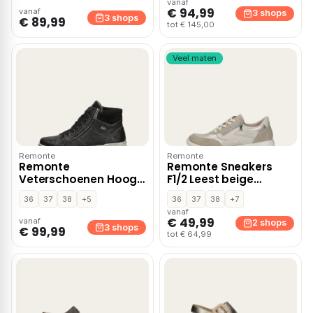
vanaf
€ 94,99
vanaf
3 shops
3 shops
€ 89,99
tot € 145,00
Veel maten
Remonte
Remonte
Remonte
Remonte Sneakers
Veterschoenen Hoog
F1/2 Leest beige
– Zwart
Synthetisch
36
37
38
+5
36
37
38
+7
vanaf
€ 49,99
vanaf
2 shops
3 shops
€ 99,99
tot € 64,99