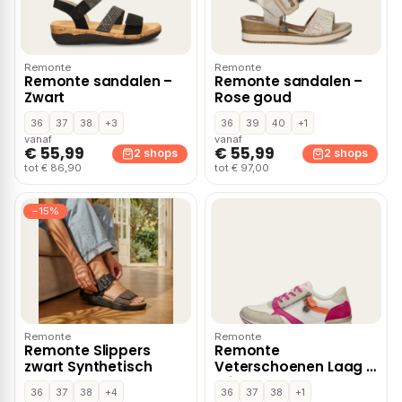
Remonte
Remonte
Remonte sandalen –
Remonte sandalen –
Zwart
Rose goud
36
37
38
+3
36
39
40
+1
vanaf
vanaf
€ 55,99
€ 55,99
2 shops
2 shops
tot € 86,90
tot € 97,00
−15%
Remonte
Remonte
Remonte Slippers
Remonte
zwart Synthetisch
Veterschoenen Laag –
Wit
36
37
38
+4
36
37
38
+1