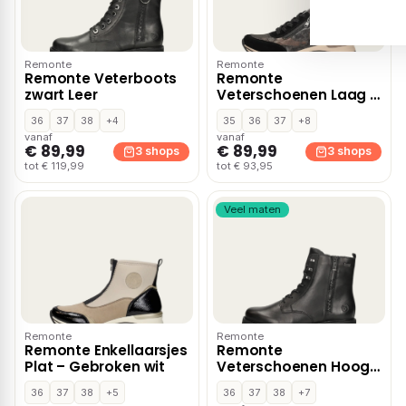
Remonte
Remonte
Remonte Veterboots
Remonte
zwart Leer
Veterschoenen Laag –
Zwart
36
37
38
+4
35
36
37
+8
vanaf
vanaf
€ 89,99
€ 89,99
3 shops
3 shops
tot € 119,99
tot € 93,95
Veel maten
Remonte
Remonte
Remonte Enkellaarsjes
Remonte
Plat – Gebroken wit
Veterschoenen Hoog
– Zwart
36
37
38
+5
36
37
38
+7