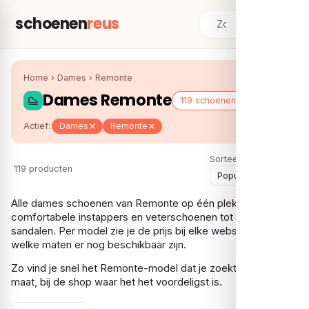
schoenen
reus
Home
›
Dames
›
Remonte
Dames Remonte
119 schoenen
Actief:
Dames
Remonte
Sorteer:
119 producten
Alle dames schoenen van Remonte op één plek, van
comfortabele instappers en veterschoenen tot laarzen en
sandalen. Per model zie je de prijs bij elke webshop en
welke maten er nog beschikbaar zijn.
Zo vind je snel het Remonte-model dat je zoekt, in jouw
maat, bij de shop waar het het voordeligst is.