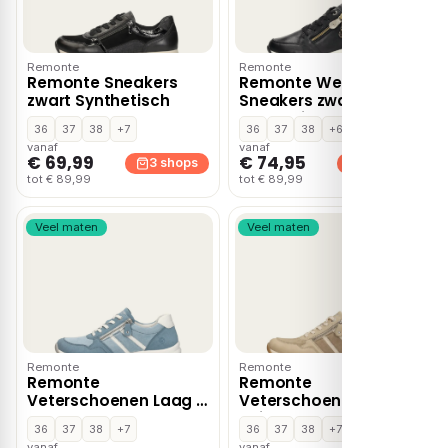
Remonte
Remonte
Remonte Sneakers
Remonte Wedge
zwart Synthetisch
Sneakers zwart
Synthetisch
36
37
38
+7
36
37
38
+6
vanaf
vanaf
€ 69,99
€ 74,95
3 shops
3 shops
tot € 89,99
tot € 89,99
Veel maten
Veel maten
Remonte
Remonte
Remonte
Remonte
Veterschoenen Laag –
Veterschoenen Laag –
Blauw
Beige
36
37
38
+7
36
37
38
+7
vanaf
vanaf