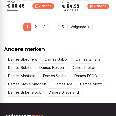
vanaf
vanaf
€ 59,46
€ 64,99
2 shops
2 shops
€ 69,95
tot € 89,99
1
2
3
…
5
Volgende »
Andere merken
Dames Skechers
Dames Gabor
Dames tamaris
Dames Sub55
Dames Nelson
Dames Rieker
Dames Manfield
Dames Sacha
Dames ECCO
Dames Steve Madden
Dames Ara
Dames Mexx
Dames Birkenstock
Dames Graceland
schoenen
reus