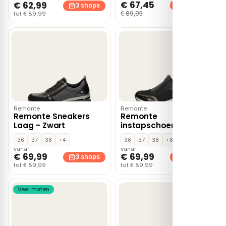
€ 67,45
€ 62,99
3 shops
3 shops
€ 89,95
tot € 89,99
Remonte
Remonte
Remonte Sneakers
Remonte
Laag – Zwart
instapschoenen –
Zwart
36
37
38
+4
36
37
38
+6
vanaf
vanaf
€ 69,99
€ 69,99
3 shops
3 shops
tot € 89,99
tot € 89,99
Veel maten