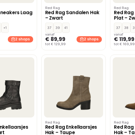
Red Rag
Red Rag
Sneakers Laag
Red Rag Sandalen Hak
Red Rag 
– Zwart
Plat – Z
+1
37
39
41
37
38
3
vanaf
vanaf
€ 89,99
€ 119,99
2 shops
2 shops
tot € 129,99
tot € 169,99
Red Rag
Red Rag
nkellaarsjes
Red Rag Enkellaarsjes
Red Rag 
rt
Hak – Taupe
Hak – T