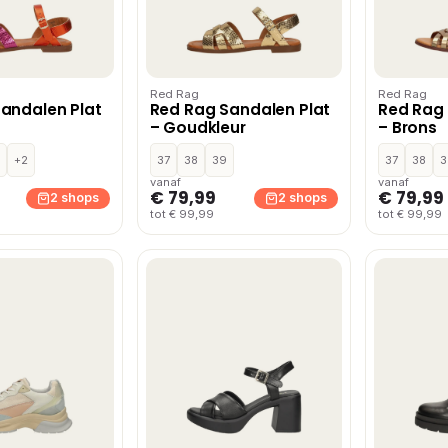
Red Rag
Red Rag
andalen Plat
Red Rag Sandalen Plat
Red Rag 
– Goudkleur
– Brons
+2
37
38
39
37
38
3
vanaf
vanaf
€ 79,99
€ 79,99
2 shops
2 shops
tot € 99,99
tot € 99,99