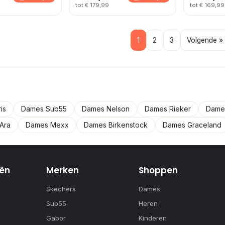
tot € 179,99
tot € 169,99
1
2
3
Volgende »
is
Dames Sub55
Dames Nelson
Dames Rieker
Dames
Ara
Dames Mexx
Dames Birkenstock
Dames Graceland
ën
Merken
Shoppen
Skechers
Dames
Sub55
Heren
Gabor
Kinderen