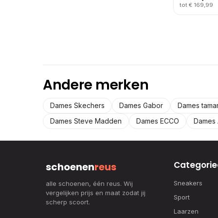
tot € 169,99
Andere merken
Dames Skechers
Dames Gabor
Dames tamar
Dames Steve Madden
Dames ECCO
Dames 
Categorie
schoenen
reus
Sneakers
alle schoenen, één reus. Wij
vergelijken prijs en maat zodat jij
Sport
scherp scoort.
Laarzen