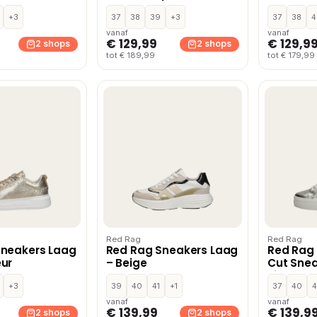
+3
37
38
39
+3
37
38
4
vanaf
vanaf
€ 129,99
€ 129,9
2 shops
2 shops
tot € 189,99
tot € 179,99
Red Rag
Red Rag
Sneakers Laag
Red Rag Sneakers Laag
Red Rag
ur
– Beige
Cut Snea
Zilverkle
+3
39
40
41
+1
37
40
4
vanaf
vanaf
€ 139,99
€ 139,9
2 shops
2 shops