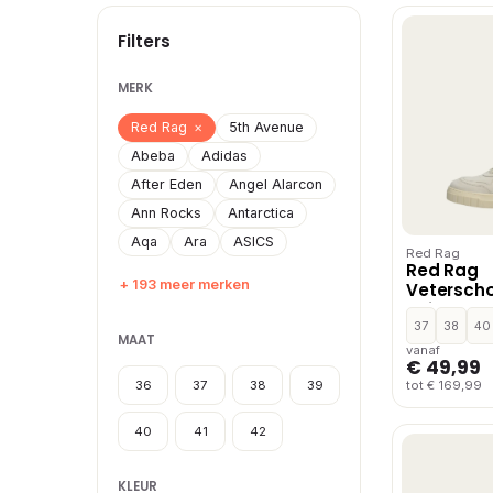
Filters
MERK
Red Rag
×
5th Avenue
Abeba
Adidas
After Eden
Angel Alarcon
Ann Rocks
Antarctica
Aqa
Ara
ASICS
Red Rag
Red Rag
+ 193 meer merken
Vetersch
Beige
37
38
40
MAAT
vanaf
€ 49,99
36
37
38
39
tot € 169,99
40
41
42
KLEUR