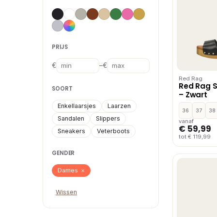
PRIJS
–
€
€
Red Rag
Red Rag 
SOORT
– Zwart
Enkellaarsjes
Laarzen
36
37
38
Sandalen
Slippers
vanaf
€ 59,99
Sneakers
Veterboots
tot € 119,99
GENDER
Dames
×
Wissen