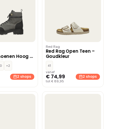
Red Rag
Red Rag Open Teen –
hoenen Hoog –
Goudkleur
ijs
0
+2
41
vanaf
€ 74,99
2 shops
2 shops
tot € 89,95