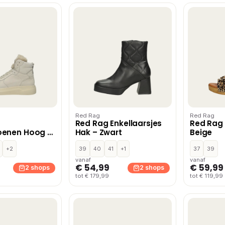
Red Rag
Red Rag
Red Rag Enkellaarsjes
Red Rag
oenen Hoog –
Hak – Zwart
Beige
+2
39
40
41
+1
37
39
vanaf
vanaf
€ 54,99
€ 59,99
2 shops
2 shops
tot € 179,99
tot € 119,99