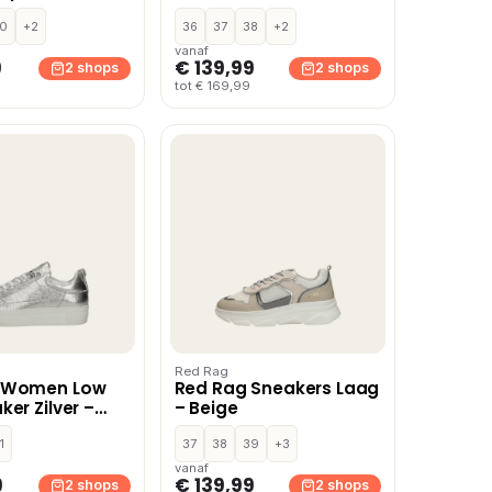
0
+2
36
37
38
+2
vanaf
9
€ 139,99
2 shops
2 shops
tot € 169,99
Red Rag
 Women Low
Red Rag Sneakers Laag
ker Zilver –
– Beige
ur
1
37
38
39
+3
vanaf
9
€ 139,99
2 shops
2 shops