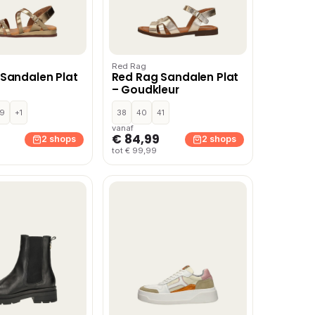
Red Rag
Sandalen Plat
Red Rag Sandalen Plat
– Goudkleur
9
+1
38
40
41
vanaf
€ 84,99
2 shops
2 shops
tot € 99,99