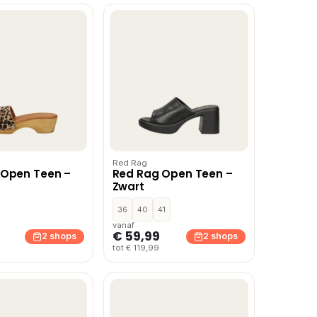
Red Rag
 Open Teen –
Red Rag Open Teen –
Zwart
36
40
41
vanaf
€ 59,99
2 shops
2 shops
tot € 119,99