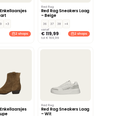
Red Rag
Enkellaarsjes
Red Rag Sneakers Laag
wart
– Beige
9
+3
36
37
38
+4
vanaf
€ 119,99
2 shops
2 shops
tot € 169,99
Red Rag
Enkellaarsjes
Red Rag Sneakers Laag
aupe
– Wit