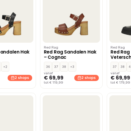
Red Rag
Red Rag
Sandalen Hak
Red Rag Sandalen Hak
Red Rag
– Cognac
Vetersc
Donkergr
+2
36
37
38
+3
37
38
4
vanaf
vanaf
€ 69,99
€ 69,99
2 shops
2 shops
tot € 119,99
tot € 179,99