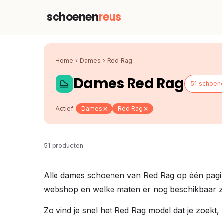
schoenen
reus
Home
›
Dames
›
Red Rag
Dames Red Rag
51 schoen
Actief:
Dames
Red Rag
51 producten
Alle dames schoenen van Red Rag op één pagina,
webshop en welke maten er nog beschikbaar zi
Zo vind je snel het Red Rag model dat je zoekt, 