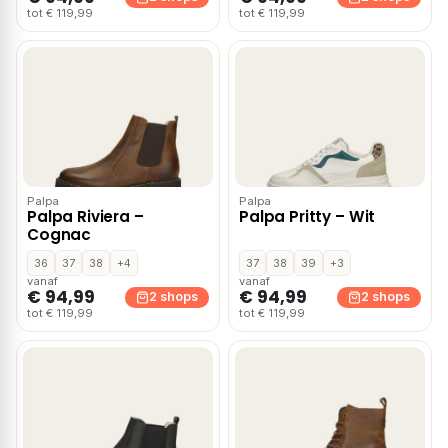
tot € 119,99
tot € 119,99
Palpa
Palpa
Palpa Riviera –
Palpa Pritty – Wit
Cognac
36
37
38
+4
37
38
39
+3
vanaf
vanaf
€ 94,99
€ 94,99
2 shops
2 shops
tot € 119,99
tot € 119,99