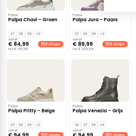
Palpa
Palpa
Palpa Chavi – Groen
Palpa Jura – Paars
37
38
39
+3
37
38
39
+3
vanaf
vanaf
€ 84,99
€ 89,99
2 shops
2 shops
tot € 119,99
tot € 109,99
Palpa
Palpa
Palpa Pritty – Beige
Palpa Venezia – Grijs
37
38
39
+2
36
37
38
+4
vanaf
vanaf
€ 94,99
€ 94,99
2 shops
2 shops