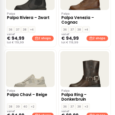
Palpa
Palpa
Palpa Riviera – Zwart
Palpa Venezia –
Cognac
36
37
38
+4
36
37
38
+4
vanaf
vanaf
€ 94,99
€ 94,99
2 shops
2 shops
tot € 119,99
tot € 119,99
Palpa
Palpa
Palpa Chavi – Beige
Palpa Ring –
Donkerbruin
38
39
40
+2
36
37
38
+3
vanaf
vanaf