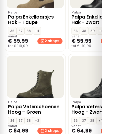
Palpa
Palpa
Palpa Enkellaarsjes
Palpa Enkellaarsjes
Hak – Taupe
Hak – Zwart
36
37
38
+4
36
38
39
+2
vanaf
vanaf
€ 59,99
€ 59,99
2 shops
2 shops
tot € 119,99
tot € 119,99
Palpa
Palpa
Palpa Veterschoenen
Palpa Veterschoenen
Hoog – Groen
Hoog – Zwart
36
37
38
+3
36
37
38
+4
vanaf
vanaf
€ 64,99
€ 64,99
2 shops
2 shops