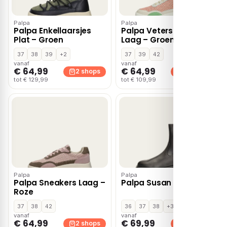
Palpa
Palpa
Palpa Enkellaarsjes
Palpa Veterschoenen
Plat – Groen
Laag – Groen
37
38
39
+2
37
39
42
vanaf
vanaf
€ 64,99
€ 64,99
2 shops
2 shops
tot € 129,99
tot € 109,99
Palpa
Palpa
Palpa Sneakers Laag –
Palpa Susan – Zwart
Roze
37
38
42
36
37
38
+3
vanaf
vanaf
€ 64,99
€ 69,99
2 shops
2 shops