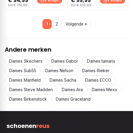
€ 94,99
€ 99,99
2 shops
2 shops
tot € 119,99
tot € 129,99
1
2
Volgende »
Andere merken
Dames Skechers
Dames Gabor
Dames tamaris
Dames Sub55
Dames Nelson
Dames Rieker
Dames Manfield
Dames Sacha
Dames ECCO
Dames Steve Madden
Dames Ara
Dames Mexx
Dames Birkenstock
Dames Graceland
schoenen
reus