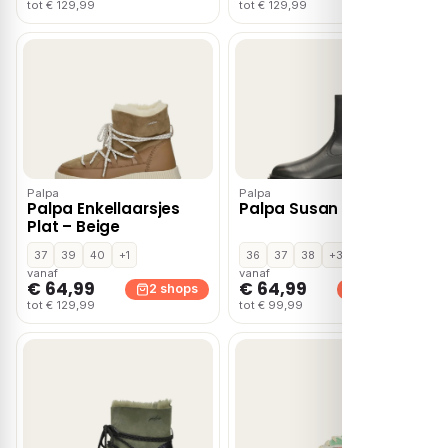
tot € 129,99
tot € 129,99
Palpa
Palpa
Palpa Enkellaarsjes
Palpa Susan – Groen
Plat – Beige
37
39
40
+1
36
37
38
+3
vanaf
vanaf
€ 64,99
€ 64,99
2 shops
2 shops
tot € 129,99
tot € 99,99