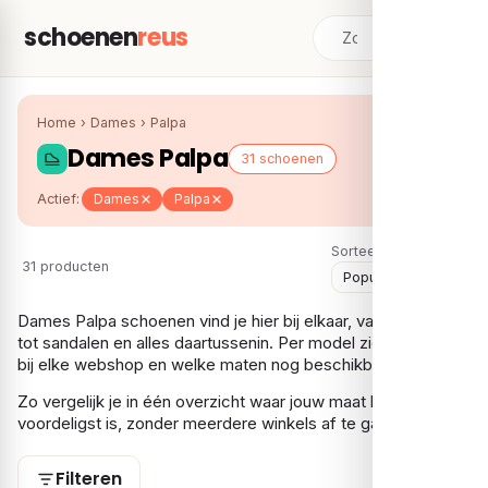
schoenen
reus
Home
›
Dames
›
Palpa
Dames Palpa
31 schoenen
Actief:
Dames
Palpa
Sorteer:
31 producten
Dames Palpa schoenen vind je hier bij elkaar, van instappers
tot sandalen en alles daartussenin. Per model zie je de prijs
bij elke webshop en welke maten nog beschikbaar zijn.
Zo vergelijk je in één overzicht waar jouw maat het
voordeligst is, zonder meerdere winkels af te gaan.
Filteren