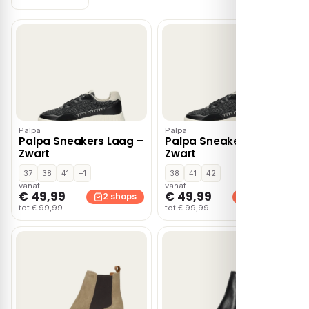
Palpa
Palpa
Palpa Sneakers Laag –
Palpa Sneakers Laag –
Zwart
Zwart
37
38
41
+1
38
41
42
vanaf
vanaf
€ 49,99
€ 49,99
2 shops
2 shops
tot € 99,99
tot € 99,99