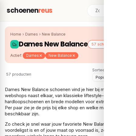
schoenen
reus
Home
›
Dames
›
New Balance
Dames New Balance
57 schoenen
Actief:
Dames
New Balance
Sorteer:
57 producten
Dames New Balance schoenen vind je hier bij meerdere
webshops naast elkaar, van klassieke liftestyle-sneakers tot
hardloopschoenen en brede modellen voor extra comfort.
Per paar zie je de prijs bij elke shop en welke maten er nog
beschikbaar zijn.
Zo check je snel waar jouw favoriete New Balance het
voordeligst is en of jouw maat op voorraad is, zonder