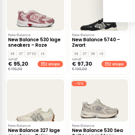
New Balance
New Balance
New Balance 530 lage
New Balance 5740 –
sneakers – Roze
Zwart
36
37
37 1/2
+5
36
37
38
+5
vanaf
vanaf
€ 95,20
€ 97,30
2 shops
2 shops
€ 119,00
€ 139,00
−15%
New Balance
New Balance
New Balance 327 lage
New Balance 530 Sea