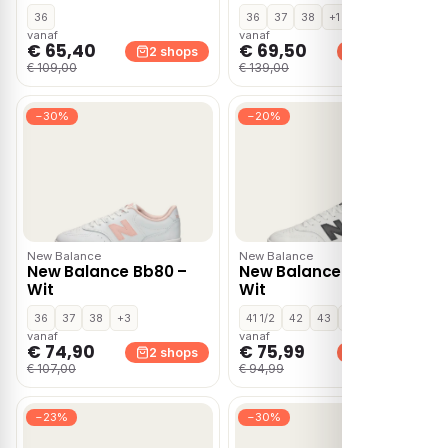
36
36
37
38
+1
vanaf
vanaf
€ 65,40
€ 69,50
2 shops
2 shops
€ 109,00
€ 139,00
−30%
−20%
New Balance
New Balance
New Balance Bb80 –
New Balance Bb80 –
Wit
Wit
36
37
38
+3
41 1/2
42
43
+1
vanaf
vanaf
€ 74,90
€ 75,99
2 shops
2 shops
€ 107,00
€ 94,99
−23%
−30%