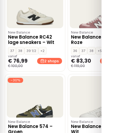
New Balance
New Balance
New Balance RC42
New Balance 574 –
lage sneakers – Wit
Roze
37
38
39 1/2
+2
36
37
38
+5
vanaf
vanaf
€ 76,99
€ 83,30
2 shops
2 shops
€ 100,00
€ 119,00
−30%
New Balance
New Balance
New Balance 574 –
New Balance Bb80 –
Groen
Wit