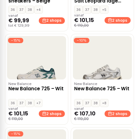
sneakers – Beige
Salt Leopard lage
sneakers – Grijs
36
37
38
+4
36
37
38
+5
vanaf
vanaf
€ 101,15
€ 99,99
2 shops
2 shops
€ 119,00
tot € 129,99
−15%
−10%
New Balance
New Balance
New Balance 725 – Wit
New Balance 725 – Wit
36
37
38
+7
36
37
38
+8
vanaf
vanaf
€ 101,15
€ 107,10
2 shops
2 shops
€ 119,00
€ 119,00
−15%