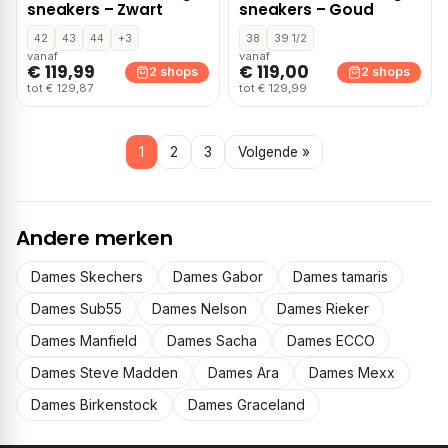
sneakers – Zwart
sneakers – Goud
42
43
44
+3
38
39 1/2
vanaf
vanaf
€ 119,99
€ 119,00
2 shops
2 shops
tot € 129,87
tot € 129,99
1
2
3
Volgende »
Andere merken
Dames Skechers
Dames Gabor
Dames tamaris
Dames Sub55
Dames Nelson
Dames Rieker
Dames Manfield
Dames Sacha
Dames ECCO
Dames Steve Madden
Dames Ara
Dames Mexx
Dames Birkenstock
Dames Graceland