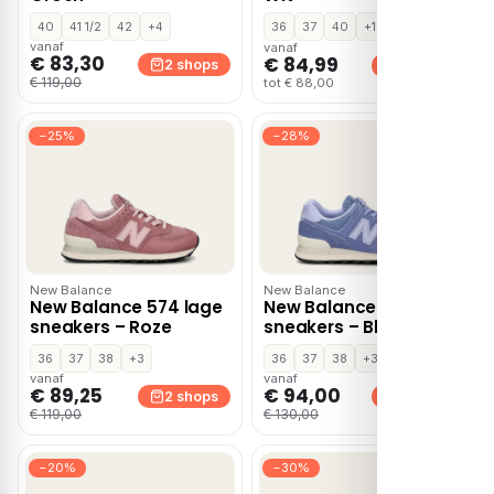
40
41 1/2
42
+4
36
37
40
+1
vanaf
vanaf
€ 83,30
€ 84,99
2 shops
2 shops
€ 119,00
tot € 88,00
−25%
−28%
New Balance
New Balance
New Balance 574 lage
New Balance 574 lage
sneakers – Roze
sneakers – Blauw
36
37
38
+3
36
37
38
+3
vanaf
vanaf
€ 89,25
€ 94,00
2 shops
2 shops
€ 119,00
€ 130,00
−20%
−30%