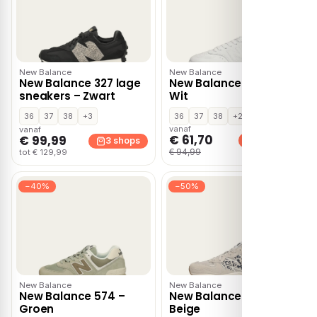
New Balance
New Balance
New Balance 327 lage
New Balance Bb80 –
sneakers – Zwart
Wit
36
37
38
+3
36
37
38
+2
vanaf
vanaf
€ 61,70
€ 99,99
2 shops
3 shops
€ 94,99
tot € 129,99
−40%
−50%
New Balance
New Balance
New Balance 574 –
New Balance 5740 –
Groen
Beige