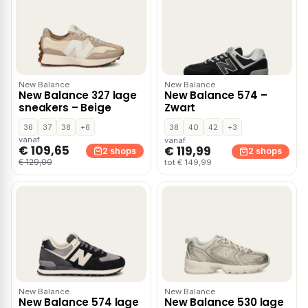
New Balance
New Balance
New Balance 327 lage
New Balance 574 –
sneakers – Beige
Zwart
36
37
38
+6
38
40
42
+3
vanaf
vanaf
€ 109,65
€ 119,99
2 shops
2 shops
€ 129,00
tot € 149,99
New Balance
New Balance
New Balance 574 lage
New Balance 530 lage