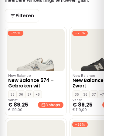
meerdere winkels langs te hoeven gaan.
Filteren
−25%
−25%
New Balance
New Balance
New Balance 574 –
New Balance 574 –
Gebroken wit
Zwart
35
36
37
+6
35
36
37
+7
vanaf
vanaf
€ 89,25
€ 89,25
3 shops
3 shops
€ 119,00
€ 119,00
−35%