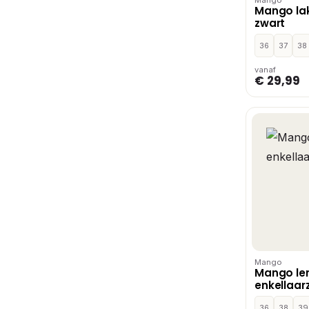
Mango la
zwart
36
37
38
vanaf
€ 29,99
Mango
Mango le
enkellaar
36
38
39