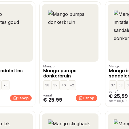
Mango
Mango
ndalettes
Mango pumps
Mango im
donkerbruin
sandalen
+3
38
39
40
+2
37
38
3
vanaf
€ 25,99
vanaf
1 shop
1 shop
€ 25,99
tot € 55,99