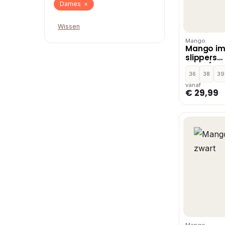
Dames
×
Wissen
Mango
Mango imi
slippers
zwart/doo
36
38
39
vanaf
€ 29,99
Mango