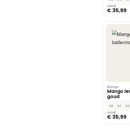
vanaf
€ 35,99
Mango
Mango ler
goud
36
37
39
vanaf
€ 35,99