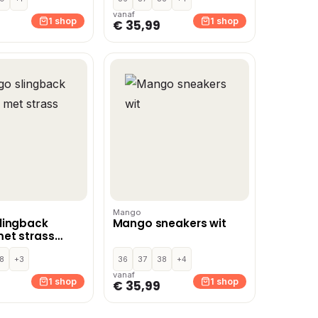
vanaf
1 shop
1 shop
€ 35,99
Mango
lingback
Mango sneakers wit
et strass
8
+3
36
37
38
+4
vanaf
1 shop
1 shop
€ 35,99