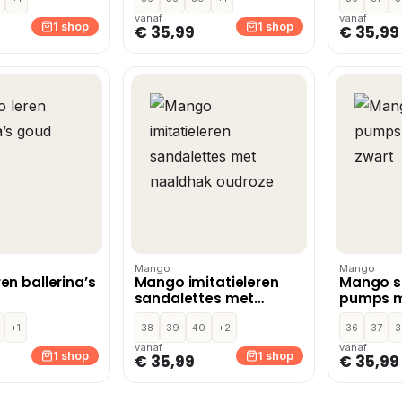
vanaf
vanaf
1 shop
1 shop
€ 35,99
€ 35,99
Mango
Mango
en ballerina’s
Mango imitatieleren
Mango s
sandalettes met
pumps m
naaldhak oudroze
zwart
+1
38
39
40
+2
36
37
3
vanaf
vanaf
1 shop
1 shop
€ 35,99
€ 35,99