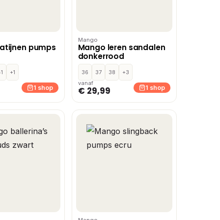
Mango
atijnen pumps
Mango leren sandalen
donkerrood
41
+1
36
37
38
+3
vanaf
1 shop
1 shop
€ 29,99
Mango