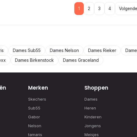
1
2
3
4
Volgende
is
Dames Sub55
Dames Nelson
Dames Rieker
Dames
exx
Dames Birkenstock
Dames Graceland
ën
Merken
Shoppen
Skechers
Dames
Sub55
Heren
Gabor
Kinderen
Nelson
Jongens
tamaris
Meisjes