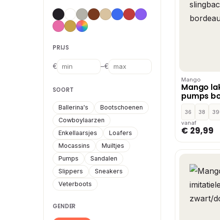
PRIJS
–
€
€
Mango
Mango lak
SOORT
pumps bo
Ballerina's
Bootschoenen
36
38
39
Cowboylaarzen
vanaf
€ 29,99
Enkellaarsjes
Loafers
Mocassins
Muiltjes
Pumps
Sandalen
Slippers
Sneakers
Veterboots
GENDER