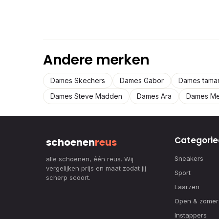
Andere merken
Dames Skechers
Dames Gabor
Dames tamar
Dames Steve Madden
Dames Ara
Dames M
Categorie
schoenen
reus
Sneakers
alle schoenen, één reus. Wij
vergelijken prijs en maat zodat jij
Sport
scherp scoort.
Laarzen
Open & zomer
Instappers