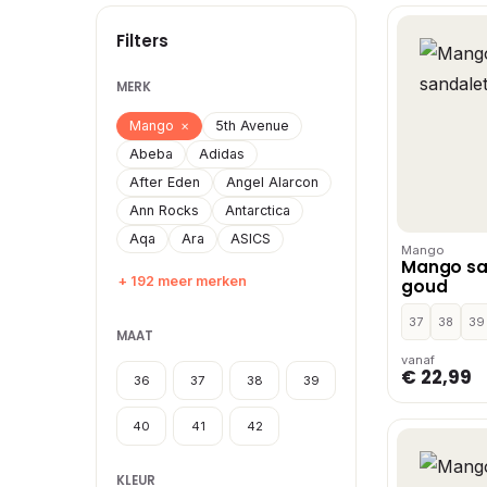
Filters
MERK
Mango
×
5th Avenue
Abeba
Adidas
After Eden
Angel Alarcon
Ann Rocks
Antarctica
Aqa
Ara
ASICS
Mango
Mango sa
+ 192 meer merken
goud
37
38
39
MAAT
vanaf
€ 22,99
36
37
38
39
40
41
42
KLEUR