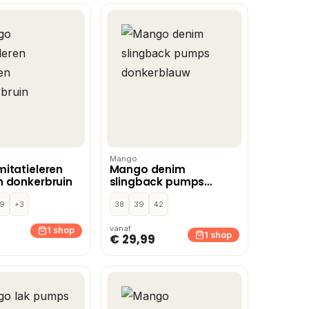
Mango
itatieleren
Mango denim
 donkerbruin
slingback pumps
donkerblauw
9
+3
38
39
42
vanaf
1 shop
1 shop
€ 29,99