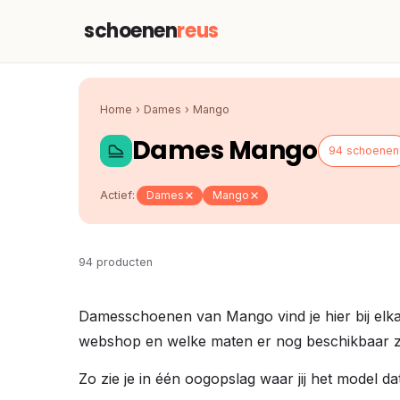
schoenen
reus
Home
›
Dames
›
Mango
Dames Mango
94 schoenen
Actief:
Dames
Mango
94 producten
Damesschoenen van Mango vind je hier bij elkaa
webshop en welke maten er nog beschikbaar zi
Zo zie je in één oogopslag waar jij het model da