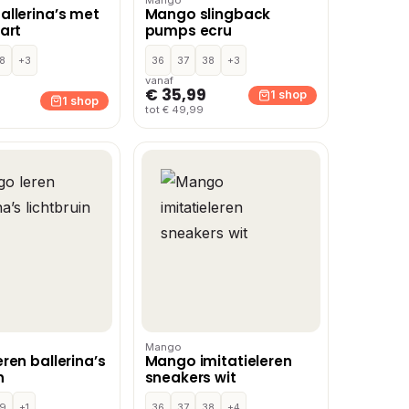
llerina’s met
Mango slingback
art
pumps ecru
8
+3
36
37
38
+3
vanaf
€ 35,99
1 shop
1 shop
tot € 49,99
Mango
ren ballerina’s
Mango imitatieleren
n
sneakers wit
9
+1
36
37
38
+4