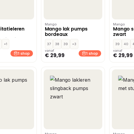
Mango
Mango
tatieleren
Mango lak pumps
Mango s
bordeaux
zwart
rzichtig
+1
37
38
39
+3
39
40
vanaf
vanaf
1 shop
1 shop
€ 29,99
€ 29,99
Mango
Mango