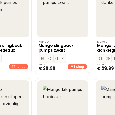
Mango
Mango
 slingback
Mango slingback
Mango l
rdeaux
pumps zwart
donkergr
39
40
41
+1
38
39
vanaf
vanaf
1 shop
1 shop
€ 29,99
€ 29,99