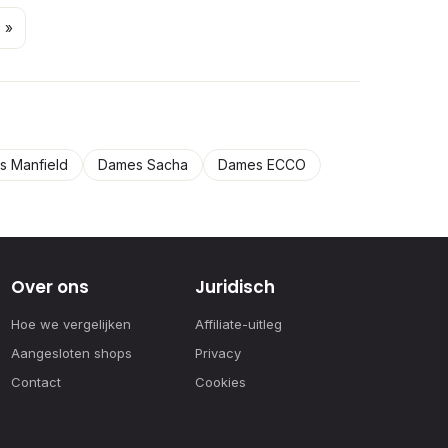
 »
 Manfield
Dames Sacha
Dames ECCO
Over ons
Juridisch
Hoe we vergelijken
Affiliate-uitleg
Aangesloten shops
Privacy
Contact
Cookies