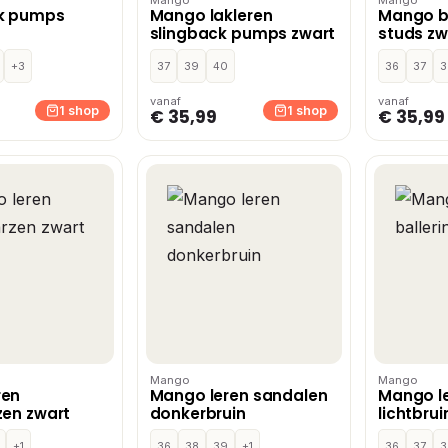
k pumps
Mango lakleren
Mango ba
slingback pumps zwart
studs zw
+3
37
39
40
36
37
3
vanaf
vanaf
1 shop
1 shop
€ 35,99
€ 35,99
Mango
Mango
ren
Mango leren sandalen
Mango le
zen zwart
donkerbruin
lichtbrui
+1
36
38
39
+1
36
37
3