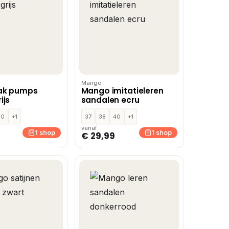
Mango
ak pumps
Mango imitatieleren
ijs
sandalen ecru
40
+1
37
38
40
+1
vanaf
1 shop
1 shop
€ 29,99