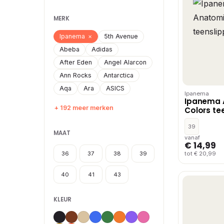
MERK
Ipanema
×
5th Avenue
Abeba
Adidas
After Eden
Angel Alarcon
Ann Rocks
Antarctica
Aqa
Ara
ASICS
Ipanema
Ipanema 
+ 192 meer merken
Colors tee
39
MAAT
vanaf
€ 14,99
36
37
38
39
tot € 20,99
40
41
43
KLEUR