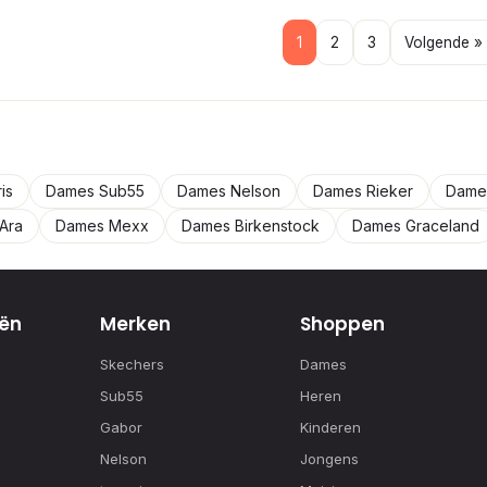
1
2
3
Volgende »
is
Dames Sub55
Dames Nelson
Dames Rieker
Dames
Ara
Dames Mexx
Dames Birkenstock
Dames Graceland
ën
Merken
Shoppen
Skechers
Dames
Sub55
Heren
Gabor
Kinderen
Nelson
Jongens