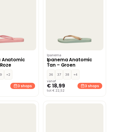
Ipanema
 Anatomic
Ipanema Anatomic
 Roze
Tan – Groen
9
+2
36
37
38
+4
vanaf
€ 18,99
3 shops
3 shops
tot € 22,52