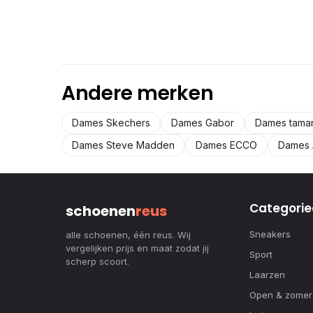
Andere merken
Dames Skechers
Dames Gabor
Dames tamar
Dames Steve Madden
Dames ECCO
Dames 
Categorie
schoenen
reus
Sneakers
alle schoenen, één reus. Wij
vergelijken prijs en maat zodat jij
Sport
scherp scoort.
Laarzen
Open & zomer