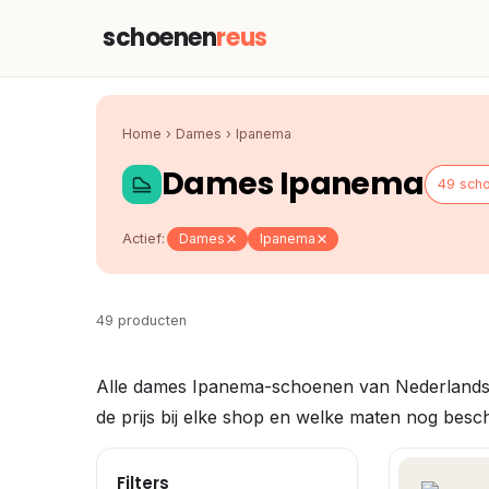
schoenen
reus
Home
›
Dames
›
Ipanema
Dames Ipanema
49 sch
Actief:
Dames
Ipanema
49 producten
Alle dames Ipanema-schoenen van Nederlandse 
de prijs bij elke shop en welke maten nog beschi
Filters