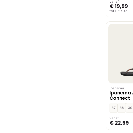
vanaf
€ 19,99
tot € 27,97
Ipanema
Ipanema 
Connect 
37
38
39
vanaf
€ 22,99