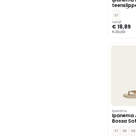
teenslipp
zwart/go
37
vanaf
€ 18,89
€ 20,99
Ipanema
Ipanema 
Bossa Sof
37
38
39