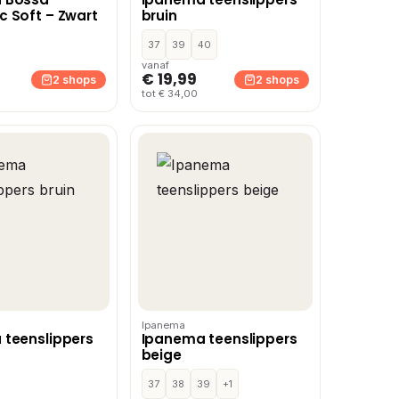
 Soft – Zwart
bruin
37
39
40
vanaf
€ 19,99
2 shops
2 shops
tot € 34,00
Ipanema
teenslippers
Ipanema teenslippers
beige
37
38
39
+1