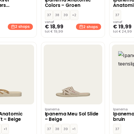
ers
Colors – Groen
Anatomic
ud
37
38
39
+2
37
vanaf
vanaf
€ 18,99
€ 19,99
2 shops
2 shops
tot € 19,99
tot € 24,99
Ipanema
Ipanema
Anatomic
Ipanema Meu Sol Slide
Ipanema 
t – Beige
– Beige
bruin
+1
37
38
39
+1
37