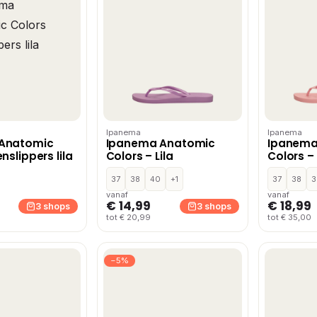
Ipanema
Ipanema
Anatomic
Ipanema Anatomic
Ipanema
nslippers lila
Colors – Lila
Colors –
37
38
40
+1
37
38
3
vanaf
vanaf
€ 14,99
€ 18,99
3 shops
3 shops
tot € 20,99
tot € 35,00
−5%