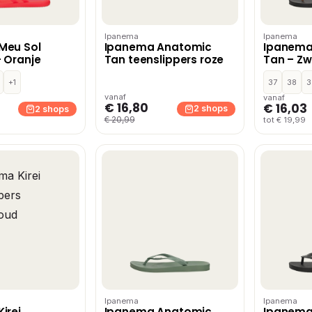
Ipanema
Ipanema
Meu Sol
Ipanema Anatomic
Ipanema
– Oranje
Tan teenslippers roze
Tan – Zw
+1
37
38
3
vanaf
vanaf
€ 16,80
€ 16,03
2 shops
2 shops
€ 20,99
tot € 19,99
Ipanema
Ipanema
irei
Ipanema Anatomic
Ipanema