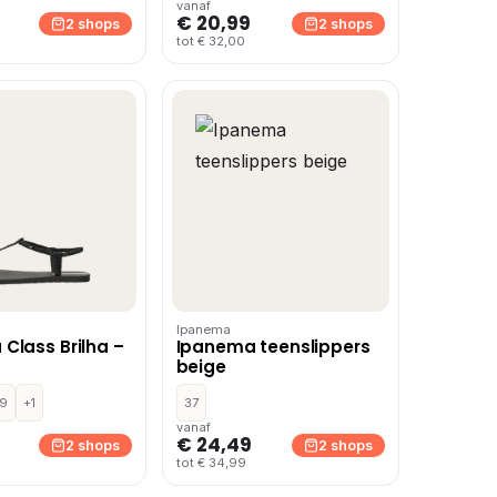
vanaf
€ 20,99
2 shops
2 shops
tot € 32,00
Ipanema
Class Brilha –
Ipanema teenslippers
beige
9
+1
37
vanaf
€ 24,49
2 shops
2 shops
tot € 34,99