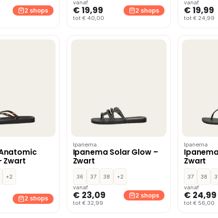
vanaf
vanaf
€ 19,99
€ 19,99
2 shops
2 shops
tot € 40,00
tot € 24,99
Ipanema
Ipanema
Anatomic
Ipanema Solar Glow –
Ipanema 
– Zwart
Zwart
Zwart
+2
36
37
38
+2
37
38
3
vanaf
vanaf
€ 23,09
€ 24,99
2 shops
2 shops
tot € 32,99
tot € 56,00