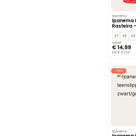
Ipanema
Ipanema 
Rasteira 
37
38
39
vanaf
€ 14,99
tot € 21,53
−10%
Ipanema
Ipanema K