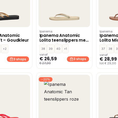
Ipanema
Ipanema
Anatomic
Ipanema Anatomic
Ipanema
t – Goudkleur
Lolita teenslippers met
Lolita Mi
glitters lichtroze
Middelbr
+2
38
39
40
+1
37
38
3
vanaf
vanaf
€ 26,59
€ 28,99
3 shops
3 shops
€ 27,99
tot € 29,00
−20%