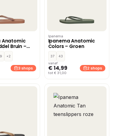
Ipanema
 Anatomic
Ipanema Anatomic
ddel Bruin –
Colors – Groen
uin
9
+2
37
43
vanaf
€ 14,99
3 shops
2 shops
tot € 31,00