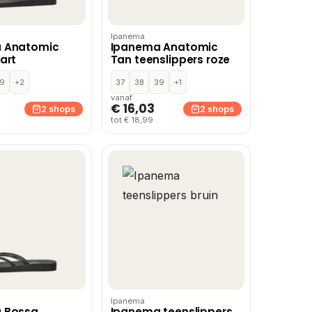
Ipanema
 Anatomic
Ipanema Anatomic
art
Tan teenslippers roze
9
+2
37
38
39
+1
vanaf
€ 16,03
2 shops
2 shops
tot € 18,99
Ipanema
 Bossa
Ipanema teenslippers