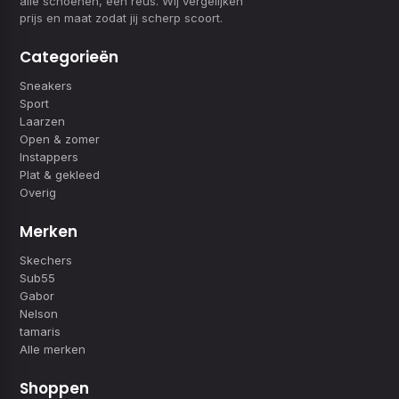
alle schoenen, één reus. Wij vergelijken
prijs en maat zodat jij scherp scoort.
Categorieën
Sneakers
Sport
Laarzen
Open & zomer
Instappers
Plat & gekleed
Overig
Merken
Skechers
Sub55
Gabor
Nelson
tamaris
Alle merken
Shoppen