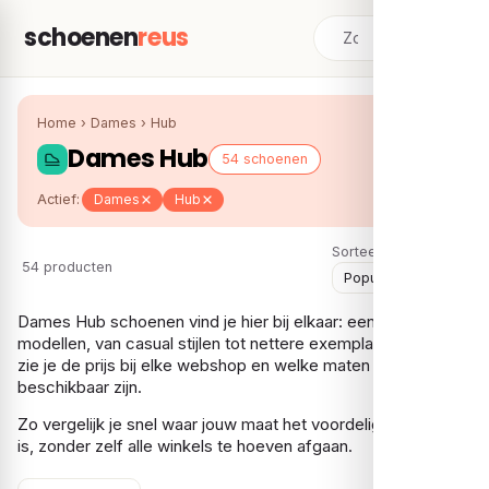
schoenen
reus
Home
›
Dames
›
Hub
Dames Hub
54 schoenen
Actief:
Dames
Hub
Sorteer:
54 producten
Dames Hub schoenen vind je hier bij elkaar: een ruime keuze
modellen, van casual stijlen tot nettere exemplaren. Per paar
zie je de prijs bij elke webshop en welke maten er nog
beschikbaar zijn.
Zo vergelijk je snel waar jouw maat het voordeligst te vinden
is, zonder zelf alle winkels te hoeven afgaan.