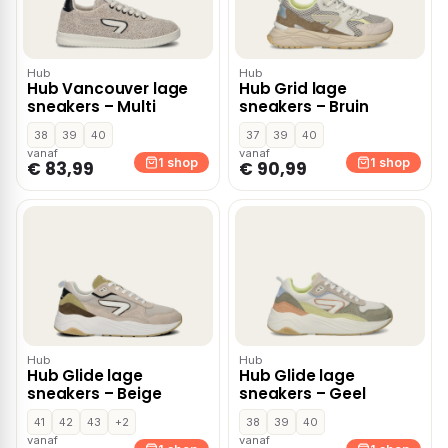
Hub
Hub
Hub Vancouver lage
Hub Grid lage
sneakers – Multi
sneakers – Bruin
38
39
40
37
39
40
vanaf
vanaf
1 shop
1 shop
€ 83,99
€ 90,99
Hub
Hub
Hub Glide lage
Hub Glide lage
sneakers – Beige
sneakers – Geel
41
42
43
+2
38
39
40
vanaf
vanaf