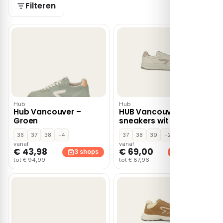
Filteren
Hub
Hub
Hub Vancouver –
HUB Vancouver leren
Groen
sneakers wit
36
37
38
+4
37
38
39
+2
vanaf
vanaf
€ 43,98
€ 69,00
3 shops
3 shops
tot € 94,99
tot € 87,96