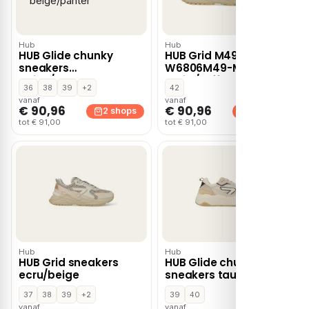
Hub
Hub
HUB Glide chunky
HUB Grid M49
sneakers
W6806M49-M23-C91
beige/panter
Bruin / Off White
36
38
39
+2
42
vanaf
vanaf
€ 90,96
€ 90,96
2 shops
2 shops
tot € 91,00
tot € 91,00
Hub
Hub
HUB Grid sneakers
HUB Glide chunky
ecru/beige
sneakers taupe/ecru
37
38
39
+2
39
40
vanaf
vanaf