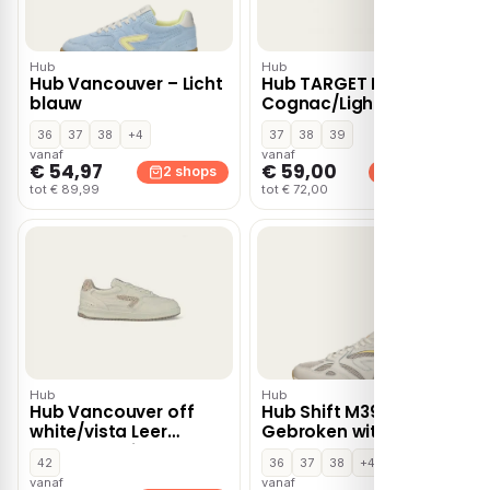
Hub
Hub
Hub Vancouver – Licht
Hub TARGET Light
blauw
Cognac/Light Cognac
Suede Dames – Bruin
36
37
38
+4
37
38
39
vanaf
vanaf
€ 54,97
€ 59,00
2 shops
2 shops
tot € 89,99
tot € 72,00
Hub
Hub
Hub Vancouver off
Hub Shift M39 –
white/vista Leer
Gebroken wit
Dames – Beige
42
36
37
38
+4
vanaf
vanaf