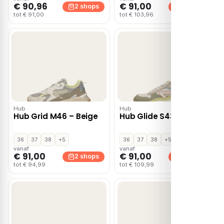
€ 90,96
€ 91,00
2 shops
2 shops
tot € 91,00
tot € 103,96
Hub
Hub
Hub Grid M46 – Beige
Hub Glide S43 – Groen
36
37
38
+5
36
37
38
+5
vanaf
vanaf
€ 91,00
€ 91,00
2 shops
2 shops
tot € 94,99
tot € 109,99