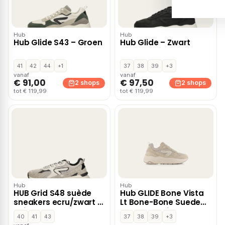
Hub
Hub
Hub Glide S43 – Groen
Hub Glide – Zwart
41
42
44
+1
37
38
39
+3
vanaf
vanaf
€ 91,00
€ 97,50
2 shops
2 shops
tot € 119,99
tot € 119,99
Hub
Hub
HUB Grid S48 suède
Hub GLIDE Bone Vista
sneakers ecru/zwart –
Lt Bone-Bone Suede
Beige
Dames – Beige
40
41
43
37
38
39
+3