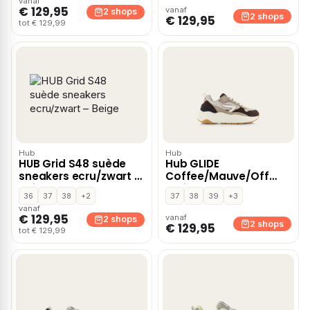
vanaf
€ 129,95
vanaf
2 shops
2 shops
€ 129,95
tot € 129,99
Hub
Hub
HUB Grid S48 suède
Hub GLIDE
sneakers ecru/zwart –
Coffee/Mauve/Off
Beige
White Suede Dames –
36
37
38
+2
37
38
39
+3
Beige
vanaf
€ 129,95
vanaf
2 shops
2 shops
€ 129,95
tot € 129,99