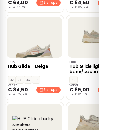
€ 69,00
€ 84,50
2 shops
2 shops
tot € 84,00
tot € 99,99
Hub
Hub
Hub Glide – Beige
Hub Glide light
bone/cocumber/beige
Suede Dames
37
38
39
+2
40
vanaf
vanaf
€ 84,50
€ 89,00
2 shops
2 shops
tot € 119,99
tot € 91,00