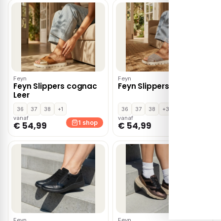
Feyn
Feyn
Feyn Slippers cognac
Feyn Slippers wit Leer
Leer
36
37
38
+1
36
37
38
+3
vanaf
vanaf
1 shop
1 shop
€ 54,99
€ 54,99
Feyn
Feyn