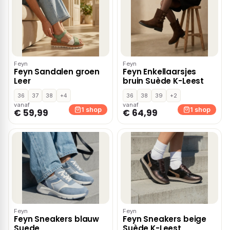
Feyn
Feyn
Feyn Sandalen groen
Feyn Enkellaarsjes
Leer
bruin Suède K-Leest
36
37
38
+4
36
38
39
+2
vanaf
vanaf
1 shop
1 shop
€ 59,99
€ 64,99
Feyn
Feyn
Feyn Sneakers blauw
Feyn Sneakers beige
Suede
Suède K-Leest