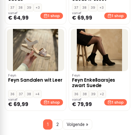
37
38
39
+3
37
38
39
+3
vanaf
vanaf
1 shop
1 shop
€ 64,99
€ 69,99
Feyn
Feyn
Feyn Sandalen wit Leer
Feyn Enkellaarsjes
zwart Suede
36
37
38
+4
36
38
39
+2
vanaf
vanaf
1 shop
1 shop
€ 69,99
€ 79,99
1
2
Volgende »