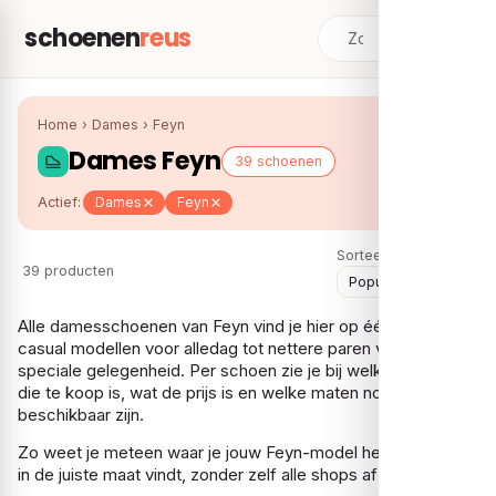
schoenen
reus
Home
›
Dames
›
Feyn
Dames Feyn
39 schoenen
Actief:
Dames
Feyn
Sorteer:
39 producten
Alle damesschoenen van Feyn vind je hier op één plek, van
casual modellen voor alledag tot nettere paren voor een
speciale gelegenheid. Per schoen zie je bij welke webshops
die te koop is, wat de prijs is en welke maten nog
beschikbaar zijn.
Zo weet je meteen waar je jouw Feyn-model het voordeligst
in de juiste maat vindt, zonder zelf alle shops af te zoeken.