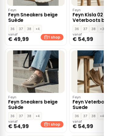
Feyn
Feyn
Feyn Sneakers beige
Feyn Kisla 02
Suède
Veterboots bruin
Suède K-Leest
36
37
38
+4
36
37
38
+3
vanaf
vanaf
1 shop
1 shop
€ 49,99
€ 54,99
Feyn
Feyn
Feyn Sneakers beige
Feyn Veterboots bruin
Suède
Suede
36
37
38
+4
36
37
38
+4
vanaf
vanaf
1 shop
1 shop
€ 54,99
€ 54,99