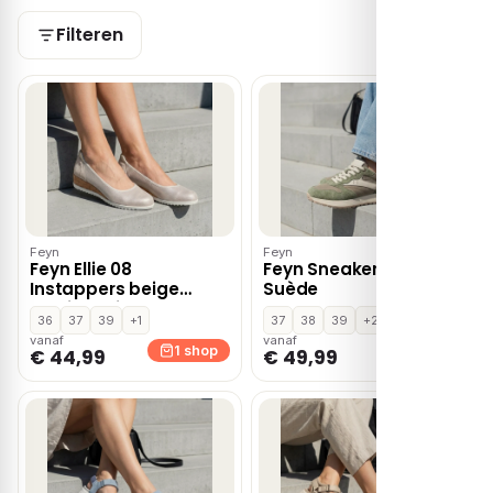
Filteren
Feyn
Feyn
Feyn Ellie 08
Feyn Sneakers groen
Instappers beige
Suède
Textiel – Zilver
36
37
39
+1
37
38
39
+2
vanaf
vanaf
1 shop
1 shop
€ 44,99
€ 49,99