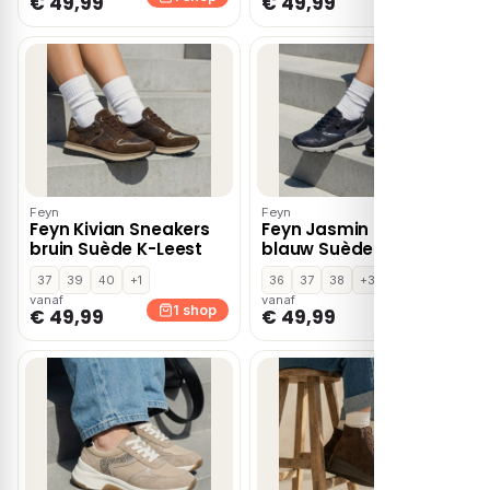
€ 49,99
€ 49,99
Feyn
Feyn
Feyn Kivian Sneakers
Feyn Jasmin Sneakers
bruin Suède K-Leest
blauw Suède
37
39
40
+1
36
37
38
+3
vanaf
vanaf
1 shop
1 shop
€ 49,99
€ 49,99