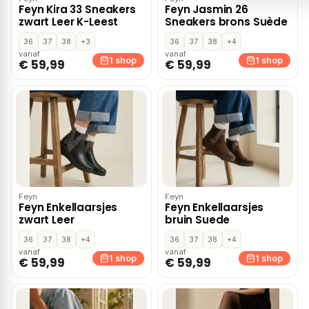
Feyn Kira 33 Sneakers
Feyn Jasmin 26
zwart Leer K-Leest
Sneakers brons Suède
36
37
38
+3
36
37
38
+4
vanaf
vanaf
1 shop
1 shop
€ 59,99
€ 59,99
Feyn
Feyn
Feyn Enkellaarsjes
Feyn Enkellaarsjes
zwart Leer
bruin Suede
36
37
38
+4
36
37
38
+4
vanaf
vanaf
1 shop
1 shop
€ 59,99
€ 59,99