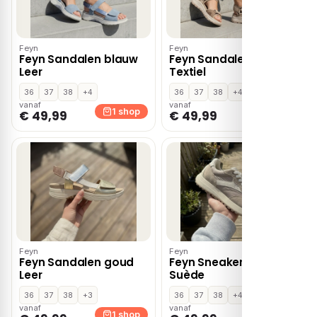
Feyn
Feyn
Feyn Sandalen blauw
Feyn Sandalen beige
Leer
Textiel
36
37
38
+4
36
37
38
+4
vanaf
vanaf
1 shop
1 shop
€ 49,99
€ 49,99
Feyn
Feyn
Feyn Sandalen goud
Feyn Sneakers beige
Leer
Suède
36
37
38
+3
36
37
38
+4
vanaf
vanaf
1 shop
1 shop