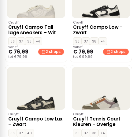
Cruyff
Cruyff
Cruyff Campo Tall
Cruyff Campo Low –
lage sneakers – Wit
Zwart
36
37
38
+4
36
37
38
+4
vanaf
vanaf
€ 76,99
€ 79,99
2 shops
2 shops
tot € 79,99
tot € 99,99
Cruyff
Cruyff
Cruyff Campo Low Lux
Cruyff Tennis Court
– Zwart
Kleuren – Overige
36
37
40
36
37
38
+4