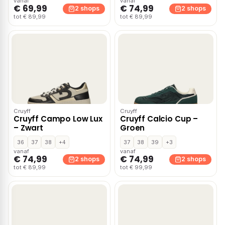
vanaf
vanaf
€ 69,99
€ 74,99
2 shops
2 shops
tot € 89,99
tot € 89,99
Cruyff
Cruyff
Cruyff Campo Low Lux
Cruyff Calcio Cup –
– Zwart
Groen
36
37
38
+4
37
38
39
+3
vanaf
vanaf
€ 74,99
€ 74,99
2 shops
2 shops
tot € 89,99
tot € 99,99