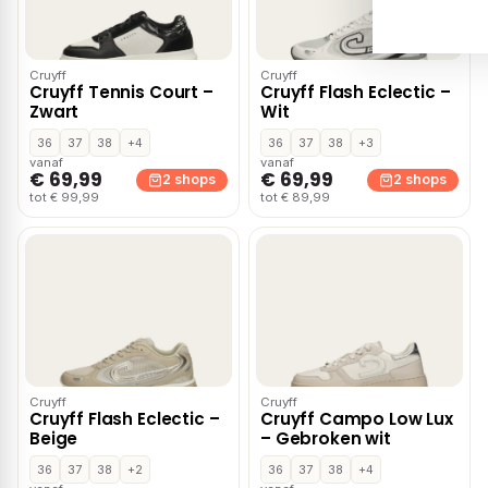
Cruyff
Cruyff
Cruyff Tennis Court –
Cruyff Flash Eclectic –
Zwart
Wit
36
37
38
+4
36
37
38
+3
vanaf
vanaf
€ 69,99
€ 69,99
2 shops
2 shops
tot € 99,99
tot € 89,99
Cruyff
Cruyff
Cruyff Flash Eclectic –
Cruyff Campo Low Lux
Beige
– Gebroken wit
36
37
38
+2
36
37
38
+4