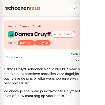
schoenen
reus
Home
›
Dames
›
Cruyff
Dames Cruyff
48 schoenen
Actief:
Dames
Cruyff
Sorteer:
48 producten
Dames Cruyff schoenen vind je hier bij elkaar: van klassieke
sneakers tot sportieve modellen voor dagelijks gebruik. Per
paar zie je de prijs bij elke webshop en welke maten er nog
beschikbaar zijn.
Zo check je snel waar jouw favoriete Cruyff het voordeligst
is en of jouw maat nog op voorraad is.