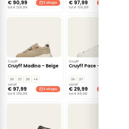
€ 90,99
€ 97,99
3 shops
3 shops
tot € 129,99
tot € 139,99
Cruyff
Cruyff
Cruyff Madina – Beige
Cruyff Pace – Wit
36
37
38
+4
36
37
vanaf
vanaf
€ 97,99
€ 29,99
3 shops
2 shops
tot € 139,99
tot € 99,99