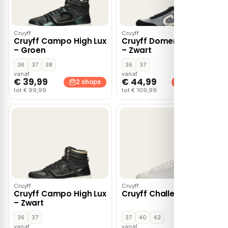
Cruyff
Cruyff
Cruyff Campo High Lux
Cruyff Domenica Walk
– Groen
– Zwart
36
37
38
36
37
vanaf
vanaf
€ 39,99
€ 44,99
2 shops
2 shops
tot € 99,99
tot € 109,99
Cruyff
Cruyff
Cruyff Campo High Lux
Cruyff Challenge – Wit
– Zwart
36
37
37
40
42
vanaf
vanaf