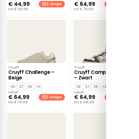
€ 44,99
€ 64,99
2 shops
2 shops
tot € 99,99
tot € 79,99
Cruyff
Cruyff
Cruyff Challenge –
Cruyff Campo High Lux
Beige
– Zwart
36
37
38
+4
36
37
38
+4
vanaf
vanaf
€ 64,99
€ 64,99
2 shops
2 shops
tot € 79,99
tot € 99,99