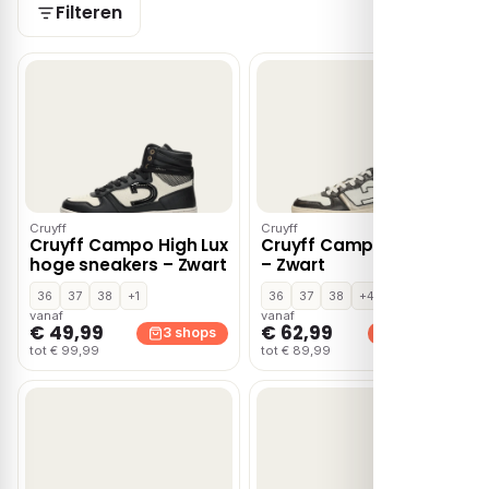
Filteren
Cruyff
Cruyff
Cruyff Campo High Lux
Cruyff Campo Low Lux
hoge sneakers – Zwart
– Zwart
36
37
38
+1
36
37
38
+4
vanaf
vanaf
€ 49,99
€ 62,99
3 shops
3 shops
tot € 99,99
tot € 89,99