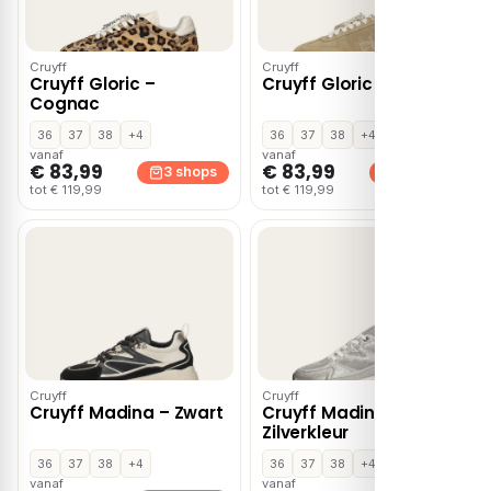
Cruyff
Cruyff
Cruyff Gloric –
Cruyff Gloric – Beige
Cognac
36
37
38
+4
36
37
38
+4
vanaf
vanaf
€ 83,99
€ 83,99
3 shops
3 shops
tot € 119,99
tot € 119,99
Cruyff
Cruyff
Cruyff Madina – Zwart
Cruyff Madina Zilver –
Zilverkleur
36
37
38
+4
36
37
38
+4
vanaf
vanaf