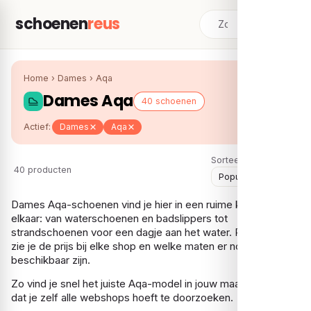
schoenen
reus
Home
›
Dames
›
Aqa
Dames Aqa
40 schoenen
Actief:
Dames
Aqa
Sorteer:
40 producten
Dames Aqa-schoenen vind je hier in een ruime keuze bij
elkaar: van waterschoenen en badslippers tot
strandschoenen voor een dagje aan het water. Per model
zie je de prijs bij elke shop en welke maten er nog
beschikbaar zijn.
Zo vind je snel het juiste Aqa-model in jouw maat, zonder
dat je zelf alle webshops hoeft te doorzoeken.