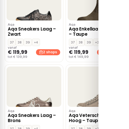
Aqa
Aqa
Aqa Sneakers Laag –
Aqa Enkellaarsjes Hak
Zwart
– Taupe
37
38
39
+4
37
38
39
+3
vanaf
vanaf
€ 119,99
€ 119,99
2 shops
2 shops
tot € 139,99
tot € 149,99
Aqa
Aqa
Aqa Sneakers Laag –
Aqa Veterschoenen
Brons
Hoog – Taupe
37
38
39
+4
37
38
39
+3