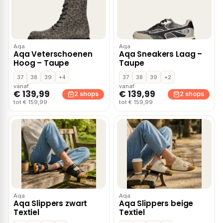
Aqa
Aqa
Aqa Veterschoenen
Aqa Sneakers Laag –
Hoog – Taupe
Taupe
37
38
39
+4
37
38
39
+2
vanaf
vanaf
€ 139,99
€ 139,99
2 shops
2 shops
tot € 159,99
tot € 159,99
Aqa
Aqa
Aqa Slippers zwart
Aqa Slippers beige
Textiel
Textiel