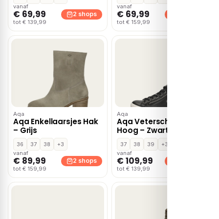
vanaf
vanaf
€ 69,99
€ 69,99
2 shops
2 shops
tot € 139,99
tot € 159,99
Aqa
Aqa
Aqa Enkellaarsjes Hak
Aqa Veterschoenen
– Grijs
Hoog – Zwart
36
37
38
+3
37
38
39
+3
vanaf
vanaf
€ 89,99
€ 109,99
2 shops
2 shops
tot € 159,99
tot € 139,99