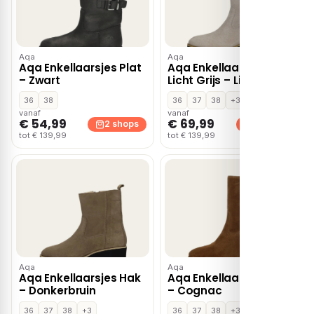
Aqa
Aqa
Aqa Enkellaarsjes Plat
Aqa Enkellaarsjes Hak
– Zwart
Licht Grijs – Lichtgrijs
36
38
36
37
38
+3
vanaf
vanaf
€ 54,99
€ 69,99
2 shops
2 shops
tot € 139,99
tot € 139,99
Aqa
Aqa
Aqa Enkellaarsjes Hak
Aqa Enkellaarsjes Hak
– Donkerbruin
– Cognac
36
37
38
+3
36
37
38
+3