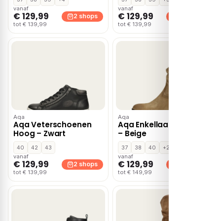
vanaf
vanaf
€ 129,99
€ 129,99
2 shops
2 shops
tot € 139,99
tot € 139,99
Aqa
Aqa
Aqa Veterschoenen
Aqa Enkellaarsjes Hak
Hoog – Zwart
– Beige
40
42
43
37
38
40
+2
vanaf
vanaf
€ 129,99
€ 129,99
2 shops
2 shops
tot € 139,99
tot € 149,99