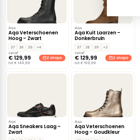
Aqa
Aqa
Aqa Veterschoenen
Aqa Kuit Laarzen –
Hoog – Zwart
Donkerbruin
37
38
39
+4
37
38
39
+3
vanaf
vanaf
€ 129,99
€ 129,99
2 shops
2 shops
tot € 149,99
tot € 159,99
Aqa
Aqa
Aqa Sneakers Laag –
Aqa Veterschoenen
Zwart
Hoog – Goudkleur