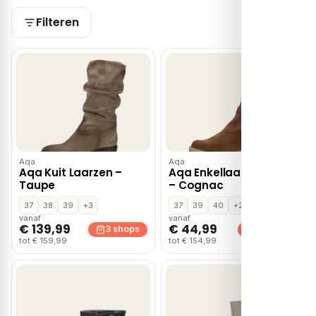
Filteren
Aqa
Aqa
Aqa Kuit Laarzen –
Aqa Enkellaarsjes Plat
Taupe
– Cognac
37
38
39
+3
37
39
40
+2
vanaf
vanaf
€ 139,99
€ 44,99
3 shops
2 shops
tot € 159,99
tot € 154,99