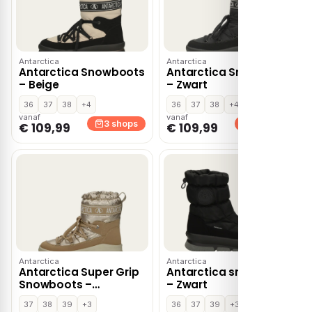
Antarctica
Antarctica
Antarctica Snowboots
Antarctica Snowboots
– Beige
– Zwart
36
37
38
+4
36
37
38
+4
vanaf
vanaf
3 shops
3 shops
€ 109,99
€ 109,99
Antarctica
Antarctica
Antarctica Super Grip
Antarctica snowboots
Snowboots –
– Zwart
Goudkleur
37
38
39
+3
36
37
39
+3