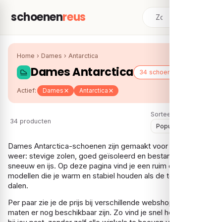
schoenen
reus
Home
›
Dames
›
Antarctica
Dames Antarctica
34 schoenen
Actief:
Dames
Antarctica
Sorteer:
34 producten
Dames Antarctica-schoenen zijn gemaakt voor echt koud
weer: stevige zolen, goed geïsoleerd en bestand tegen
sneeuw en ijs. Op deze pagina vind je een ruim overzicht van
modellen die je warm en stabiel houden als de temperaturen
dalen.
Per paar zie je de prijs bij verschillende webshops en welke
maten er nog beschikbaar zijn. Zo vind je snel het model dat