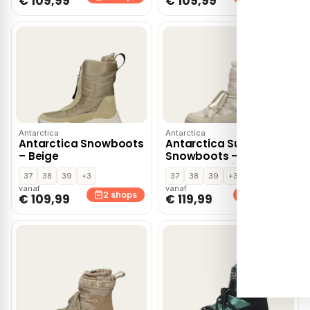
€ 109,99
€ 109,99
Antarctica
Antarctica
Antarctica Snowboots
Antarctica Super Grip
– Beige
Snowboots –
Gebroken wit
37
38
39
+3
37
38
39
+3
vanaf
vanaf
2 shops
2 shops
€ 109,99
€ 119,99