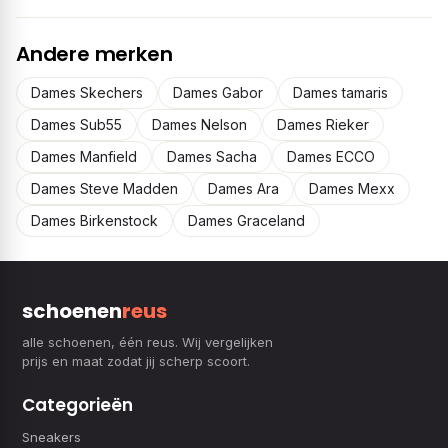
Andere merken
Dames Skechers
Dames Gabor
Dames tamaris
Dames Sub55
Dames Nelson
Dames Rieker
Dames Manfield
Dames Sacha
Dames ECCO
Dames Steve Madden
Dames Ara
Dames Mexx
Dames Birkenstock
Dames Graceland
schoenen
reus
alle schoenen, één reus. Wij vergelijken
prijs en maat zodat jij scherp scoort.
Categorieën
Sneakers