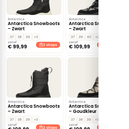
Antarctica
Antarctica
Antarctica Snowboots
Antarctica Snowboots
– Zwart
– Zwart
37
38
39
+3
37
39
40
+2
vanaf
vanaf
2 shops
2 shops
€ 99,99
€ 109,99
Antarctica
Antarctica
Antarctica Snowboots
Antarctica Snowboots
– Zwart
– Goudkleur
37
38
39
+3
37
38
39
+3
vanaf
vanaf
2 shops
2 shops