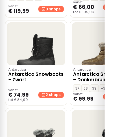
vanaf
€ 66,00
vanaf
2 shops
3 shops
€ 119,99
tot € 109,99
Antarctica
Antarctica
Antarctica Snowboots
Antarctica Snowboots
– Zwart
– Donkerbruin
37
38
39
+3
vanaf
€ 74,99
vanaf
2 shops
2 shops
€ 99,99
tot € 84,99