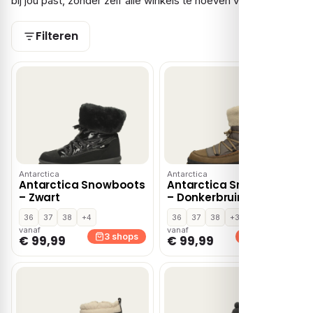
bij jou past, zonder zelf alle winkels te hoeven vergelijken.
Filteren
Antarctica
Antarctica
Antarctica Snowboots
Antarctica Snowboots
– Zwart
– Donkerbruin
36
37
38
+4
36
37
38
+3
vanaf
vanaf
3 shops
3 shops
€ 99,99
€ 99,99