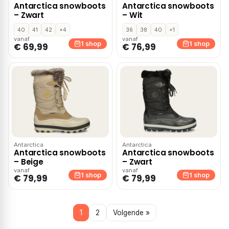
Antarctica snowboots
Antarctica snowboots
– Zwart
– Wit
40
41
42
+4
36
38
40
+1
vanaf
vanaf
1 shop
1 shop
€ 69,99
€ 76,99
Antarctica
Antarctica
Antarctica snowboots
Antarctica snowboots
– Beige
– Zwart
vanaf
vanaf
1 shop
1 shop
€ 79,99
€ 79,99
1
2
Volgende »