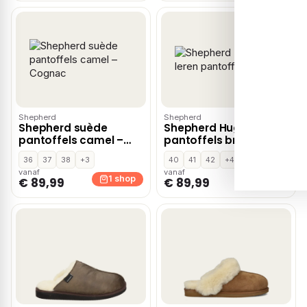
Shepherd
Shepherd
Shepherd suède
Shepherd Hugo leren
pantoffels camel –
pantoffels bruin
Cognac
36
37
38
+3
40
41
42
+4
vanaf
vanaf
1 shop
1 shop
€ 89,99
€ 89,99