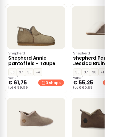
Shepherd
Shepherd
Shepherd Annie
shepherd Pantoffels
pantoffels – Taupe
Jessica Bruin
36
37
38
+4
36
37
38
+1
vanaf
vanaf
€ 61,75
€ 55,25
3 shops
2 shops
tot € 99,99
tot € 60,89