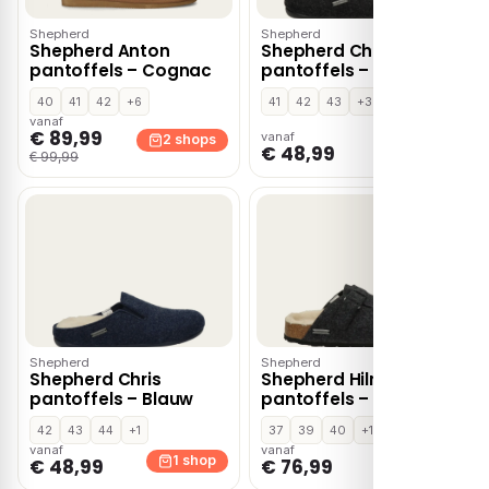
Shepherd
Shepherd
Shepherd Anton
Shepherd Chris
pantoffels – Cognac
pantoffels – Grijs
40
41
42
+6
41
42
43
+3
vanaf
€ 89,99
vanaf
2 shops
1 shop
€ 48,99
€ 99,99
Shepherd
Shepherd
Shepherd Chris
Shepherd Hilma
pantoffels – Blauw
pantoffels – Grijs
42
43
44
+1
37
39
40
+1
vanaf
vanaf
1 shop
1 shop
€ 48,99
€ 76,99