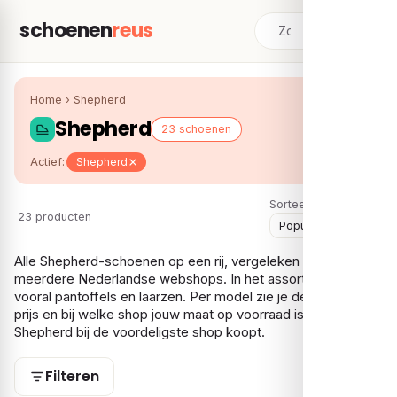
schoenen
reus
Home
›
Shepherd
Shepherd
23 schoenen
Actief:
Shepherd
Sorteer:
23 producten
Alle Shepherd-schoenen op een rij, vergeleken over
meerdere Nederlandse webshops. In het assortiment vind je
vooral pantoffels en laarzen. Per model zie je de laagste
prijs en bij welke shop jouw maat op voorraad is, zodat je je
Shepherd bij de voordeligste shop koopt.
Filteren