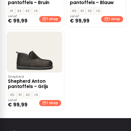
pantoffels – Bruin
pantoffels – Blauw
41
42
43
+5
40
41
42
+5
vanaf
vanaf
1 shop
1 shop
€ 99,99
€ 99,99
Shepherd
Shepherd Anton
pantoffels – Grijs
40
41
42
+6
vanaf
1 shop
€ 99,99