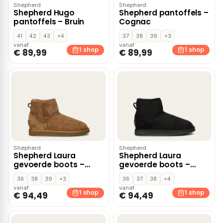
Shepherd
Shepherd
Shepherd Hugo
Shepherd pantoffels –
pantoffels – Bruin
Cognac
41
42
43
+4
37
38
39
+3
vanaf
vanaf
1 shop
1 shop
€ 89,99
€ 89,99
Shepherd
Shepherd
Shepherd Laura
Shepherd Laura
gevoerde boots –
gevoerde boots –
Cognac
Zwart
36
38
39
+3
36
37
38
+4
vanaf
vanaf
1 shop
1 shop
€ 94,49
€ 94,49