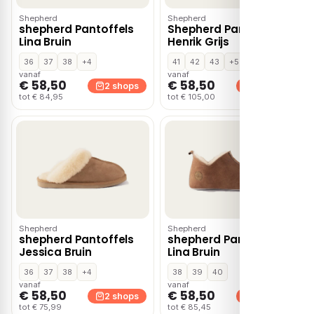
Shepherd
Shepherd
shepherd Pantoffels
Shepherd Pantoffels
Lina Bruin
Henrik Grijs
36
37
38
+4
41
42
43
+5
vanaf
vanaf
€ 58,50
€ 58,50
2 shops
2 shops
tot € 84,95
tot € 105,00
Shepherd
Shepherd
shepherd Pantoffels
shepherd Pantoffels
Jessica Bruin
Lina Bruin
36
37
38
+4
38
39
40
vanaf
vanaf
€ 58,50
€ 58,50
2 shops
2 shops
tot € 75,99
tot € 85,45