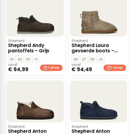
Shepherd
Shepherd
Shepherd Andy
Shepherd Laura
pantoffels – Grijs
gevoerde boots –
Taupe
41
42
43
+1
36
37
38
+4
vanaf
vanaf
1 shop
1 shop
€ 94,99
€ 94,49
Shepherd
Shepherd
Shepherd Anton
Shepherd Anton