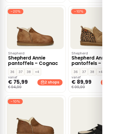
−20%
−10%
Shepherd
Shepherd
Shepherd Annie
Shepherd Annie
pantoffels – Cognac
pantoffels – Bruin
36
37
38
+4
36
37
38
+4
vanaf
vanaf
€ 75,99
€ 89,99
2 shops
2 shops
€ 94,99
€ 99,99
−10%