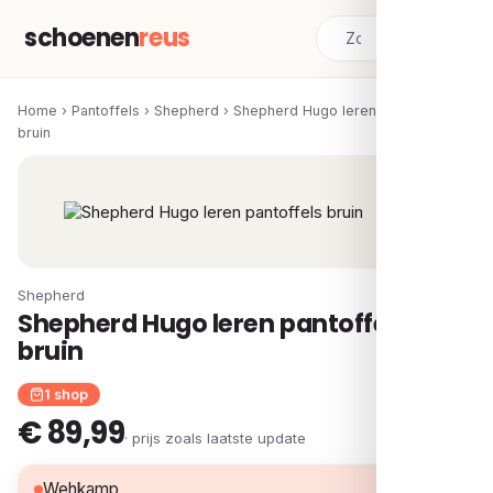
schoenen
reus
Home
›
Pantoffels
›
Shepherd
›
Shepherd Hugo leren pantoffels
bruin
Shepherd
Shepherd Hugo leren pantoffels
bruin
1 shop
€ 89,99
· prijs zoals laatste update
€ 89,99
Wehkamp