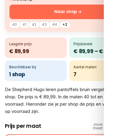
Naar shop →
40
41
42
43
44
+2
Laagste prijs
Prijsbereik
€ 89,99
€ 89,99 – € 89,99
Beschikbaar bij
Aantal maten
1 shop
7
De Shepherd Hugo leren pantoffels bruin vergelijk je bij 1
shop. De prijs is € 89,99. In de maten 40 tot en met 46 is er
voorraad. Hieronder zie je per shop de prijs en welke maten
op voorraad zijn.
Jouw
Prijs per maat
maat: