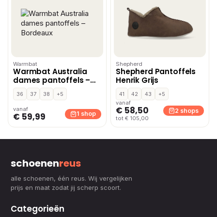
Warmbat
Shepherd
Warmbat Australia
Shepherd Pantoffels
dames pantoffels –
Henrik Grijs
Bordeaux
36
37
38
+5
41
42
43
+5
vanaf
€ 58,50
vanaf
2 shops
1 shop
€ 59,99
tot € 105,00
schoenen
reus
alle schoenen, één reus. Wij vergelijken
prijs en maat zodat jij scherp scoort.
Categorieën