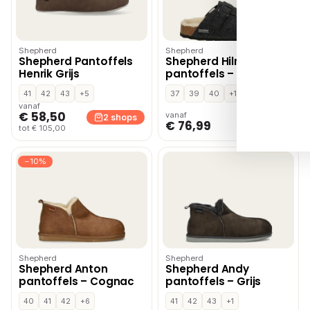
Shepherd
Shepherd
Shepherd Pantoffels
Shepherd Hilma
Henrik Grijs
pantoffels – Grijs
41
42
43
+5
37
39
40
+1
vanaf
€ 58,50
vanaf
2 shops
1 shop
€ 76,99
tot € 105,00
−10%
Shepherd
Shepherd
Shepherd Anton
Shepherd Andy
pantoffels – Cognac
pantoffels – Grijs
40
41
42
+6
41
42
43
+1