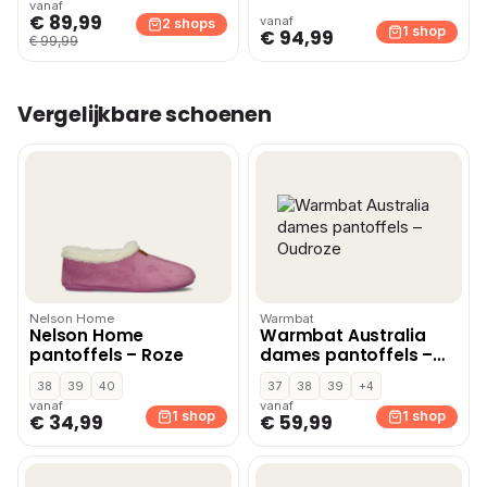
vanaf
€ 89,99
vanaf
2 shops
1 shop
€ 94,99
€ 99,99
Vergelijkbare schoenen
Nelson Home
Warmbat
Nelson Home
Warmbat Australia
pantoffels – Roze
dames pantoffels –
Oudroze
38
39
40
37
38
39
+4
vanaf
vanaf
1 shop
1 shop
€ 34,99
€ 59,99