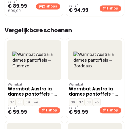
vanaf
€ 89,99
vanaf
2 shops
1 shop
€ 94,99
€ 99,99
Vergelijkbare schoenen
Warmbat
Warmbat
Warmbat Australia
Warmbat Australia
dames pantoffels –
dames pantoffels –
Oudroze
Bordeaux
37
38
39
+4
36
37
38
+5
vanaf
vanaf
1 shop
1 shop
€ 59,99
€ 59,99