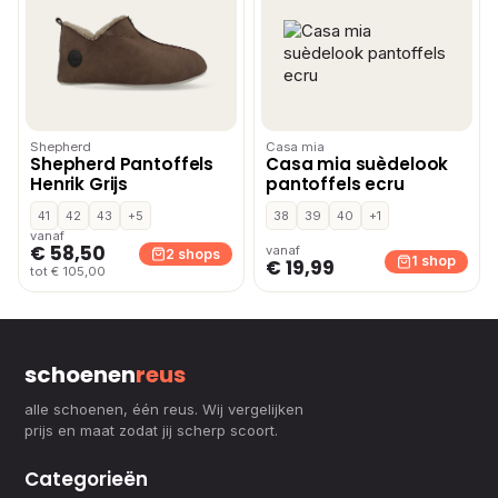
Shepherd
Casa mia
Shepherd Pantoffels
Casa mia suèdelook
Henrik Grijs
pantoffels ecru
41
42
43
+5
38
39
40
+1
vanaf
€ 58,50
vanaf
2 shops
1 shop
€ 19,99
tot € 105,00
schoenen
reus
alle schoenen, één reus. Wij vergelijken
prijs en maat zodat jij scherp scoort.
Categorieën