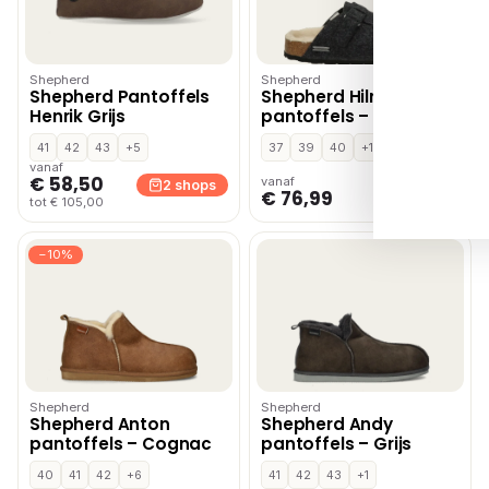
Shepherd
Shepherd
Shepherd Pantoffels
Shepherd Hilma
Henrik Grijs
pantoffels – Grijs
41
42
43
+5
37
39
40
+1
vanaf
€ 58,50
vanaf
2 shops
1 shop
€ 76,99
tot € 105,00
−10%
Shepherd
Shepherd
Shepherd Anton
Shepherd Andy
pantoffels – Cognac
pantoffels – Grijs
40
41
42
+6
41
42
43
+1