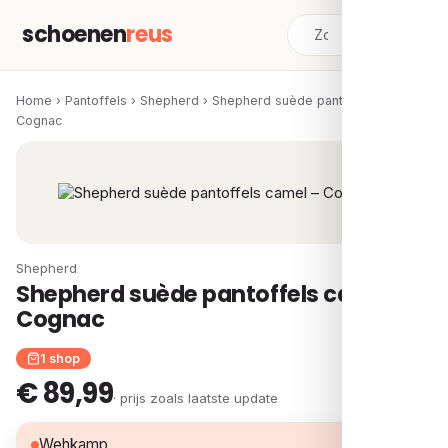
schoenen
reus
Home
›
Pantoffels
›
Shepherd
›
Shepherd suède pantoffels camel –
Cognac
Shepherd
Shepherd suède pantoffels camel –
Cognac
1 shop
€ 89,99
· prijs zoals laatste update
€ 89,99
Wehkamp