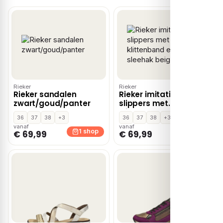
Rieker
Rieker
Rieker sandalen
Rieker imitatieleren
zwart/goud/panter
slippers met
klittenband en sleehak
36
37
38
+3
36
37
38
+3
beige
vanaf
vanaf
1 shop
1 shop
€ 69,99
€ 69,99