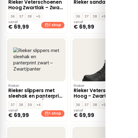
Rieker Veterschoenen
Rieker sandalen zwart
Hoog Zwartlak – Zwart
lak
36
37
38
+5
36
37
38
+5
vanaf
vanaf
1 shop
1 shop
€ 69,99
€ 69,99
Rieker
Rieker
Rieker slippers met
Rieker Veterschoenen
sleehak en panterprint
Hoog – Zwart
zwart – Zwart/panter
37
38
39
+4
36
37
38
+5
vanaf
vanaf
1 shop
1 shop
€ 69,99
€ 69,99