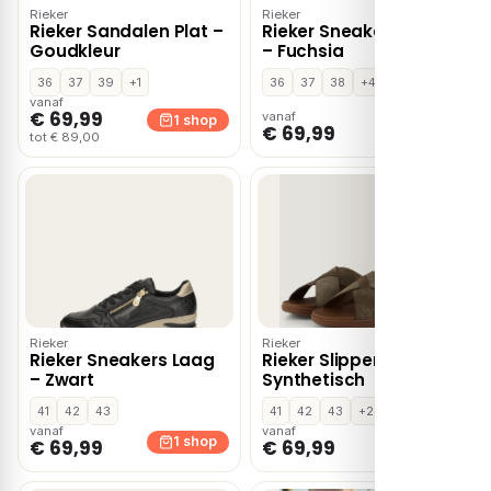
Rieker
Rieker
Rieker Sandalen Plat –
Rieker Sneakers Laag
Goudkleur
– Fuchsia
36
37
39
+1
36
37
38
+4
vanaf
€ 69,99
vanaf
1 shop
1 shop
€ 69,99
tot € 89,00
Rieker
Rieker
Rieker Sneakers Laag
Rieker Slippers bruin
– Zwart
Synthetisch
41
42
43
41
42
43
+2
vanaf
vanaf
1 shop
1 shop
€ 69,99
€ 69,99