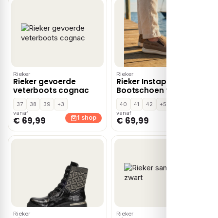
Rieker
Rieker
Rieker gevoerde
Rieker Instappers
veterboots cognac
Bootschoen taupe H-
leest Leer
37
38
39
+3
40
41
42
+5
vanaf
vanaf
1 shop
1 shop
€ 69,99
€ 69,99
Rieker
Rieker