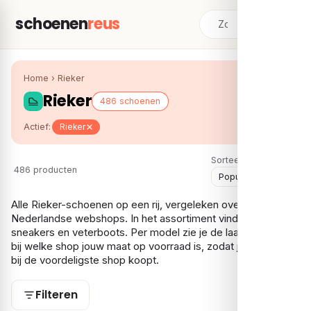
schoenen
reus
Home
›
Rieker
Rieker
486 schoenen
Actief:
Rieker
Sorteer:
486 producten
Alle Rieker-schoenen op een rij, vergeleken over meerdere
Nederlandse webshops. In het assortiment vind je vooral
sneakers en veterboots. Per model zie je de laagste prijs en
bij welke shop jouw maat op voorraad is, zodat je je Rieker
bij de voordeligste shop koopt.
Filteren