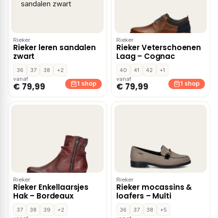
Rieker
Rieker
Rieker leren sandalen
Rieker Veterschoenen
zwart
Laag – Cognac
36
37
38
+2
40
41
42
+1
vanaf
vanaf
1 shop
1 shop
€ 79,99
€ 79,99
Rieker
Rieker
Rieker Enkellaarsjes
Rieker mocassins &
Hak – Bordeaux
loafers – Multi
37
38
39
+2
36
37
38
+5