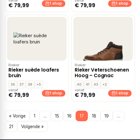
vanaf
vanaf
1 shop
1 shop
€ 79,99
€ 79,99
Rieker
Rieker
Rieker suède loafers
Rieker Veterschoenen
bruin
Hoog – Cognac
36
37
38
+5
40
41
43
+2
vanaf
vanaf
1 shop
1 shop
€ 79,99
€ 79,99
« Vorige
1
…
15
16
17
18
19
…
21
Volgende »