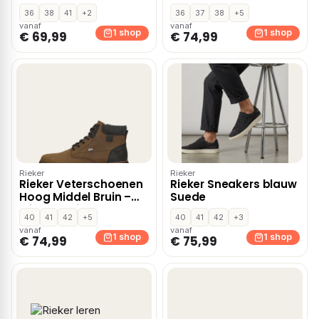
36
38
41
+2
36
37
38
+5
vanaf
vanaf
1 shop
1 shop
€ 69,99
€ 74,99
Rieker
Rieker
Rieker Veterschoenen
Rieker Sneakers blauw
Hoog Middel Bruin –
Suede
Middelbruin
40
41
42
+5
40
41
42
+3
vanaf
vanaf
1 shop
1 shop
€ 74,99
€ 75,99