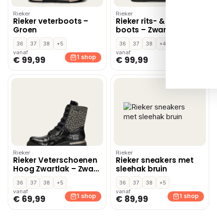
Rieker
Rieker
Rieker veterboots –
Rieker rits- & gesloten
Groen
boots – Zwart
36
37
38
+5
36
37
38
+4
vanaf
vanaf
1 shop
1 shop
€ 99,99
€ 99,99
Rieker
Rieker
Rieker Veterschoenen
Rieker sneakers met
Hoog Zwartlak – Zwart
sleehak bruin
lak
36
37
38
+5
36
37
38
+5
vanaf
vanaf
1 shop
1 shop
€ 69,99
€ 89,99