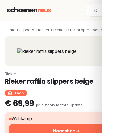
schoenen
reus
Home
›
Slippers
›
Rieker
›
Rieker raffia slippers beige
Rieker
Rieker raffia slippers beige
1 shop
€ 69,99
· prijs zoals laatste update
€ 69,99
Wehkamp
Naar shop →