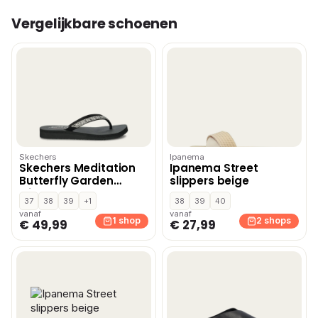
Vergelijkbare schoenen
Skechers
Ipanema
Skechers Meditation
Ipanema Street
Butterfly Garden
slippers beige
slippers – Zwart
37
38
39
+1
38
39
40
vanaf
vanaf
1 shop
2 shops
€ 49,99
€ 27,99