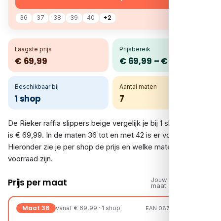
36
37
38
39
40
+2
Laagste prijs
Prijsbereik
€ 69,99
€ 69,99 – € 69,99
Beschikbaar bij
Aantal maten
1 shop
7
De Rieker raffia slippers beige vergelijk je bij 1 shop. De prijs
is € 69,99. In de maten 36 tot en met 42 is er voorraad.
Hieronder zie je per shop de prijs en welke maten op
voorraad zijn.
Jouw
Prijs per maat
maat:
Maat 36
vanaf € 69,99 · 1 shop
EAN 08721108174616