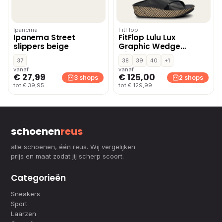
Ipanema
FitFlop
Ipanema Street
FitFlop Lulu Lux
slippers beige
Graphic Wedge
slippers – Zwart
37
38
39
40
+1
vanaf
vanaf
€ 27,99
€ 125,00
3 shops
2 shops
tot € 39,95
tot € 129,99
schoenen
reus
alle schoenen, één reus. Wij vergelijken
prijs en maat zodat jij scherp scoort.
Categorieën
Sneakers
Sport
Laarzen