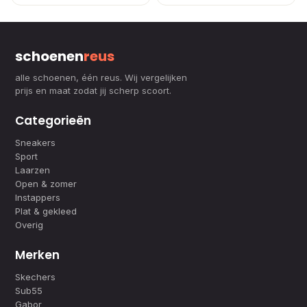
schoenen
reus
alle schoenen, één reus. Wij vergelijken
prijs en maat zodat jij scherp scoort.
Categorieën
Sneakers
Sport
Laarzen
Open & zomer
Instappers
Plat & gekleed
Overig
Merken
Skechers
Sub55
Gabor