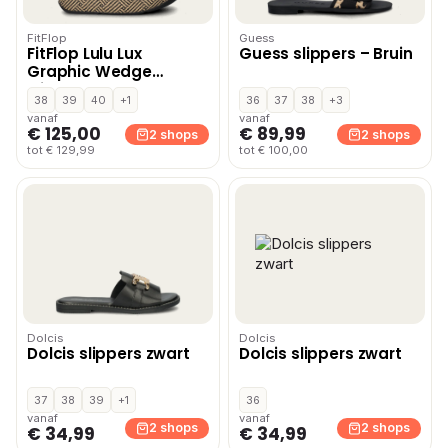
FitFlop
Guess
FitFlop Lulu Lux
Guess slippers – Bruin
Graphic Wedge
slippers – Zwart
38
39
40
+1
36
37
38
+3
vanaf
vanaf
€ 125,00
€ 89,99
2 shops
2 shops
tot € 129,99
tot € 100,00
Dolcis
Dolcis
Dolcis slippers zwart
Dolcis slippers zwart
37
38
39
+1
36
vanaf
vanaf
2 shops
2 shops
€ 34,99
€ 34,99