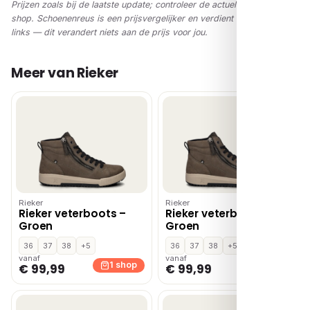
Prijzen zoals bij de laatste update; controleer de actuele prijs in de
shop. Schoenenreus is een prijsvergelijker en verdient via affiliate-
links — dit verandert niets aan de prijs voor jou.
Meer van Rieker
Rieker
Rieker
Rieker veterboots –
Rieker veterboots –
Groen
Groen
36
37
38
+5
36
37
38
+5
vanaf
vanaf
1 shop
1 shop
€ 99,99
€ 99,99