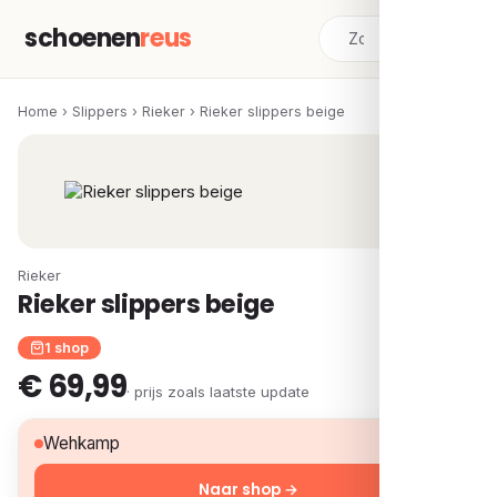
schoenen
reus
Home
›
Slippers
›
Rieker
›
Rieker slippers beige
Rieker
Rieker slippers beige
1 shop
€ 69,99
· prijs zoals laatste update
€ 69,99
Wehkamp
Naar shop →