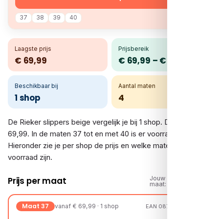
37
38
39
40
Laagste prijs
Prijsbereik
€ 69,99
€ 69,99 – € 69,99
Beschikbaar bij
Aantal maten
1 shop
4
De Rieker slippers beige vergelijk je bij 1 shop. De prijs is €
69,99. In de maten 37 tot en met 40 is er voorraad.
Hieronder zie je per shop de prijs en welke maten op
voorraad zijn.
Jouw
Prijs per maat
maat:
Maat 37
vanaf € 69,99 · 1 shop
EAN 08721108177617