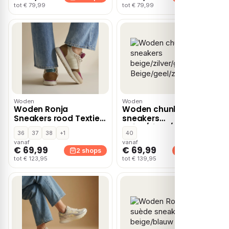
tot € 79,99
tot € 79,99
Woden
Woden
Woden Ronja
Woden chunky
Sneakers rood Textiel
sneakers
– Bordeaux
beige/zilver/geel –
36
37
38
+1
40
Beige/geel/zilver
vanaf
vanaf
€ 69,99
€ 69,99
2 shops
2 shops
tot € 123,95
tot € 139,95