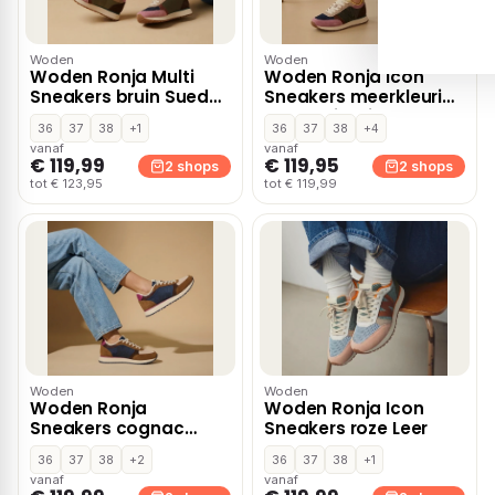
Woden
Woden
Woden Ronja Multi
Woden Ronja Icon
Sneakers bruin Suede
Sneakers meerkleurig
– Groen
– Combinatie
36
37
38
+1
36
37
38
+4
vanaf
vanaf
€ 119,99
€ 119,95
2 shops
2 shops
tot € 123,95
tot € 119,99
Woden
Woden
Woden Ronja
Woden Ronja Icon
Sneakers cognac
Sneakers roze Leer
Suede
36
37
38
+2
36
37
38
+1
vanaf
vanaf