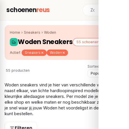
schoenen
reus
Home
›
Sneakers
›
Woden
Woden Sneakers
55 schoenen
Actief:
Sneakers
Woden
Sorteer:
55 producten
Woden sneakers vind je hier van verschillende webshops
naast elkaar, van lichte hardloopinspired modellen tot
kleurrijke alledaagse sneakers. Per model zie je de prijs bij
elke shop en welke maten er nog beschikbaar zijn. Zo weet
je snel waar jij jouw Woden het voordeligst in de juiste maat
kunt bestellen.
Filteren