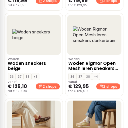
€ 119,99
€ 119,99
2 shops
2 shops
tot € 123,95
tot € 123,95
Woden
Woden
Woden sneakers
Woden Rigmor Open
beige
Mesh leren sneakers
donkerbruin
36
37
38
+3
36
37
38
+4
vanaf
vanaf
€ 126,10
€ 129,95
2 shops
2 shops
tot € 129,99
tot € 129,99