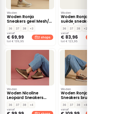
Woden
Woden
Woden Ronja
Woden Ronja Icon
Sneakers geel Mesh/
suède sneakers
Leer – Grijs
beige/blauw
36
37
38
+3
36
37
38
+2
vanaf
vanaf
€ 69,99
€ 83,96
2 shops
2 shops
tot € 139,95
tot € 123,95
Woden
Woden
Woden Nicoline
Woden Ronja Plateau
Leopard Sneakers
Sneakers bruin Suede
bruin Suede
36
37
38
+4
36
37
38
+4
vanaf
vanaf
€ 99,99
€ 109,99
2 shops
2 shops