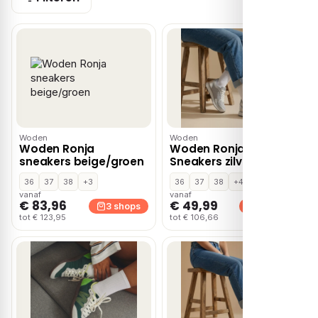
Woden
Woden
Woden Ronja
Woden Ronja Metallic
sneakers beige/groen
Sneakers zilver Leer
36
37
38
+3
36
37
38
+4
vanaf
vanaf
€ 83,96
€ 49,99
3 shops
2 shops
tot € 123,95
tot € 106,66