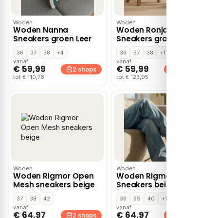
Woden
Woden
Woden Nanna
Woden Ronja
Sneakers groen Leer
Sneakers groen Textiel
36
37
38
+4
36
37
38
+1
vanaf
vanaf
€ 59,99
€ 59,99
2 shops
2 shops
tot € 110,76
tot € 123,95
Woden
Woden
Woden Rigmor Open
Woden Rigmor
Mesh sneakers beige
Sneakers beige Leer
37
38
42
36
39
40
+1
vanaf
vanaf
€ 64,97
€ 64,97
2 shops
2 shops