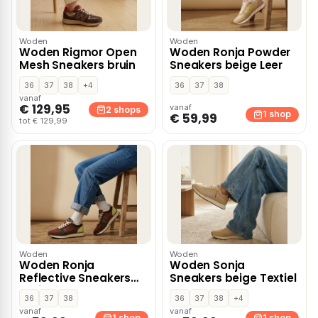
Woden
Woden
Woden Rigmor Open
Woden Ronja Powder
Mesh Sneakers bruin
Sneakers beige Leer
36
37
38
+4
36
37
38
vanaf
€ 129,95
vanaf
2 shops
1 shop
€ 59,99
tot € 129,99
Woden
Woden
Woden Ronja
Woden Sonja
Reflective Sneakers
Sneakers beige Textiel
bruin Leer
36
37
38
36
37
38
+4
vanaf
vanaf
1 shop
1 shop