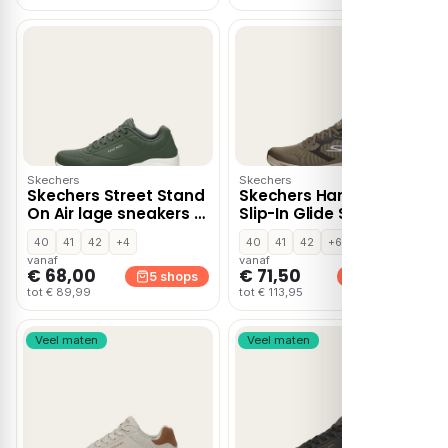
Skechers
Skechers
Skechers Street Stand
Skechers Hands Free
On Air lage sneakers –
Slip-In Glide Step 2
Groen
lage sneakers – Bruin
40
41
42
+4
40
41
42
+6
vanaf
vanaf
€ 68,00
€ 71,50
5 shops
5 shops
tot € 89,99
tot € 113,95
Veel maten
Veel maten