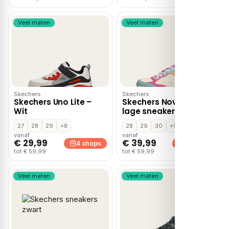
Veel maten
Veel maten
Skechers
Skechers
Skechers Uno Lite –
Skechers Nova Jogger
Wit
lage sneakers – Wit
27
28
29
+8
28
29
30
+9
vanaf
vanaf
€ 29,99
€ 39,99
4 shops
4 shops
tot € 59,99
tot € 59,99
Veel maten
Veel maten