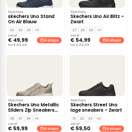
Skechers
Skechers
skechers Uno Stand
Skechers Uno Air Blitz –
On Air Blauw
Zwart
32
33
34
+4
27
28
29
+7
vanaf
vanaf
€ 49,99
€ 54,99
4 shops
4 shops
tot € 69,99
tot € 64,99
Skechers
Skechers
Skechers Uno Metallic
Skechers Street Uno
Sliders Zip Sneakers
lage sneakers – Zwart
taupe
36
37
38
+4
31
32
33
+6
vanaf
vanaf
€ 59,99
€ 59,50
4 shops
4 shops