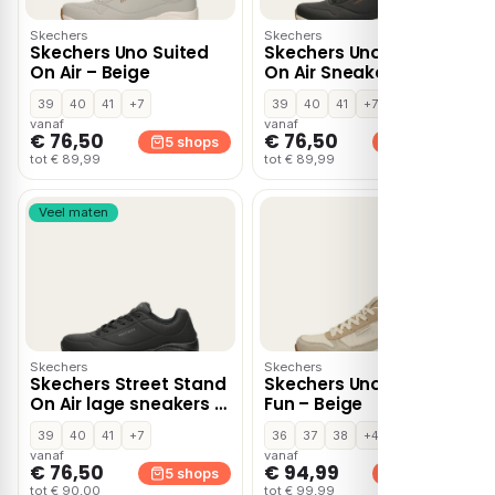
Skechers
Skechers
Skechers Uno Suited
Skechers Uno Suited
On Air – Beige
On Air Sneakers zwart
39
40
41
+7
39
40
41
+7
vanaf
vanaf
€ 76,50
€ 76,50
5 shops
5 shops
tot € 89,99
tot € 89,99
Veel maten
Skechers
Skechers
Skechers Street Stand
Skechers Uno 2 Much
On Air lage sneakers –
Fun – Beige
Zwart
39
40
41
+7
36
37
38
+4
vanaf
vanaf
€ 76,50
€ 94,99
5 shops
5 shops
tot € 90,00
tot € 99,99