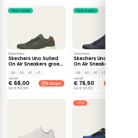
Veel maten
Veel maten
Skechers
Skechers
Skechers Uno Suited
Skechers Uno Suited
On Air Sneakers groen
On Air Sneakers blauw
Suede
39
40
41
+7
39
40
41
+7
vanaf
vanaf
€ 68,00
€ 76,50
6 shops
6 shops
tot € 89,99
tot € 93,95
−6%