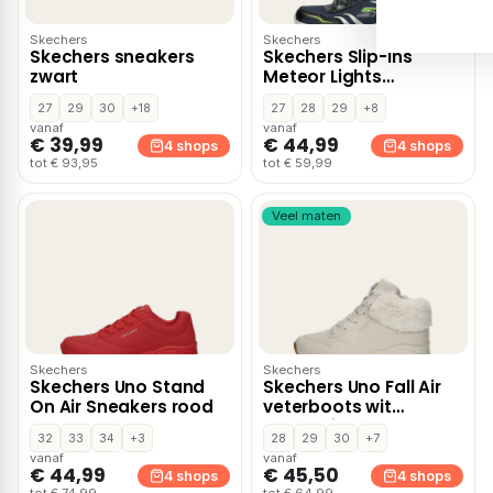
Skechers
Skechers
Skechers sneakers
Skechers Slip-ins
zwart
Meteor Lights
Sneakers blauw
27
29
30
+18
27
28
29
+8
vanaf
vanaf
€ 39,99
€ 44,99
4 shops
4 shops
tot € 93,95
tot € 59,99
Veel maten
Skechers
Skechers
Skechers Uno Stand
Skechers Uno Fall Air
On Air Sneakers rood
veterboots wit
Synthetisch
32
33
34
+3
28
29
30
+7
vanaf
vanaf
€ 44,99
€ 45,50
4 shops
4 shops