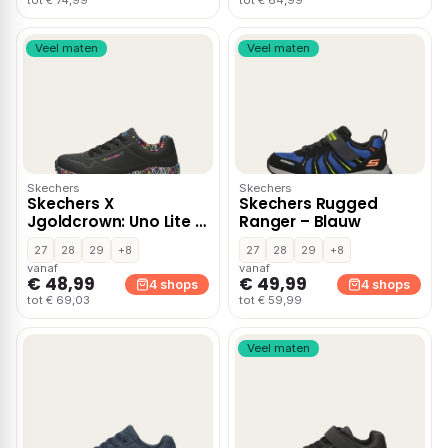
tot € 74,99
tot € 64,99
Veel maten
Veel maten
Skechers
Skechers
Skechers X
Skechers Rugged
Jgoldcrown: Uno Lite –
Ranger – Blauw
Zwart
27
28
29
+8
27
28
29
+8
vanaf
vanaf
€ 48,99
€ 49,99
4 shops
4 shops
tot € 69,03
tot € 59,99
Veel maten