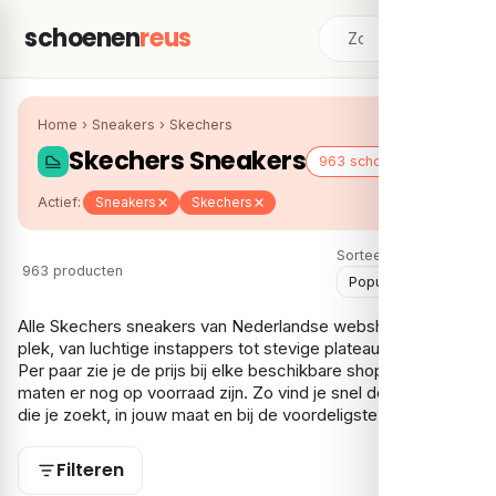
schoenen
reus
Home
›
Sneakers
›
Skechers
Skechers Sneakers
963 schoenen
Actief:
Sneakers
Skechers
Sorteer:
963 producten
Alle Skechers sneakers van Nederlandse webshops op één
plek, van luchtige instappers tot stevige plateaumodellen.
Per paar zie je de prijs bij elke beschikbare shop en welke
maten er nog op voorraad zijn. Zo vind je snel de Skechers
die je zoekt, in jouw maat en bij de voordeligste aanbieder.
Filteren