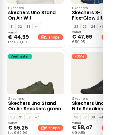
Skechers
Skechers
skechers Uno Stand
Skechers S-Lights:
On Air Wit
Flex-Glow Ultra Prism-
Pacer lage sneakers –
31
32
33
+4
22
23
24
+13
Blauw
vanaf
vanaf
€ 47,99
€ 44,99
5 shops
5 shops
€ 50,95
tot € 79,00
Veel maten
−35%
Skechers
Skechers
Skechers Uno Stand
Skechers Uno Jungle
On Air Sneakers groen
Nite Sneakers bruin –
Zwart
30
31
32
+7
36
37
38
+4
vanaf
vanaf
€ 58,47
€ 55,25
5 shops
5 shops
€ 89,95
tot € 69,99