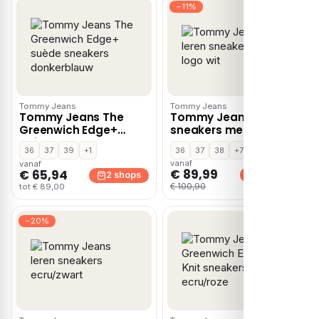
−11%
Tommy Jeans
Tommy Jeans
Tommy Jeans The
Tommy Jeans leren
Greenwich Edge+
sneakers met logo wit
suède sneakers
36
37
39
+1
36
37
38
+7
donkerblauw
vanaf
vanaf
€ 89,99
€ 65,94
2 shops
2 shops
€ 100,90
tot € 89,00
−20%