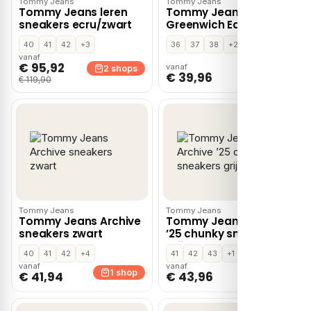
Tommy Jeans
Tommy Jeans
Tommy Jeans leren
Tommy Jeans The
sneakers ecru/zwart
Greenwich EdgeE Knit
sneakers ecru/roze
40
41
42
+3
36
37
38
+2
vanaf
€ 95,92
vanaf
2 shops
1 shop
€ 39,96
€ 119,90
Tommy Jeans
Tommy Jeans
Tommy Jeans Archive
Tommy Jeans Archive
sneakers zwart
’25 chunky sneakers
grijs
40
41
42
+4
41
42
43
+1
vanaf
vanaf
1 shop
1 shop
€ 41,94
€ 43,96