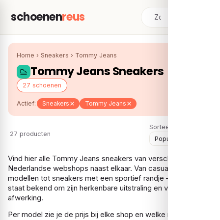
schoenen
reus
Home
›
Sneakers
›
Tommy Jeans
Tommy Jeans Sneakers
27 schoenen
Actief:
Sneakers
Tommy Jeans
Sorteer:
27 producten
Vind hier alle Tommy Jeans sneakers van verschillende
Nederlandse webshops naast elkaar. Van casual dagelijkse
modellen tot sneakers met een sportief randje — het merk
staat bekend om zijn herkenbare uitstraling en verzorgde
afwerking.
Per model zie je de prijs bij elke shop en welke maten nog