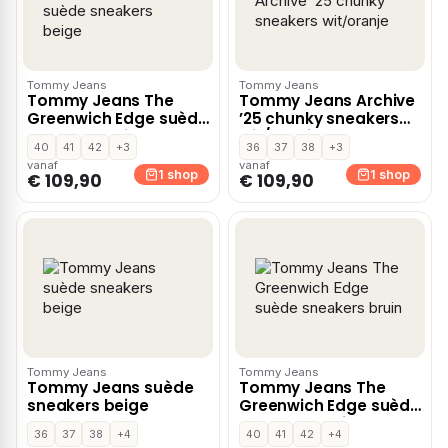
Tommy Jeans
Tommy Jeans
Tommy Jeans The
Tommy Jeans Archive
Greenwich Edge suède
’25 chunky sneakers
sneakers beige
wit/oranje
40
41
42
+3
36
37
38
+3
vanaf
vanaf
1 shop
1 shop
€ 109,90
€ 109,90
Tommy Jeans
Tommy Jeans
Tommy Jeans suède
Tommy Jeans The
sneakers beige
Greenwich Edge suède
sneakers bruin
36
37
38
+4
40
41
42
+4