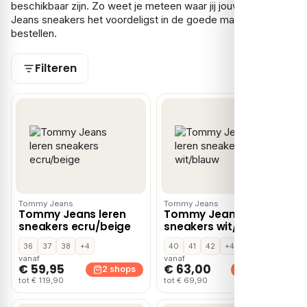
beschikbaar zijn. Zo weet je meteen waar jij jouw Tommy
Jeans sneakers het voordeligst in de goede maat kunt
bestellen.
Filteren
Tommy Jeans
Tommy Jeans
Tommy Jeans leren
Tommy Jeans leren
sneakers ecru/beige
sneakers wit/blauw
36
37
38
+4
40
41
42
+4
vanaf
vanaf
€ 59,95
€ 63,00
2 shops
2 shops
tot € 119,90
tot € 69,90