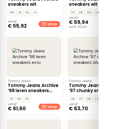
sneakers wit
sneakers wit
40
41
42
+1
37
38
39
+4
vanaf
€ 59,94
vanaf
1 shop
1 shop
€ 55,92
tot € 70,00
Tommy Jeans
Tommy Jeans
Tommy Jeans Archive
Tommy Jeans Archive
’98 leren sneakers
’97 chunky sneakers
ecru
zilver
41
42
43
36
37
38
+3
vanaf
vanaf
1 shop
1 shop
€ 61,60
€ 63,70