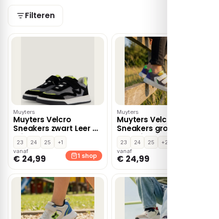
Filteren
Muyters
Muyters
Muyters Velcro
Muyters Velcro
Sneakers zwart Leer –
Sneakers groen Leer –
Wit
Combinatie
23
24
25
+1
23
24
25
+2
vanaf
vanaf
1 shop
1 shop
€ 24,99
€ 24,99