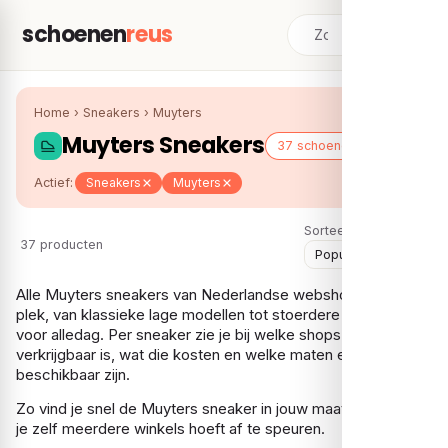
schoenen
reus
Home
›
Sneakers
›
Muyters
Muyters Sneakers
37 schoenen
Actief:
Sneakers
Muyters
Sorteer:
37 producten
Alle Muyters sneakers van Nederlandse webshops op één
plek, van klassieke lage modellen tot stoerdere exemplaren
voor alledag. Per sneaker zie je bij welke shops die
verkrijgbaar is, wat die kosten en welke maten er nog
beschikbaar zijn.
Zo vind je snel de Muyters sneaker in jouw maat, zonder dat
je zelf meerdere winkels hoeft af te speuren.