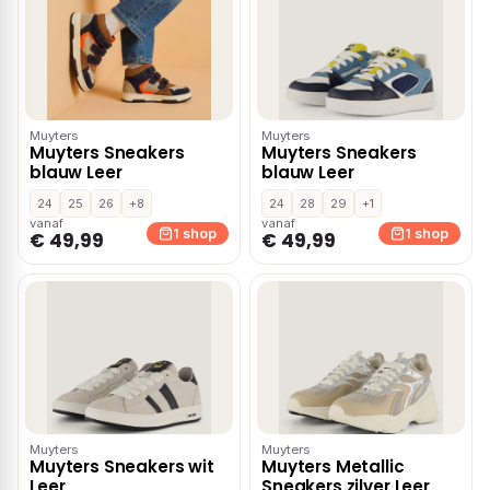
Muyters
Muyters
Muyters Sneakers
Muyters Sneakers
blauw Leer
blauw Leer
24
25
26
+8
24
28
29
+1
vanaf
vanaf
1 shop
1 shop
€ 49,99
€ 49,99
Muyters
Muyters
Muyters Sneakers wit
Muyters Metallic
Leer
Sneakers zilver Leer