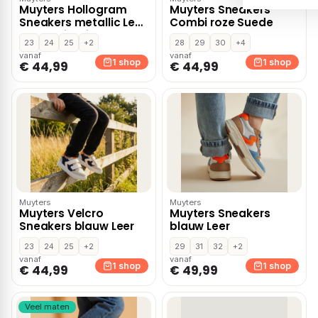
Muyters Hollogram
Muyters Sneakers
Sneakers metallic Leer
Combi roze Suede
– Combinatie
23
24
25
+2
28
29
30
+4
vanaf
vanaf
1 shop
1 shop
€ 44,99
€ 44,99
Muyters
Muyters
Muyters Velcro
Muyters Sneakers
Sneakers blauw Leer
blauw Leer
23
24
25
+2
29
31
32
+2
vanaf
vanaf
1 shop
1 shop
€ 44,99
€ 49,99
Veel maten