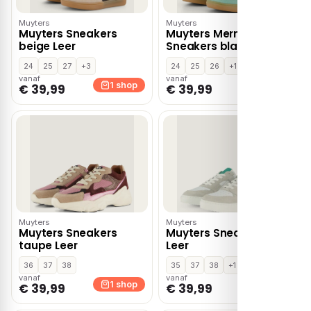
Muyters
Muyters
Muyters Sneakers
Muyters Mermaid
beige Leer
Sneakers blauw Leer
24
25
27
+3
24
25
26
+1
vanaf
vanaf
1 shop
1 shop
€ 39,99
€ 39,99
Muyters
Muyters
Muyters Sneakers
Muyters Sneakers wit
taupe Leer
Leer
36
37
38
35
37
38
+1
vanaf
vanaf
1 shop
1 shop
€ 39,99
€ 39,99