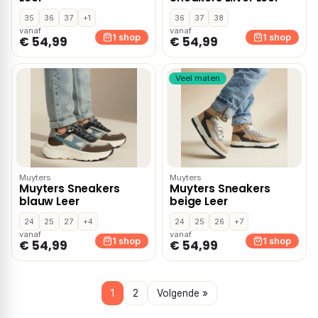
35
36
37
+1
36
37
38
vanaf
vanaf
1 shop
1 shop
€ 54,99
€ 54,99
Veel maten
Muyters
Muyters
Muyters Sneakers
Muyters Sneakers
blauw Leer
beige Leer
24
25
27
+4
24
25
26
+7
vanaf
vanaf
1 shop
1 shop
€ 54,99
€ 54,99
1
2
Volgende »