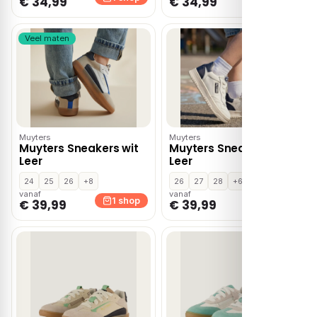
€ 34,99
€ 34,99
Veel maten
Muyters
Muyters
Muyters Sneakers wit
Muyters Sneakers wit
Leer
Leer
24
25
26
+8
26
27
28
+6
vanaf
vanaf
1 shop
1 shop
€ 39,99
€ 39,99