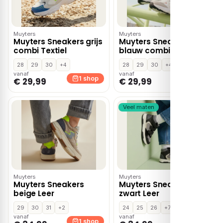
Muyters
Muyters
Muyters Sneakers grijs
Muyters Sneakers
combi Textiel
blauw combi Textiel
28
29
30
+4
28
29
30
+4
vanaf
vanaf
1 shop
1 shop
€ 29,99
€ 29,99
Veel maten
Muyters
Muyters
Muyters Sneakers
Muyters Sneakers
beige Leer
zwart Leer
29
30
31
+2
24
25
26
+7
vanaf
vanaf
1 shop
1 shop