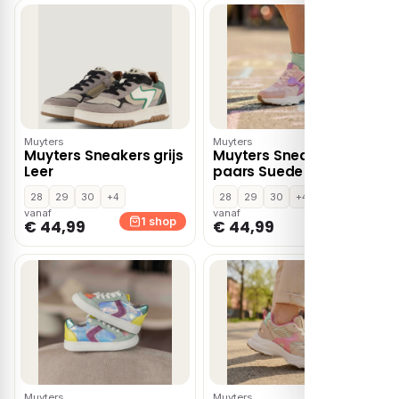
Muyters
Muyters
Muyters Sneakers grijs
Muyters Sneakers
Leer
paars Suede
28
29
30
+4
28
29
30
+4
vanaf
vanaf
1 shop
1 shop
€ 44,99
€ 44,99
Muyters
Muyters