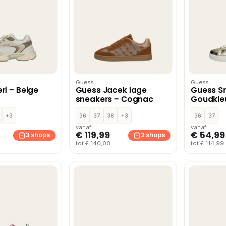
Guess
Guess
ri – Beige
Guess Jacek lage
Guess S
sneakers – Cognac
Goudkle
+3
36
37
38
+3
36
37
vanaf
vanaf
€ 119,99
€ 54,99
3 shops
3 shops
tot € 140,00
tot € 114,99