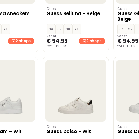
Guess
Guess
sa sneakers
Guess Belluna – Beige
Guess Gi
Beige
+2
36
37
38
+2
36
37
3
vanaf
vanaf
€ 94,99
€ 94,99
2 shops
2 shops
tot € 129,99
tot € 119,99
Guess
Guess
am – Wit
Guess Daiso – Wit
Guess De