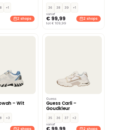
8
+1
36
38
39
+1
vanaf
€ 99,99
2 shops
2 shops
tot € 109,99
Guess
owah – Wit
Guess Carli –
Goudkleur
8
+3
35
36
37
+2
vanaf
€ 99,99
2 shops
2 shops