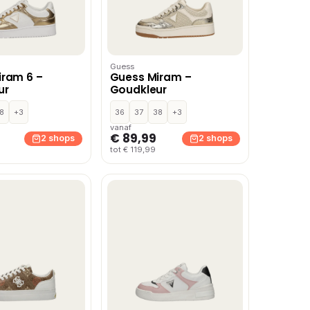
Guess
iram 6 –
Guess Miram –
ur
Goudkleur
8
+3
36
37
38
+3
vanaf
€ 89,99
2 shops
2 shops
tot € 119,99