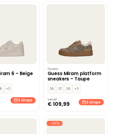
Guess
ram 6 – Beige
Guess Miram platform
sneakers – Taupe
8
+3
36
37
38
+3
vanaf
3 shops
3 shops
€ 109,99
−49%