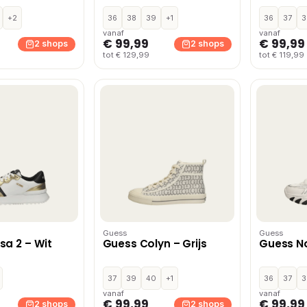
+2
36
38
39
+1
36
37
3
vanaf
vanaf
€ 99,99
€ 99,99
2 shops
2 shops
tot € 129,99
tot € 119,99
Guess
Guess
sa 2 – Wit
Guess Colyn – Grijs
Guess N
37
39
40
+1
36
37
3
vanaf
vanaf
€ 99,99
€ 99,99
2 shops
2 shops