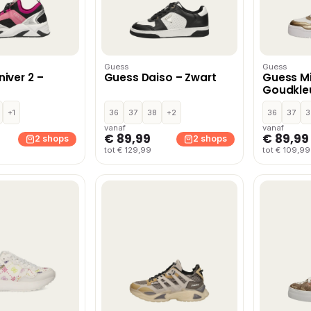
Guess
Guess
iver 2 –
Guess Daiso – Zwart
Guess M
Goudkle
+1
36
37
38
+2
36
37
3
vanaf
vanaf
€ 89,99
€ 89,99
2 shops
2 shops
tot € 129,99
tot € 109,99