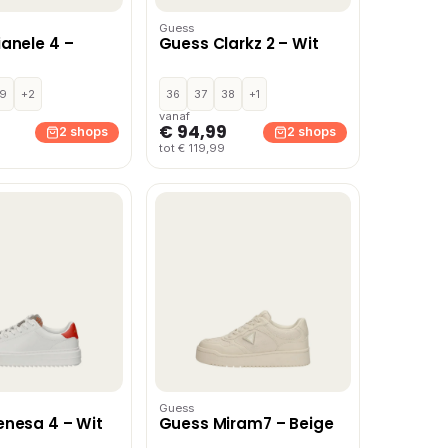
Guess
anele 4 –
Guess Clarkz 2 – Wit
9
+2
36
37
38
+1
vanaf
€ 94,99
2 shops
2 shops
tot € 119,99
Guess
nesa 4 – Wit
Guess Miram7 – Beige