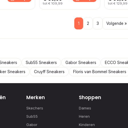
tot € 109,99
tot € 129,99
1
2
3
Volgende »
 Sneakers
Sub55 Sneakers
Gabor Sneakers
ECCO Snea
eker Sneakers
Cruyff Sneakers
Floris van Bommel Sneakers
ën
Merken
Shoppen
Skechers
Dames
Sub55
Heren
Gabor
Kinderen