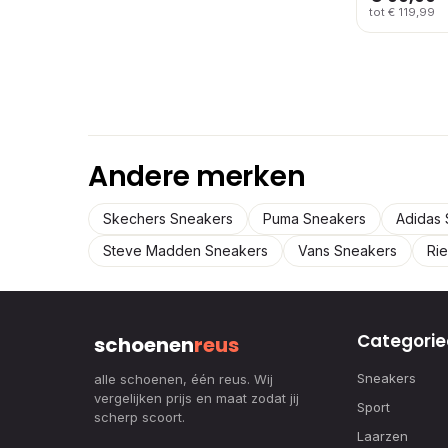
tot € 119,99
Andere merken
Skechers Sneakers
Puma Sneakers
Adidas
Steve Madden Sneakers
Vans Sneakers
Ri
Categorie
schoenen
reus
Sneakers
alle schoenen, één reus. Wij
vergelijken prijs en maat zodat jij
Sport
scherp scoort.
Laarzen