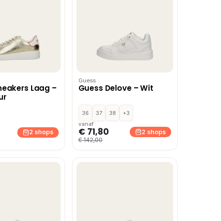
Guess
neakers Laag –
Guess Delove – Wit
ur
36
37
38
+3
vanaf
€ 71,80
2 shops
2 shops
€ 142,00