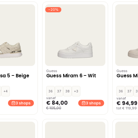
−20%
Guess
Guess
sa 5 – Beige
Guess Miram 6 – Wit
Guess Mi
+4
36
37
38
+3
36
37
3
vanaf
vanaf
€ 84,00
€ 94,99
3 shops
3 shops
€ 105,00
tot € 119,99