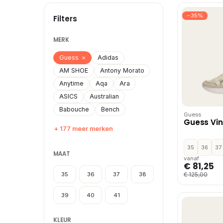
−35%
Filters
MERK
Guess
×
Adidas
AM SHOE
Antony Morato
Anytime
Aqa
Ara
ASICS
Australian
Babouche
Bench
Guess
Guess Vin
+ 177 meer merken
35
36
37
MAAT
vanaf
€ 81,25
35
36
37
38
€ 125,00
39
40
41
KLEUR