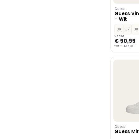
Guess
Guess Vin
– Wit
36
37
38
vanaf
€ 90,99
tot € 137,00
Guess
Guess Mir