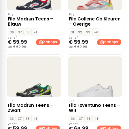
Fila
Fila
Fila Madrun Teens –
Fila Collene Cb Kleuren
Blauw
– Overige
36
37
38
+1
31
32
33
+6
vanaf
vanaf
€ 59,99
€ 59,99
2 shops
2 shops
tot € 69,99
tot € 69,99
Fila
Fila
Fila Madrun Teens –
Fila Fxventuno Teens –
Zwart
Wit
36
37
38
+1
36
37
38
+1
vanaf
vanaf
€ 59,99
€ 64,99
2 shops
2 shops