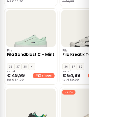
€ 74,99
tot € 56,30
Fila
Fila
Fila Sandblast C – Mint
Fila Kreatix Teens – Wit
36
37
38
+1
36
37
39
vanaf
vanaf
€ 49,99
€ 54,99
2 shops
2 shops
tot € 64,99
tot € 59,99
−25%