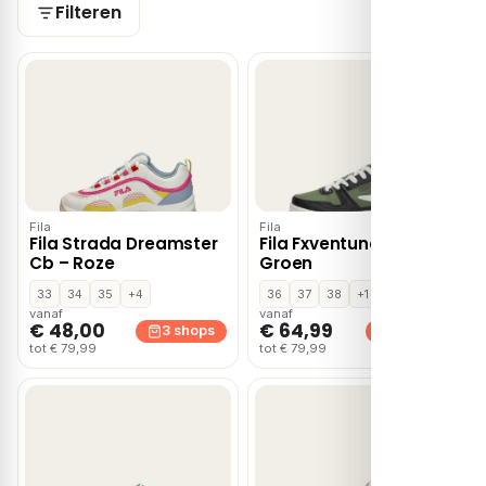
Filteren
Fila
Fila
Fila Strada Dreamster
Fila Fxventuno Teens –
Cb – Roze
Groen
33
34
35
+4
36
37
38
+1
vanaf
vanaf
€ 48,00
€ 64,99
3 shops
3 shops
tot € 79,99
tot € 79,99