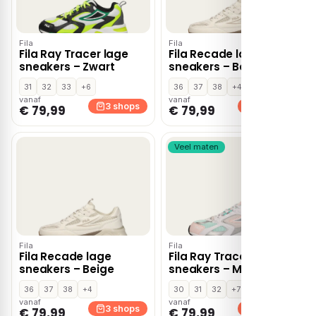
Fila
Fila
Fila Ray Tracer lage
Fila Recade lage
sneakers – Zwart
sneakers – Beige
31
32
33
+6
36
37
38
+4
vanaf
vanaf
3 shops
3 shops
€ 79,99
€ 79,99
Veel maten
Fila
Fila
Fila Recade lage
Fila Ray Tracer lage
sneakers – Beige
sneakers – Multi
36
37
38
+4
30
31
32
+7
vanaf
vanaf
3 shops
3 shops
€ 79,99
€ 79,99