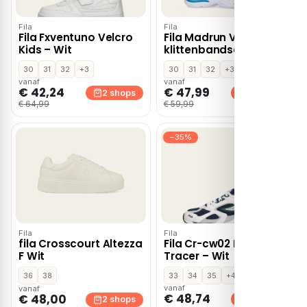
Fila
Fila
Fila Fxventuno Velcro
Fila Madrun Velcro
Kids – Wit
klittenbandschoenen
– Blauw
30
31
32
+3
30
31
32
+3
vanaf
vanaf
€ 42,24
€ 47,99
2 shops
2 shops
€ 64,99
€ 59,99
−35%
Fila
Fila
fila Crosscourt Altezza
Fila Cr-cw02 Ray
F Wit
Tracer – Wit
36
38
33
34
35
+4
vanaf
vanaf
€ 48,74
€ 48,00
2 shops
2 shops