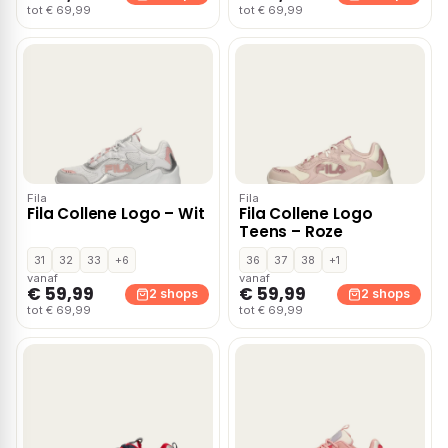
tot € 69,99
tot € 69,99
Fila
Fila
Fila Collene Logo – Wit
Fila Collene Logo
Teens – Roze
31
32
33
+6
36
37
38
+1
vanaf
vanaf
€ 59,99
€ 59,99
2 shops
2 shops
tot € 69,99
tot € 69,99