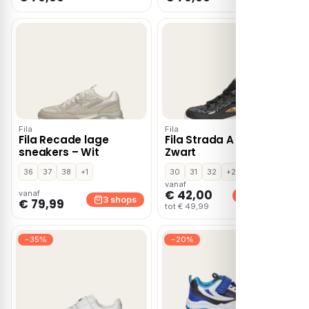
Fila
Fila
Fila Recade lage
Fila Strada A Low –
sneakers – Wit
Zwart
36
37
38
+1
30
31
32
+2
vanaf
€ 42,00
vanaf
2 shops
3 shops
€ 79,99
tot € 49,99
−35%
−20%