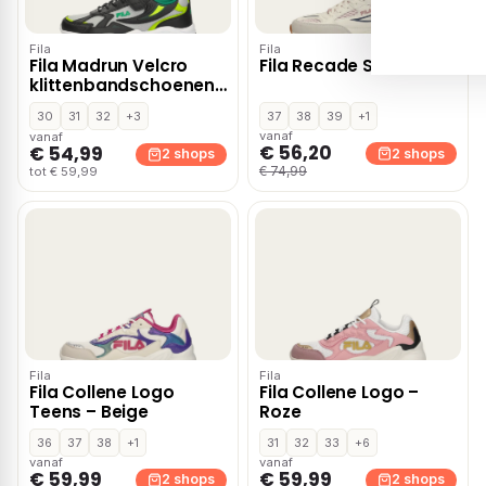
Fila
Fila
Fila Madrun Velcro
Fila Recade S – Roze
klittenbandschoenen
– Zwart
30
31
32
+3
37
38
39
+1
vanaf
vanaf
€ 56,20
€ 54,99
2 shops
2 shops
€ 74,99
tot € 59,99
Fila
Fila
Fila Collene Logo
Fila Collene Logo –
Teens – Beige
Roze
36
37
38
+1
31
32
33
+6
vanaf
vanaf
€ 59,99
€ 59,99
2 shops
2 shops