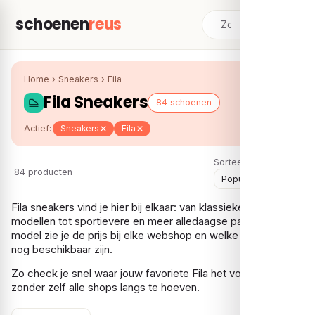
schoenen
reus
Home
›
Sneakers
›
Fila
Fila Sneakers
84 schoenen
Actief:
Sneakers
Fila
Sorteer:
84 producten
Fila sneakers vind je hier bij elkaar: van klassieke chunky
modellen tot sportievere en meer alledaagse paren. Per
model zie je de prijs bij elke webshop en welke maten er
nog beschikbaar zijn.
Zo check je snel waar jouw favoriete Fila het voordeligst is,
zonder zelf alle shops langs te hoeven.