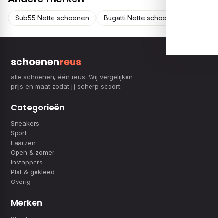
Sub55 Nette schoenen
Bugatti Nette schoenen
schoenen
reus
alle schoenen, één reus. Wij vergelijken
prijs en maat zodat jij scherp scoort.
Categorieën
Sneakers
Sport
Laarzen
Open & zomer
Instappers
Plat & gekleed
Overig
Merken