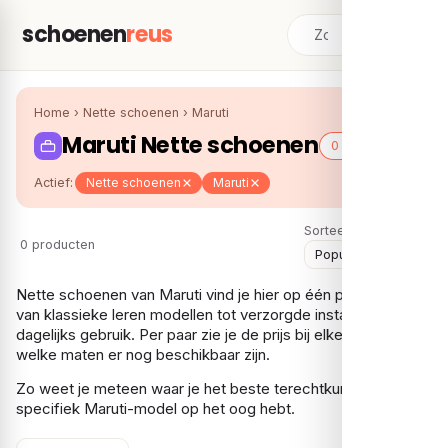
schoenen
reus
Home
›
Nette schoenen
›
Maruti
Maruti Nette schoenen
0 schoenen
Actief:
Nette schoenen
Maruti
Sorteer:
0 producten
Nette schoenen van Maruti vind je hier op één plek bij elkaar,
van klassieke leren modellen tot verzorgde instappers voor
dagelijks gebruik. Per paar zie je de prijs bij elke webshop en
welke maten er nog beschikbaar zijn.
Zo weet je meteen waar je het beste terechtkunt als je een
specifiek Maruti-model op het oog hebt.