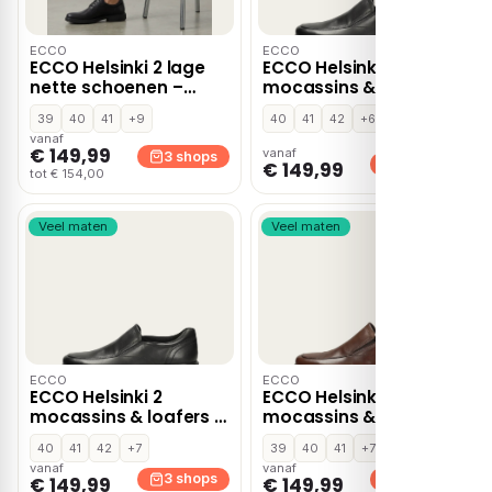
ECCO
ECCO
ECCO Helsinki 2 lage
ECCO Helsinki 2
nette schoenen –
mocassins & loafers –
Zwart
Zwart
39
40
41
+9
40
41
42
+6
vanaf
€ 149,99
vanaf
3 shops
3 shops
€ 149,99
tot € 154,00
Veel maten
Veel maten
ECCO
ECCO
ECCO Helsinki 2
ECCO Helsinki 2
mocassins & loafers –
mocassins & loafers –
Zwart
Cognac
40
41
42
+7
39
40
41
+7
vanaf
vanaf
3 shops
3 shops
€ 149,99
€ 149,99