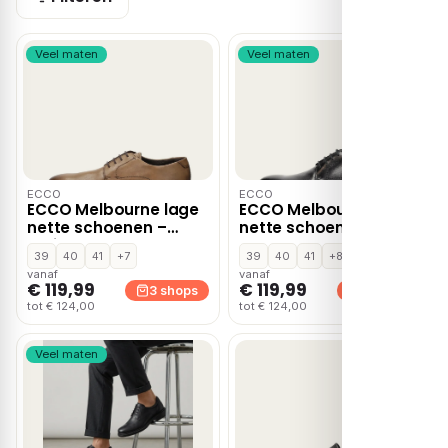
Veel maten
Veel maten
ECCO
ECCO
ECCO Melbourne lage
ECCO Melbourne lage
nette schoenen –
nette schoenen –
Bruin
Zwart
39
40
41
+7
39
40
41
+8
vanaf
vanaf
€ 119,99
€ 119,99
3 shops
3 shops
tot € 124,00
tot € 124,00
Veel maten