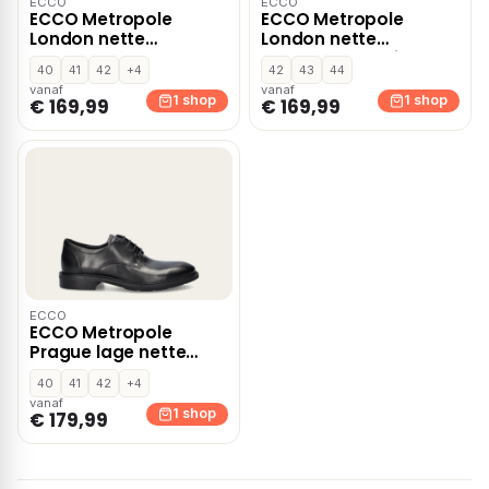
ECCO
ECCO
ECCO Metropole
ECCO Metropole
London nette
London nette
schoenen – Zwart
schoenen – Bruin
40
41
42
+4
42
43
44
vanaf
vanaf
1 shop
1 shop
€ 169,99
€ 169,99
ECCO
ECCO Metropole
Prague lage nette
schoenen – Zwart
40
41
42
+4
vanaf
1 shop
€ 179,99