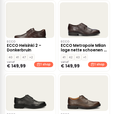
ECCO
ECCO
ECCO Helsinki 2 –
ECCO Metropole Milan
Donkerbruin
lage nette schoenen –
Bruin
40
41
47
+2
41
42
43
+1
vanaf
vanaf
1 shop
1 shop
€ 149,99
€ 149,99