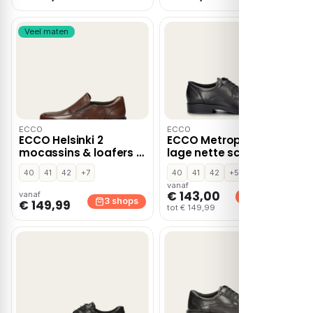
Veel maten
ECCO
ECCO
ECCO Helsinki 2
ECCO Metropole Milan
mocassins & loafers –
lage nette schoenen –
Cognac
Zwart
40
41
42
+7
40
41
42
+5
vanaf
€ 143,00
vanaf
2 shops
3 shops
€ 149,99
tot € 149,99