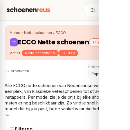
schoenen
reus
Home
›
Nette schoenen
›
ECCO
ECCO Nette schoenen
17 schoenen
Actief:
Nette schoenen
ECCO
Sorteer:
17 producten
Alle ECCO nette schoenen van Nederlandse webshops op
één plek, van klassieke veterschoenen tot strakke
instappers. Per model zie je de prijs bij elke shop en welke
maten er nog beschikbaar zijn. Zo vind je snel het ECCO-
model dat bij jou past, bij de winkel waar die het voordeligst
is.
Filteren