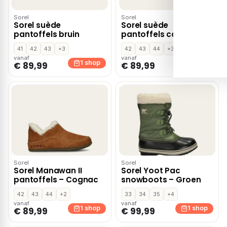
Sorel
Sorel
Sorel suède
Sorel suède
pantoffels bruin
pantoffels cognac
41
42
43
+3
42
43
44
+3
vanaf
vanaf
1 shop
1 shop
€ 89,99
€ 89,99
Sorel
Sorel
Sorel Manawan II
Sorel Yoot Pac
pantoffels – Cognac
snowboots – Groen
42
43
44
+2
33
34
35
+4
vanaf
vanaf
1 shop
1 shop
€ 89,99
€ 99,99