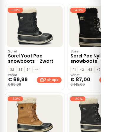
−30%
−40%
Sorel
Sorel
Sorel Yoot Pac
Sorel Pac Nylon
snowboots – Zwart
snowboots – Zwart
32
33
34
+4
41
42
43
+2
vanaf
vanaf
€ 69,99
€ 87,00
2 shops
2 shops
€ 99,99
€ 145,00
−30%
−20%