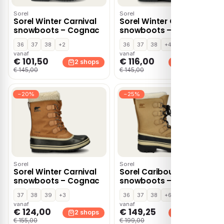
Sorel
Sorel
Sorel Winter Carnival
Sorel Winter Carnival
snowboots – Cognac
snowboots – Zwart
36
37
38
+2
36
37
38
+4
vanaf
vanaf
€ 101,50
€ 116,00
2 shops
2 shops
€ 145,00
€ 145,00
−20%
−25%
Sorel
Sorel
Sorel Winter Carnival
Sorel Caribou
snowboots – Cognac
snowboots – Cognac
37
38
39
+3
36
37
38
+6
vanaf
vanaf
€ 124,00
€ 149,25
2 shops
2 shops
€ 155,00
€ 199,00