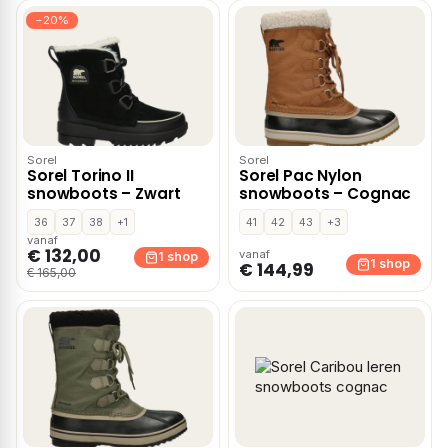
−20%
Sorel
Sorel
Sorel Torino II
Sorel Pac Nylon
snowboots – Zwart
snowboots – Cognac
36
37
38
+1
41
42
43
+3
vanaf
€ 132,00
vanaf
1 shop
1 shop
€ 144,99
€ 165,00