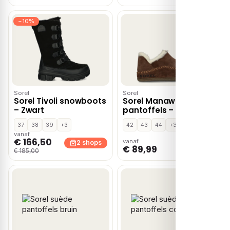
−10%
Sorel
Sorel
Sorel Tivoli snowboots
Sorel Manawan II
– Zwart
pantoffels – Bruin
37
38
39
+3
42
43
44
+3
vanaf
€ 166,50
vanaf
2 shops
1 shop
€ 89,99
€ 185,00