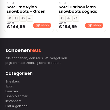
Sorel
Sorel
Sorel Pac Nylon
Sorel Caribou leren
snowboots – Groen
snowboots cognac
41
42
43
+4
42
44
45
vanaf
vanaf
1 shop
1 shop
€ 144,99
€ 184,99
schoenen
reus
alle schoenen, één reus. Wij vergelijken
prijs en maat zodat jij scherp scoort.
Categorieën
Sneakers
Sport
Laarzen
Open & zomer
Instappers
Plat & gekleed