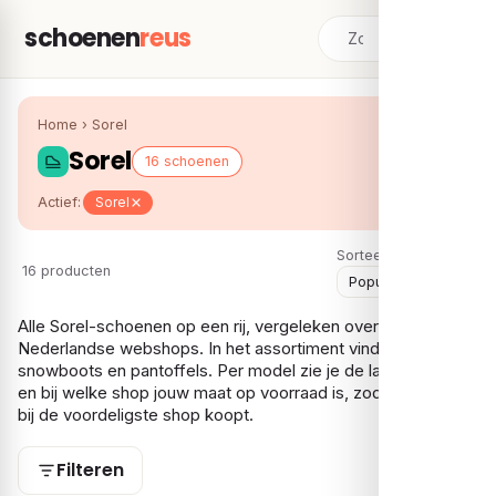
schoenen
reus
Home
›
Sorel
Sorel
16 schoenen
Actief:
Sorel
Sorteer:
16 producten
Alle Sorel-schoenen op een rij, vergeleken over meerdere
Nederlandse webshops. In het assortiment vind je vooral
snowboots en pantoffels. Per model zie je de laagste prijs
en bij welke shop jouw maat op voorraad is, zodat je je Sorel
bij de voordeligste shop koopt.
Filteren