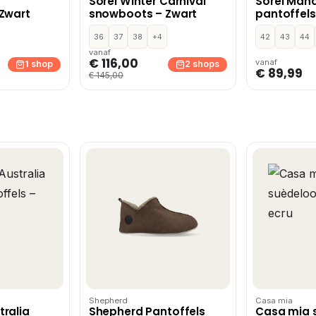
Sorel Winter Carnival
Sorel Mana
Zwart
snowboots – Zwart
pantoffel
36
37
38
+4
42
43
44
vanaf
€ 116,00
vanaf
1 shop
2 shops
€ 89,99
€ 145,00
Shepherd
Casa mia
ralia
Shepherd Pantoffels
Casa mia 