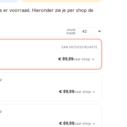
is er voorraad. Hieronder zie je per shop de
Jouw
maat:
EAN 08720251824072
€ 89,99
naar shop →
op
€ 89,99
naar shop →
op
€ 89,99
naar shop →