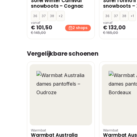
Sorel Winter Carnival
Sorel Torino II
snowboots – Cognac
snowboots – 
36
37
38
+2
36
37
38
+1
vanaf
vanaf
€ 101,50
€ 132,00
2 shops
€ 145,00
€ 165,00
Vergelijkbare schoenen
Warmbat
Warmbat
Warmbat Australia
Warmbat Aust