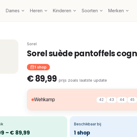
Dames
Heren
Kinderen
Soorten
Merken
Sorel
Sorel suède pantoffels cog
1 shop
€ 89,99
· prijs zoals laatste update
Wehkamp
42
43
44
45
ik
Beschikbaar bij
99 – € 89,99
1 shop