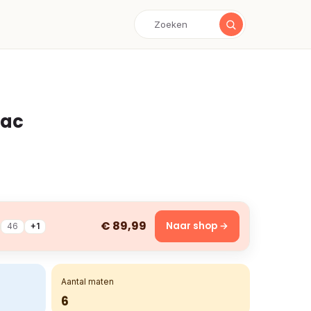
nac
€ 89,99
Naar shop →
46
+1
Aantal maten
6