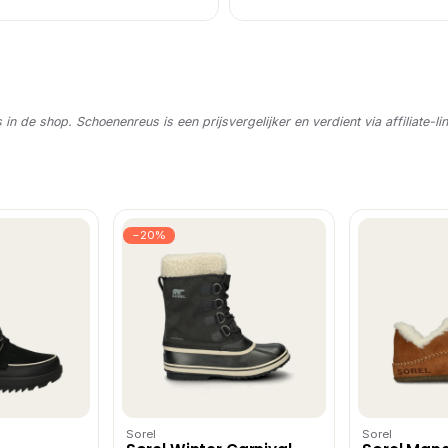
s in de shop. Schoenenreus is een prijsvergelijker en verdient via affiliate-li
−20%
Sorel
Sorel