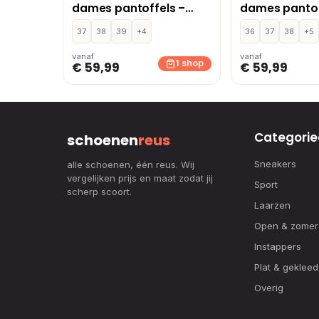
dames pantoffels –
dames pantof
Oudroze
Bordeaux
37
38
39
+4
36
37
38
+5
vanaf
vanaf
1 shop
€ 59,99
€ 59,99
Categorie
schoenen
reus
Sneakers
alle schoenen, één reus. Wij
vergelijken prijs en maat zodat jij
Sport
scherp scoort.
Laarzen
Open & zomer
Instappers
Plat & gekleed
Overig