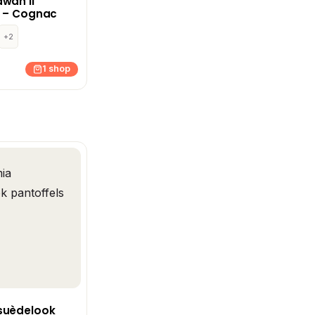
wan II
s – Cognac
+2
1 shop
suèdelook