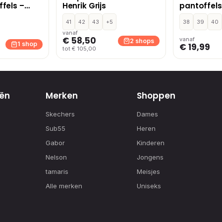
fels –
Henrik Grijs
pantoffels
41
42
43
+5
38
39
40
vanaf
€ 58,50
vanaf
2 shops
1 shop
€ 19,99
tot € 105,00
ën
Merken
Shoppen
Skechers
Dames
Sub55
Heren
Gabor
Kinderen
Nelson
Jongens
tamaris
Meisjes
Alle merken
Uniseks