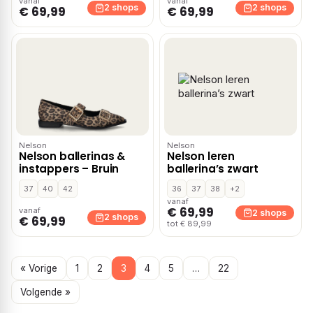
vanaf
vanaf
2 shops
2 shops
€ 69,99
€ 69,99
Nelson
Nelson
Nelson ballerinas &
Nelson leren
instappers – Bruin
ballerina’s zwart
37
40
42
36
37
38
+2
vanaf
€ 69,99
vanaf
2 shops
2 shops
€ 69,99
tot € 89,99
« Vorige
1
2
3
4
5
…
22
Volgende »