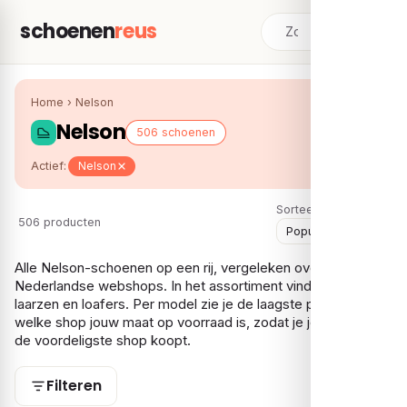
schoenen
reus
Home
›
Nelson
Nelson
506 schoenen
Actief:
Nelson
Sorteer:
506 producten
Alle Nelson-schoenen op een rij, vergeleken over meerdere
Nederlandse webshops. In het assortiment vind je vooral
laarzen en loafers. Per model zie je de laagste prijs en bij
welke shop jouw maat op voorraad is, zodat je je Nelson bij
de voordeligste shop koopt.
Filteren