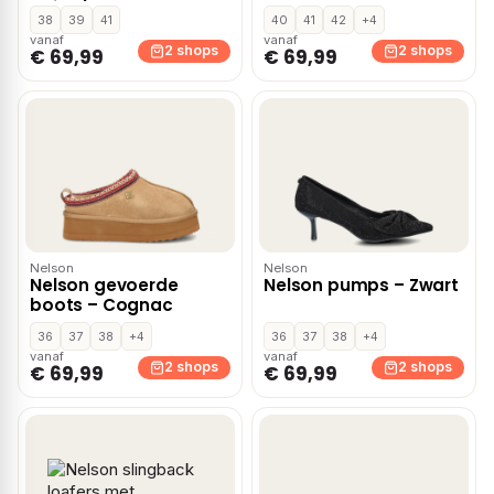
beige/zwart – Leopard
38
39
41
40
41
42
+4
vanaf
vanaf
2 shops
2 shops
€ 69,99
€ 69,99
Nelson
Nelson
Nelson gevoerde
Nelson pumps – Zwart
boots – Cognac
36
37
38
+4
36
37
38
+4
vanaf
vanaf
2 shops
2 shops
€ 69,99
€ 69,99