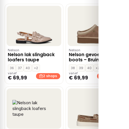
Nelson
Nelson
Nelson lak slingback
Nelson gevoerde
loafers taupe
boots – Bruin
36
37
40
+2
38
39
40
+2
vanaf
vanaf
2 shops
2 shops
€ 69,99
€ 69,99