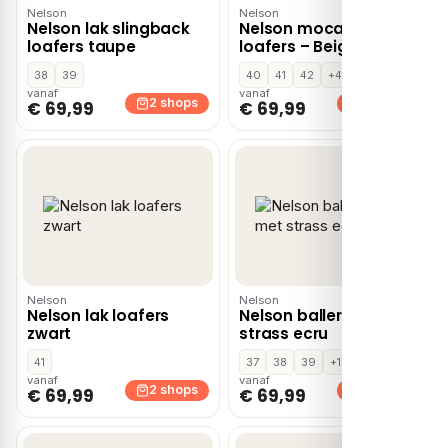
Nelson
Nelson
Nelson lak slingback
Nelson mocassins &
loafers taupe
loafers – Beige
38
39
40
41
42
+4
vanaf
vanaf
2 shops
2 shops
€ 69,99
€ 69,99
Nelson
Nelson
Nelson lak loafers
Nelson ballerina’s met
zwart
strass ecru
41
37
38
39
+1
vanaf
vanaf
2 shops
2 shops
€ 69,99
€ 69,99