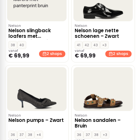
Nelson
Nelson
Nelson slingback
Nelson lage nette
loafers met
schoenen – Zwart
panterprint bruin
38
40
41
42
43
+3
vanaf
vanaf
2 shops
2 shops
€ 69,99
€ 69,99
Nelson
Nelson
Nelson pumps – Zwart
Nelson sandalen –
Bruin
36
37
38
+4
36
37
38
+3