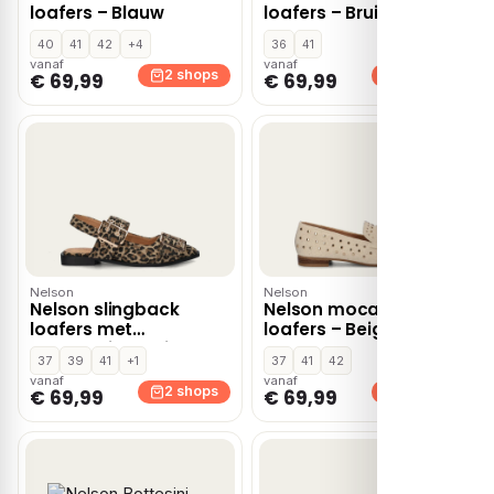
loafers – Blauw
loafers – Bruin
40
41
42
+4
36
41
vanaf
vanaf
2 shops
2 shops
€ 69,99
€ 69,99
Nelson
Nelson
Nelson slingback
Nelson mocassins &
loafers met
loafers – Beige
panterprint bruin
37
39
41
+1
37
41
42
vanaf
vanaf
2 shops
2 shops
€ 69,99
€ 69,99