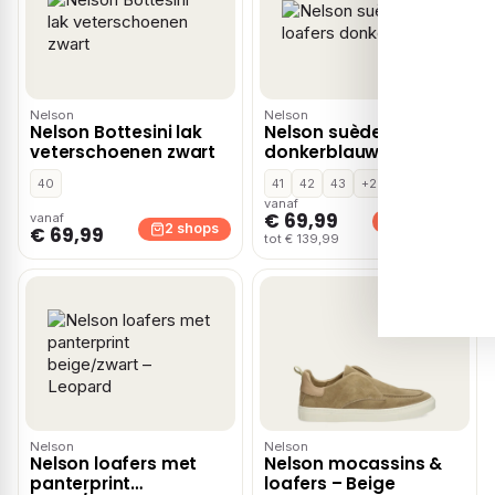
Nelson
Nelson
Nelson Bottesini lak
Nelson suède loafers
veterschoenen zwart
donkerblauw
40
41
42
43
+2
vanaf
€ 69,99
vanaf
2 shops
2 shops
€ 69,99
tot € 139,99
Nelson
Nelson
Nelson loafers met
Nelson mocassins &
panterprint
loafers – Beige