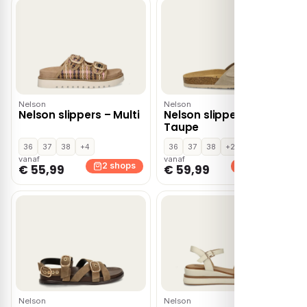
Nelson
Nelson
Nelson slippers – Multi
Nelson slippers –
Taupe
36
37
38
+4
36
37
38
+2
vanaf
vanaf
2 shops
2 shops
€ 55,99
€ 59,99
Nelson
Nelson