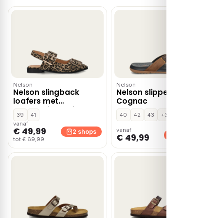
Nelson
Nelson
Nelson slingback
Nelson slippers –
loafers met
Cognac
panterprint bruin
39
41
40
42
43
+3
vanaf
€ 49,99
vanaf
2 shops
2 shops
€ 49,99
tot € 69,99