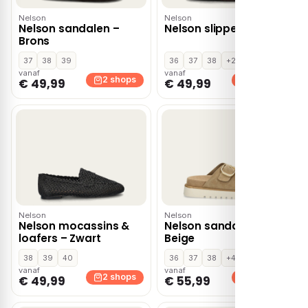
Nelson
Nelson
Nelson sandalen –
Nelson slippers – Bruin
Brons
37
38
39
36
37
38
+2
vanaf
vanaf
2 shops
2 shops
€ 49,99
€ 49,99
Nelson
Nelson
Nelson mocassins &
Nelson sandalen –
loafers – Zwart
Beige
38
39
40
36
37
38
+4
vanaf
vanaf
2 shops
2 shops
€ 49,99
€ 55,99