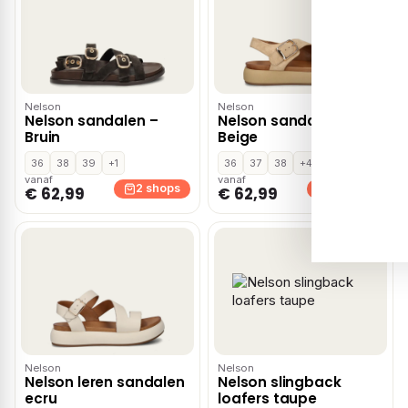
Nelson
Nelson
Nelson sandalen –
Nelson sandalen –
Bruin
Beige
36
38
39
+1
36
37
38
+4
vanaf
vanaf
2 shops
2 shops
€ 62,99
€ 62,99
Nelson
Nelson
Nelson leren sandalen
Nelson slingback
ecru
loafers taupe