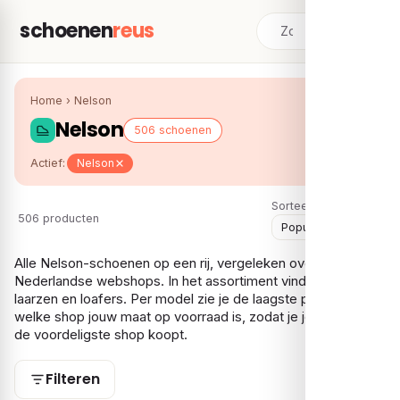
schoenen
reus
Home
›
Nelson
Nelson
506 schoenen
Actief:
Nelson
Sorteer:
506 producten
Alle Nelson-schoenen op een rij, vergeleken over meerdere
Nederlandse webshops. In het assortiment vind je vooral
laarzen en loafers. Per model zie je de laagste prijs en bij
welke shop jouw maat op voorraad is, zodat je je Nelson bij
de voordeligste shop koopt.
Filteren