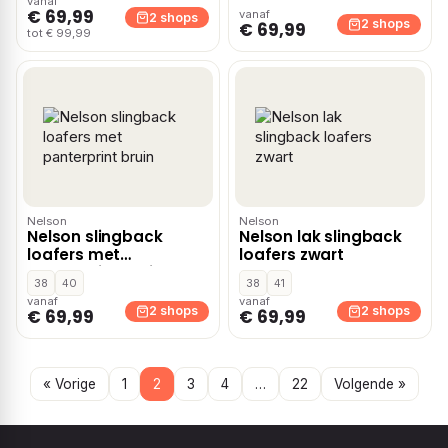
vanaf
€ 69,99
vanaf
2 shops
2 shops
€ 69,99
tot € 99,99
Nelson
Nelson
Nelson slingback
Nelson lak slingback
loafers met
loafers zwart
panterprint bruin
38
40
38
41
vanaf
vanaf
2 shops
2 shops
€ 69,99
€ 69,99
« Vorige
1
2
3
4
…
22
Volgende »