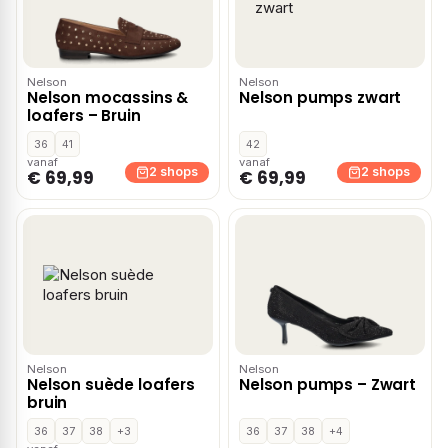
Nelson
Nelson
Nelson mocassins &
Nelson pumps zwart
loafers – Bruin
36
41
42
vanaf
vanaf
2 shops
2 shops
€ 69,99
€ 69,99
Nelson
Nelson
Nelson suède loafers
Nelson pumps – Zwart
bruin
36
37
38
+3
36
37
38
+4