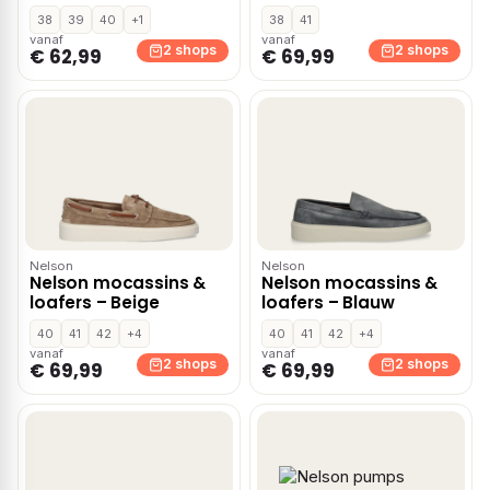
38
39
40
+1
38
41
vanaf
vanaf
2 shops
2 shops
€ 62,99
€ 69,99
Nelson
Nelson
Nelson mocassins &
Nelson mocassins &
loafers – Beige
loafers – Blauw
40
41
42
+4
40
41
42
+4
vanaf
vanaf
2 shops
2 shops
€ 69,99
€ 69,99