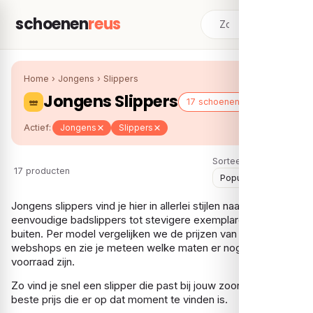
schoenen
reus
Home
›
Jongens
›
Slippers
Jongens Slippers
17 schoenen
Actief:
Jongens
Slippers
Sorteer:
17 producten
Jongens slippers vind je hier in allerlei stijlen naast elkaar, van
eenvoudige badslippers tot stevigere exemplaren voor
buiten. Per model vergelijken we de prijzen van meerdere
webshops en zie je meteen welke maten er nog op
voorraad zijn.
Zo vind je snel een slipper die past bij jouw zoon, tegen de
beste prijs die er op dat moment te vinden is.