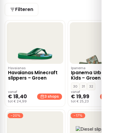
Filteren
Havaianas
Ipanema
Havaianas Minecraft
Ipanema Urban Slide
slippers – Groen
Kids – Groen
30
31
32
vanaf
vanaf
€ 18,40
€ 19,99
3 shops
2 shops
tot € 24,99
tot € 25,23
−20%
−17%