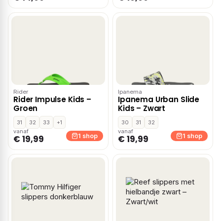
Rider
Ipanema
Rider Impulse Kids –
Ipanema Urban Slide
Groen
Kids – Zwart
31
32
33
+1
30
31
32
vanaf
vanaf
1 shop
1 shop
€ 19,99
€ 19,99