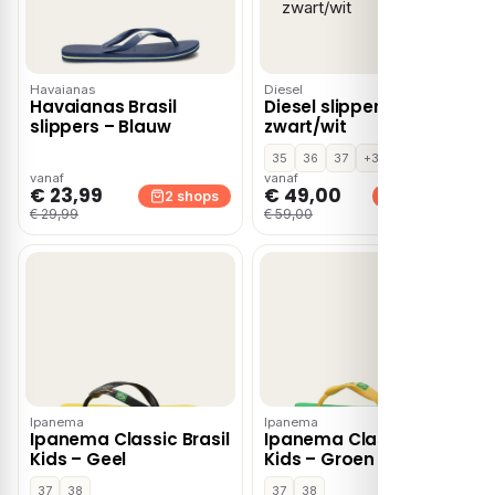
Havaianas
Diesel
Havaianas Brasil
Diesel slippers
slippers – Blauw
zwart/wit
35
36
37
+3
vanaf
vanaf
€ 23,99
€ 49,00
2 shops
2 shops
€ 29,99
€ 59,00
Ipanema
Ipanema
Ipanema Classic Brasil
Ipanema Classic Brasil
Kids – Geel
Kids – Groen
37
38
37
38