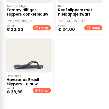
Tommy Hilfiger
Reef
Tommy Hilfiger
Reef slippers met
slippers donkerblauw
hielbandje zwart –
Zwart/wit
28
29
30
+5
23
24
25
+1
vanaf
vanaf
1 shop
1 shop
€ 20,00
€ 24,00
Havaianas
Havaianas Brasil
slippers – Blauw
vanaf
1 shop
€ 29,99