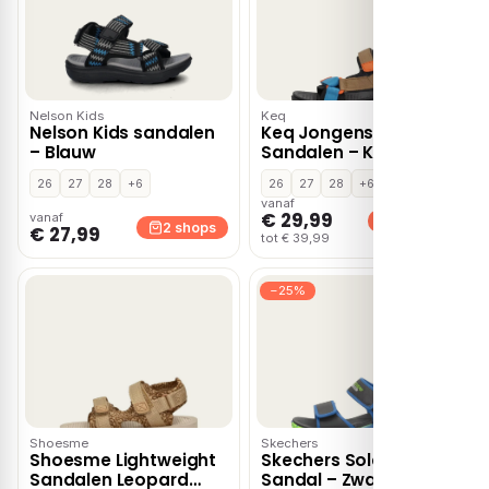
Nelson Kids
Keq
Nelson Kids sandalen
Keq Jongens
– Blauw
Sandalen – Khaki
26
27
28
+6
26
27
28
+6
vanaf
€ 29,99
vanaf
2 shops
2 shops
€ 27,99
tot € 39,99
−25%
Shoesme
Skechers
Shoesme Lightweight
Skechers Sola Glow
Sandalen Leopard
Sandal – Zwart