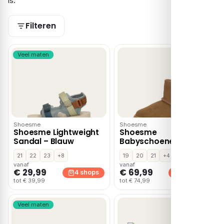
is.
Filteren
Veel maten
Shoesme
Shoesme
Shoesme Lightweight
Shoesme
Sandal – Blauw
Babyschoenen
cognac Suede
21
22
23
+8
19
20
21
+4
vanaf
vanaf
€ 29,99
€ 69,99
4 shops
4 shops
tot € 39,99
tot € 74,99
Veel maten