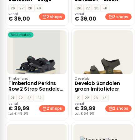
26
27
28
+8
26
27
28
+8
vanaf
vanaf
2 shops
2 shops
€ 39,00
€ 39,00
Veel maten
Timberland
Develab
Timberland Perkins
Develab Sandalen
Row 2 Strap Sandalen
groen Imitatieleer
blauw
21
22
23
+14
21
22
23
+3
vanaf
vanaf
€ 39,99
€ 39,99
2 shops
2 shops
tot € 49,99
tot € 54,99