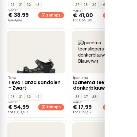
28
31
32
+3
27
28
29
+6
vanaf
vanaf
€ 38,99
€ 41,00
3 shops
3 shops
€ 59,99
tot € 59,99
Teva
Ipanema
Teva Tanza sandalen
Ipanema teenslippers
– Zwart
donkerblauw –
Blauw/wit
28
31
32
+4
35
37
38
vanaf
vanaf
€ 54,99
€ 17,99
3 shops
2 shops
tot € 69,99
tot € 23,97