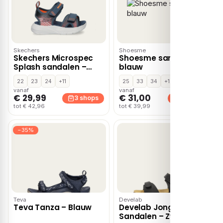
Skechers
Shoesme
Skechers Microspec
Shoesme sandalen
Splash sandalen –
blauw
Blauw
22
23
24
+11
25
33
34
+1
vanaf
vanaf
€ 29,99
€ 31,00
3 shops
3 shops
tot € 42,96
tot € 39,99
−35%
Teva
Develab
Teva Tanza – Blauw
Develab Jongens
Sandalen – Zwart