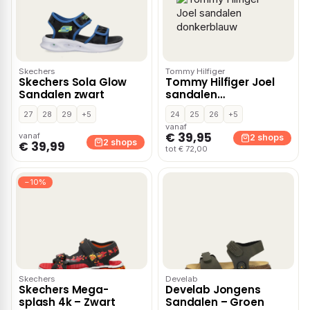
Skechers
Tommy Hilfiger
Skechers Sola Glow
Tommy Hilfiger Joel
Sandalen zwart
sandalen
donkerblauw
27
28
29
+5
24
25
26
+5
vanaf
€ 39,95
vanaf
2 shops
2 shops
€ 39,99
tot € 72,00
−10%
Skechers
Develab
Skechers Mega-
Develab Jongens
splash 4k – Zwart
Sandalen – Groen