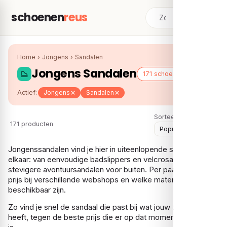
schoenen
reus
Home
›
Jongens
›
Sandalen
Jongens Sandalen
171 schoenen
Actief:
Jongens
Sandalen
Sorteer:
171 producten
Jongenssandalen vind je hier in uiteenlopende stijlen naast
elkaar: van eenvoudige badslippers en velcrosandalen tot
stevigere avontuursandalen voor buiten. Per paar zie je de
prijs bij verschillende webshops en welke maten er nog
beschikbaar zijn.
Zo vind je snel de sandaal die past bij wat jouw zoon nodig
heeft, tegen de beste prijs die er op dat moment te vinden