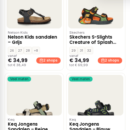
Nelson Kids
Skechers
Nelson Kids sandalen
Skechers S-Slights
– Grijs
Creature of Splash
sandalen – Zwart
26
27
28
+8
29
31
32
vanaf
vanaf
€ 34,99
€ 34,99
2 shops
2 shops
tot € 38,49
tot € 69,99
Veel maten
Veel maten
Keq
Keq
Keq Jongens
Keq Jongens
Sandalen – Beige
Sandalen – Blauw