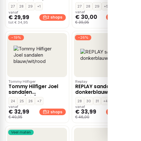
bruin – Beige
27
28
29
+1
27
28
29
+5
vanaf
vanaf
€ 30,00
€ 29,99
2 shops
2 shops
€ 39,95
tot € 34,95
−19%
−26%
Tommy Hilfiger
Replay
Tommy Hilfiger Joel
REPLAY sandalen
sandalen
donkerblauw/oranje
blauw/wit/rood
24
25
26
+7
28
30
31
+4
vanaf
vanaf
€ 32,99
€ 33,99
2 shops
2 shops
€ 40,95
€ 46,00
Veel maten