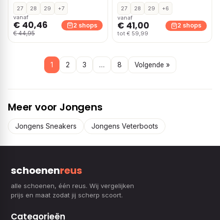
27
28
29
+7
27
28
29
+6
vanaf
vanaf
€ 40,46
€ 41,00
2 shops
2 shops
€ 44,95
tot € 59,99
1
2
3
…
8
Volgende »
Meer voor Jongens
Jongens Sneakers
Jongens Veterboots
schoenen
reus
alle schoenen, één reus. Wij vergelijken
prijs en maat zodat jij scherp scoort.
Categorieën