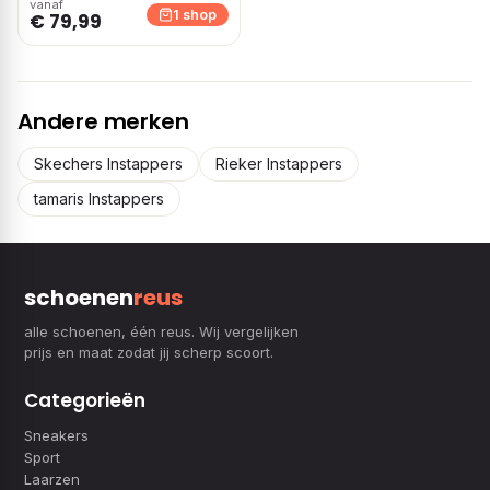
vanaf
1 shop
€ 79,99
Andere merken
Skechers Instappers
Rieker Instappers
tamaris Instappers
schoenen
reus
alle schoenen, één reus. Wij vergelijken
prijs en maat zodat jij scherp scoort.
Categorieën
Sneakers
Sport
Laarzen