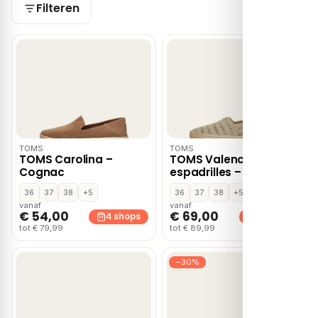
Filteren
TOMS
TOMS
TOMS Carolina –
TOMS Valencia
Cognac
espadrilles – Goud
36
37
38
+5
36
37
38
+5
vanaf
vanaf
€ 54,00
€ 69,00
4 shops
4 shops
tot € 79,99
tot € 89,99
−30%