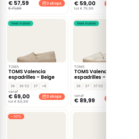
€ 57,59
€ 59,00
3 shops
3 shops
€ 71,99
tot € 79,99
Veel maten
Veel maten
TOMS
TOMS
TOMS Valencia
TOMS Valencia
espadrilles – Beige
espadrilles – Wit
36
36 1/2
37
+8
36
37
37 1/2
+7
vanaf
€ 69,00
vanaf
3 shops
3 shops
€ 89,99
tot € 89,99
−30%