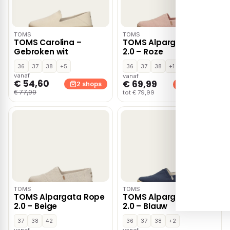
TOMS
TOMS
TOMS Carolina –
TOMS Alpargata Rope
Gebroken wit
2.0 – Roze
36
37
38
+5
36
37
38
+1
vanaf
vanaf
€ 54,60
€ 69,99
2 shops
2 shops
€ 77,99
tot € 79,99
TOMS
TOMS
TOMS Alpargata Rope
TOMS Alpargata Rope
2.0 – Beige
2.0 – Blauw
37
38
42
36
37
38
+2
vanaf
vanaf