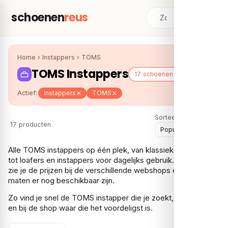
schoenen
reus
Home
›
Instappers
›
TOMS
TOMS Instappers
17 schoenen
Actief:
Instappers
TOMS
Sorteer:
17 producten
Alle TOMS instappers op één plek, van klassieke espadrilles
tot loafers en instappers voor dagelijks gebruik. Per model
zie je de prijzen bij de verschillende webshops en welke
maten er nog beschikbaar zijn.
Zo vind je snel de TOMS instapper die je zoekt, in jouw maat
en bij de shop waar die het voordeligst is.