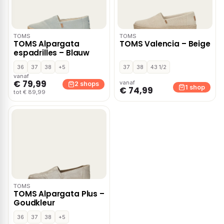
TOMS
TOMS
TOMS Alpargata
TOMS Valencia – Beige
espadrilles – Blauw
36
37
38
+5
37
38
43 1/2
vanaf
€ 79,99
vanaf
2 shops
1 shop
€ 74,99
tot € 89,99
TOMS
TOMS Alpargata Plus –
Goudkleur
36
37
38
+5