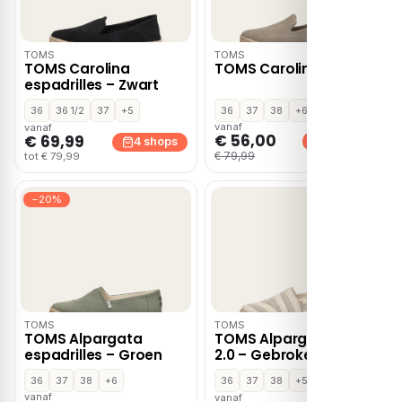
TOMS
TOMS
TOMS Carolina
TOMS Carolina – Beige
espadrilles – Zwart
36
36 1/2
37
+5
36
37
38
+6
vanaf
vanaf
€ 56,00
€ 69,99
3 shops
4 shops
€ 79,99
tot € 79,99
−20%
TOMS
TOMS
TOMS Alpargata
TOMS Alpargata Rope
espadrilles – Groen
2.0 – Gebroken wit
36
37
38
+6
36
37
38
+5
vanaf
vanaf