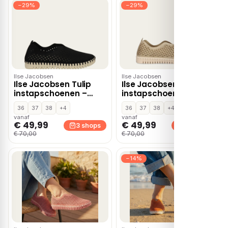
−29%
−29%
Ilse Jacobsen
Ilse Jacobsen
Ilse Jacobsen Tulip
Ilse Jacobsen Tulip
instapschoenen –
instapschoenen –
Zwart
Goud
36
37
38
+4
36
37
38
+4
vanaf
vanaf
€ 49,99
€ 49,99
3 shops
2 shops
€ 70,00
€ 70,00
−14%