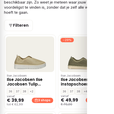
beschikbaar zijn. Zo weet je meteen waar jouw maat het
voordeligst te vinden is, zonder dat je zelf alle winkels af
hoeft te gaan.
Filteren
−29%
Ilse Jacobsen
Ilse Jacobsen
Ilse Jacobsen Ilse
Ilse Jacobsen Tulip
Jacobsen Tulip
instapschoenen –
Instappers goud
Groen
36
37
38
+2
36
37
38
+4
Textiel
vanaf
vanaf
€ 49,99
€ 39,99
3 shops
3 shops
€ 70,00
tot € 62,99