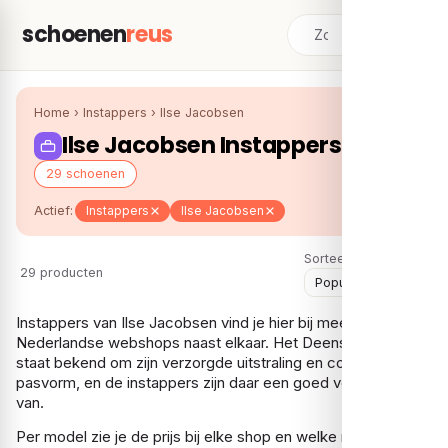
schoenen
reus
Home
›
Instappers
›
Ilse Jacobsen
Ilse Jacobsen Instappers
29 schoenen
Actief:
Instappers
Ilse Jacobsen
Sorteer:
29 producten
Instappers van Ilse Jacobsen vind je hier bij meerdere
Nederlandse webshops naast elkaar. Het Deense merk
staat bekend om zijn verzorgde uitstraling en comfortabele
pasvorm, en de instappers zijn daar een goed voorbeeld
van.
Per model zie je de prijs bij elke shop en welke maten er nog