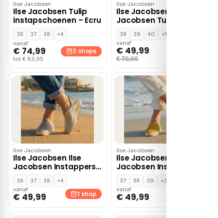
Ilse Jacobsen
Ilse Jacobsen
Ilse Jacobsen Tulip
Ilse Jacobsen Ilse
instapschoenen – Ecru
Jacobsen Tulip
Instappers blauw
36
37
38
+4
38
39
40
+1
Textiel
vanaf
vanaf
€ 49,99
€ 74,99
1 shop
2 shops
€ 70,00
tot € 83,95
Ilse Jacobsen
Ilse Jacobsen
Ilse Jacobsen Ilse
Ilse Jacobsen Ilse
Jacobsen Instappers
Jacobsen Instappers
champagne Textiel –
geel Textiel
36
37
38
+4
37
38
39
+3
Goud
vanaf
vanaf
1 shop
1 shop
€ 49,99
€ 49,99