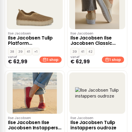
Ilse Jacobsen
Ilse Jacobsen
Ilse Jacobsen Tulip
Ilse Jacobsen Ilse
Platform
Jacobsen Classic
instapschoenen –
Instappers beige
38
39
41
+1
39
41
42
Cognac
vanaf
vanaf
1 shop
1 shop
€ 62,99
€ 62,99
Ilse Jacobsen
Ilse Jacobsen
Ilse Jacobsen Ilse
Ilse Jacobsen Tulip
Jacobsen Instappers
instappers oudroze