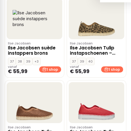
Ilse Jacobsen
Ilse Jacobsen
Ilse Jacobsen suède
Ilse Jacobsen Tulip
instappers brons
instapschoenen –
Beige
37
38
39
+3
37
39
40
vanaf
vanaf
1 shop
1 shop
€ 55,99
€ 55,99
Ilse Jacobsen
Ilse Jacobsen