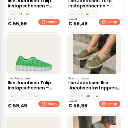
Ilse Jacobsen Tulip
Ilse Jacobsen Tulip
instapschoenen –
instapschoenen –
Brons
Roze
38
39
41
36
37
41
+1
vanaf
vanaf
1 shop
1 shop
€ 55,99
€ 59,49
Ilse Jacobsen
Ilse Jacobsen
Ilse Jacobsen Tulip
Ilse Jacobsen Ilse
instapschoenen –
Jacobsen Instappers
Groen
groen Textiel
37
38
39
+2
36
37
38
+4
vanaf
vanaf
1 shop
1 shop
€ 59,49
€ 59,99