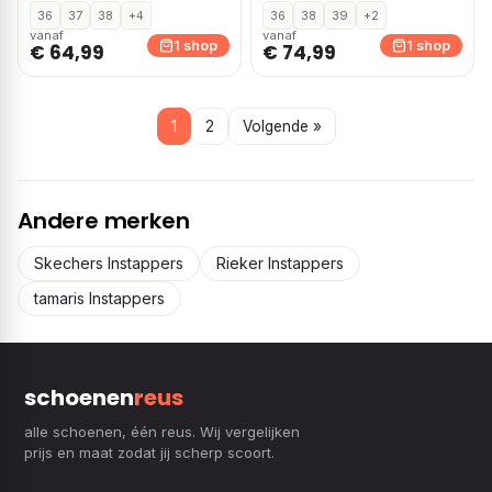
rood
36
37
38
+4
36
38
39
+2
vanaf
vanaf
1 shop
1 shop
€ 64,99
€ 74,99
1
2
Volgende »
Andere merken
Skechers Instappers
Rieker Instappers
tamaris Instappers
schoenen
reus
alle schoenen, één reus. Wij vergelijken
prijs en maat zodat jij scherp scoort.