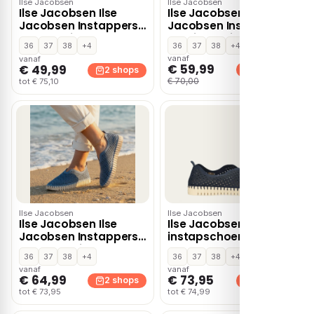
Ilse Jacobsen
Ilse Jacobsen
Ilse Jacobsen Ilse
Ilse Jacobsen Ilse
Jacobsen Instappers
Jacobsen Instappers
roze Textiel – Rood
oranje Textiel
36
37
38
+4
36
37
38
+4
vanaf
vanaf
€ 59,99
€ 49,99
2 shops
2 shops
€ 70,00
tot € 75,10
Ilse Jacobsen
Ilse Jacobsen
Ilse Jacobsen Ilse
Ilse Jacobsen Tulip
Jacobsen Instappers
instapschoenen –
blauw Textiel
Blauw
36
37
38
+4
36
37
38
+4
vanaf
vanaf
€ 64,99
€ 73,95
2 shops
2 shops
tot € 73,95
tot € 74,99