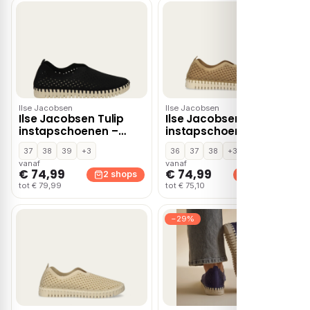
Ilse Jacobsen
Ilse Jacobsen
Ilse Jacobsen Tulip
Ilse Jacobsen Tulip
instapschoenen –
instapschoenen –
Zwart
Cognac
37
38
39
+3
36
37
38
+3
vanaf
vanaf
€ 74,99
€ 74,99
2 shops
2 shops
tot € 79,99
tot € 75,10
−29%