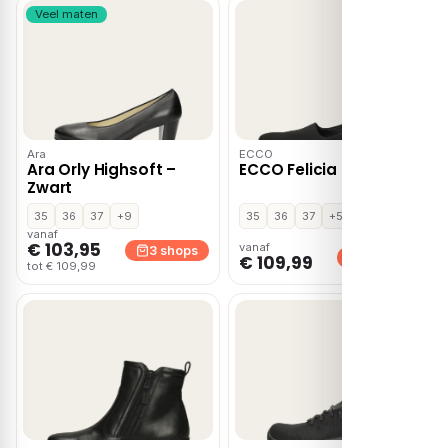
Veel maten
Ara
ECCO
Ara Orly Highsoft –
ECCO Felicia – Zwart
Zwart
35
36
37
+9
35
36
37
+5
vanaf
€ 103,95
vanaf
3 shops
3 shops
€ 109,99
tot € 109,99