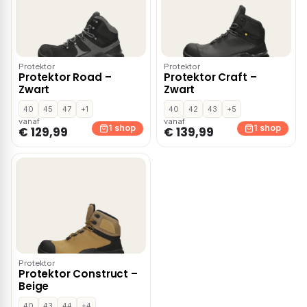
Protektor
Protektor
Protektor Road –
Protektor Craft –
Zwart
Zwart
40
45
47
+1
40
42
43
+5
vanaf
vanaf
1 shop
1 shop
€ 129,99
€ 139,99
Protektor
Protektor Construct –
Beige
40
43
44
+4