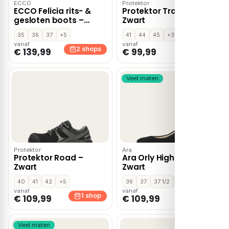
ECCO
Protektor
ECCO Felicia rits- &
Protektor Trax Light –
gesloten boots –
Zwart
Zwart
35
36
37
+5
41
44
45
+3
vanaf
vanaf
2 shops
1 shop
€ 139,99
€ 99,99
Veel maten
Protektor
Ara
Protektor Road –
Ara Orly Highsoft –
Zwart
Zwart
40
41
42
+5
36
37
37 1/2
+7
vanaf
vanaf
1 shop
1 shop
€ 109,99
€ 109,99
Veel maten