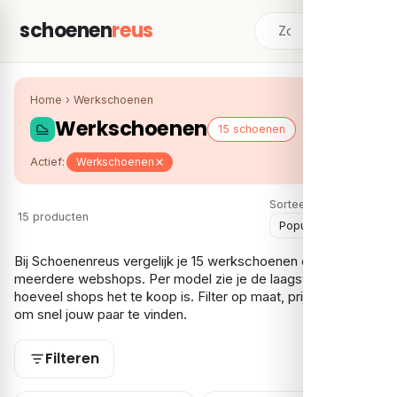
schoenen
reus
Home
›
Werkschoenen
Werkschoenen
15 schoenen
Actief:
Werkschoenen
Sorteer:
15 producten
Bij Schoenenreus vergelijk je 15 werkschoenen over
meerdere webshops. Per model zie je de laagste prijs en bij
hoeveel shops het te koop is. Filter op maat, prijs en gender
om snel jouw paar te vinden.
Filteren