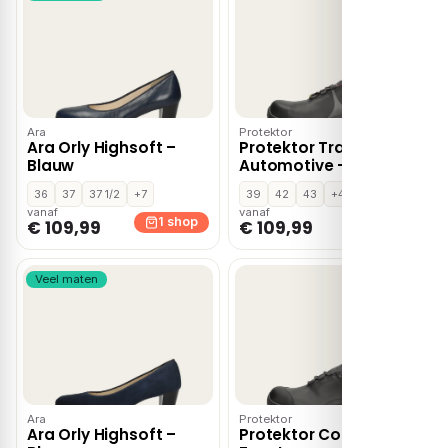
Ara
Protektor
Ara Orly Highsoft –
Protektor Trax
Blauw
Automotive – Zwart
36
37
37 1/2
+7
39
42
43
+4
vanaf
vanaf
1 shop
1 shop
€ 109,99
€ 109,99
Veel maten
Ara
Protektor
Ara Orly Highsoft –
Protektor Construct –