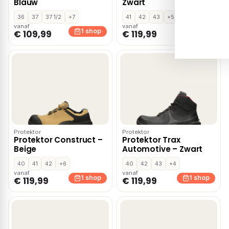
Blauw
Zwart
36
37
37 1/2
+7
41
42
43
+5
vanaf
vanaf
1 shop
1 shop
€ 109,99
€ 119,99
Protektor
Protektor
Protektor Construct –
Protektor Trax
Beige
Automotive – Zwart
40
41
42
+6
40
42
43
+4
vanaf
vanaf
1 shop
1 shop
€ 119,99
€ 119,99