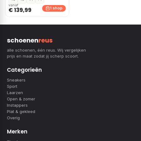
vanaf
1 shop
€ 139,99
schoenen
reus
alle schoenen, één reus. Wij vergelijken
prijs en maat zodat jij scherp scoort.
Categorieën
Sneakers
Sport
Laarzen
Open & zomer
Instappers
Plat & gekleed
Overig
Merken