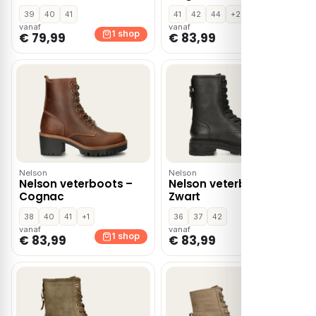
39
40
41
41
42
44
+2
vanaf
vanaf
1 shop
1 shop
€ 79,99
€ 83,99
Nelson
Nelson
Nelson veterboots –
Nelson veterboots –
Cognac
Zwart
38
40
41
+1
36
37
42
vanaf
vanaf
1 shop
1 shop
€ 83,99
€ 83,99