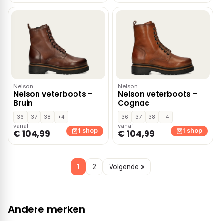
Nelson
Nelson
Nelson veterboots –
Nelson veterboots –
Bruin
Cognac
36
37
38
+4
36
37
38
+4
vanaf
vanaf
1 shop
1 shop
€ 104,99
€ 104,99
1
2
Volgende »
Andere merken