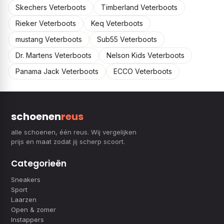
Skechers Veterboots
Timberland Veterboots
Rieker Veterboots
Keq Veterboots
mustang Veterboots
Sub55 Veterboots
Dr. Martens Veterboots
Nelson Kids Veterboots
Panama Jack Veterboots
ECCO Veterboots
schoenen
reus
alle schoenen, één reus. Wij vergelijken
prijs en maat zodat jij scherp scoort.
Categorieën
Sneakers
Sport
Laarzen
Open & zomer
Instappers