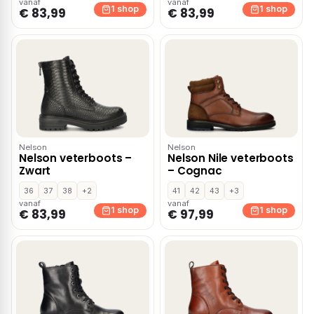
vanaf
vanaf
1 shop
1 shop
€ 83,99
€ 83,99
Nelson
Nelson
Nelson veterboots –
Nelson Nile veterboots
Zwart
– Cognac
36
37
38
+2
41
42
43
+3
vanaf
vanaf
1 shop
1 shop
€ 83,99
€ 97,99