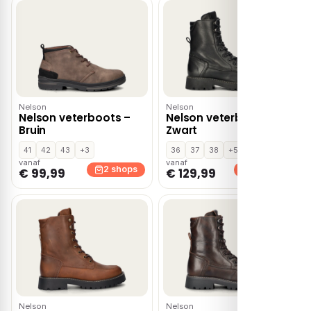
Nelson
Nelson
Nelson veterboots –
Nelson veterboots –
Bruin
Zwart
41
42
43
+3
36
37
38
+5
vanaf
vanaf
2 shops
2 shops
€ 99,99
€ 129,99
Nelson
Nelson