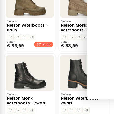
Nelson
Nelson
Nelson veterboots –
Nelson Monk
Bruin
veterboots – Bruin
37
38
39
+2
36
37
38
+3
vanaf
vanaf
1 shop
1 shop
€ 83,99
€ 83,99
Nelson
Nelson
Nelson Monk
Nelson veterboots –
veterboots – Zwart
Zwart
36
37
38
+4
36
38
39
+3