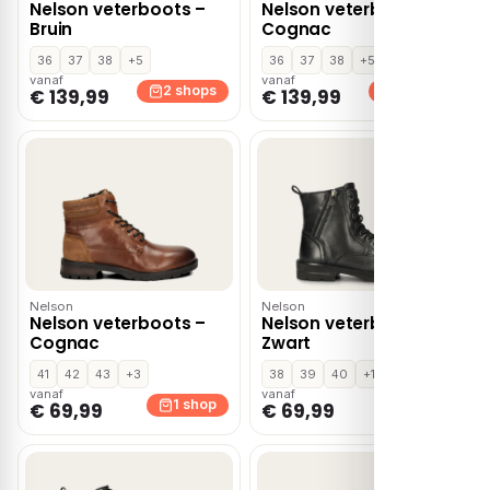
Nelson veterboots –
Nelson veterboots –
Bruin
Cognac
36
37
38
+5
36
37
38
+5
vanaf
vanaf
2 shops
2 shops
€ 139,99
€ 139,99
Nelson
Nelson
Nelson veterboots –
Nelson veterboots –
Cognac
Zwart
41
42
43
+3
38
39
40
+1
vanaf
vanaf
1 shop
1 shop
€ 69,99
€ 69,99