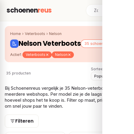
schoenen
reus
Home
›
Veterboots
›
Nelson
Nelson Veterboots
35 schoenen
Actief:
Veterboots
Nelson
Sorteer:
35 producten
Bij Schoenenreus vergelijk je 35 Nelson-veterboots over
meerdere webshops. Per model zie je de laagste prijs en bij
hoeveel shops het te koop is. Filter op maat, prijs en gender
om snel jouw paar te vinden.
Filteren