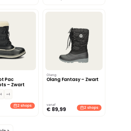
Olang
ot Pac
Olang Fantasy – Zwart
ts – Zwart
4
+4
vanaf
2 shops
2 shops
€ 89,99
nde »