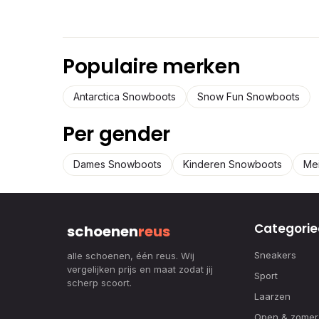
Populaire merken
Antarctica Snowboots
Snow Fun Snowboots
Per gender
Dames Snowboots
Kinderen Snowboots
Me
Categorie
schoenen
reus
Sneakers
alle schoenen, één reus. Wij
vergelijken prijs en maat zodat jij
Sport
scherp scoort.
Laarzen
Open & zomer