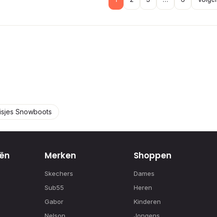
isjes Snowboots
ën
Merken
Shoppen
Skechers
Dames
Sub55
Heren
Gabor
Kinderen
Nelson
Jongens