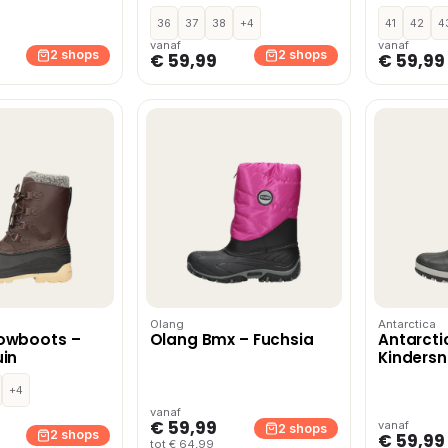
36
37
38
+4
41
42
4
vanaf
vanaf
2 shops
2 shops
€ 59,99
€ 59,99
Olang
Antarctica
owboots –
Olang Bmx – Fuchsia
Antarcti
in
Kinders
Donkergr
+4
vanaf
€ 59,99
vanaf
2 shops
2 shops
€ 59,99
tot € 64,99