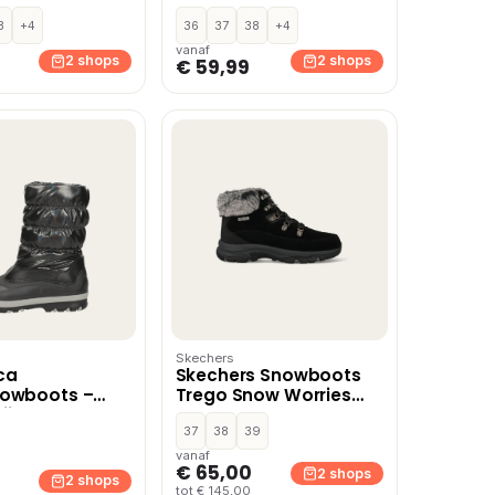
3
+4
36
37
38
+4
vanaf
2 shops
2 shops
€ 59,99
Skechers
ca
Skechers Snowboots
nowboots –
Trego Snow Worries
ijs
Zwart
37
38
39
vanaf
€ 65,00
2 shops
2 shops
tot € 145,00