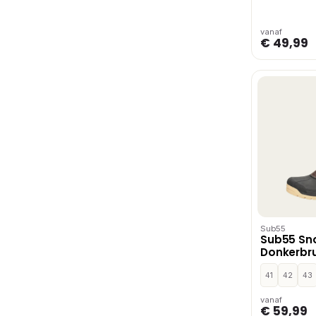
vanaf
€ 49,99
Sub55
Sub55 Sn
Donkerbru
41
42
43
vanaf
€ 59,99