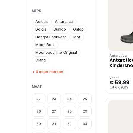
MERK
Adidas
Antarctica
Dolcis
Dunlop
Galop
Hengst Footwear
Igor
Moon Boot
Moonboot The Original
Antarctica
Antarctic
Olang
Kindersn
Zwart
+ 6 meer merken
vanaf
€ 59,99
MAAT
tot € 69,99
22
23
24
25
26
27
28
29
30
31
32
33