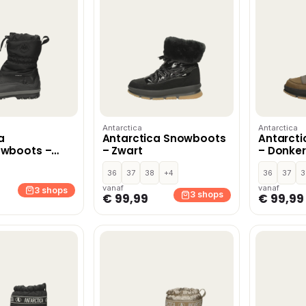
Antarctica
Antarctica
a
Antarctica Snowboots
Antarct
owboots –
– Zwart
– Donker
36
37
38
+4
36
37
3
vanaf
vanaf
3 shops
3 shops
€ 99,99
€ 99,99