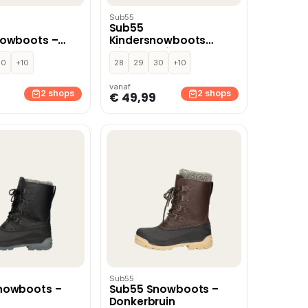
Sub55
Sub55
nowboots –
Kindersnowboots
Middel Bruin –
30
+10
Middelbruin
28
29
30
+10
vanaf
2 shops
2 shops
€ 49,99
Sub55
nowboots –
Sub55 Snowboots –
Donkerbruin