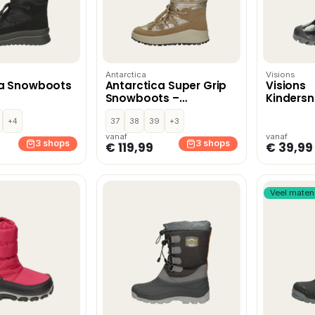
Antarctica
Visions
ca Snowboots
Antarctica Super Grip
Visions
Snowboots –
Kinders
Goudkleur
Zwart
+4
37
38
39
+3
vanaf
vanaf
3 shops
3 shops
€ 119,99
€ 39,99
Veel maten