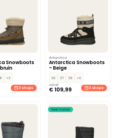
Antarctica
ica Snowboots
Antarctica Snowboots
bruin
– Beige
8
+3
36
37
38
+4
vanaf
3 shops
3 shops
€ 109,99
Veel maten