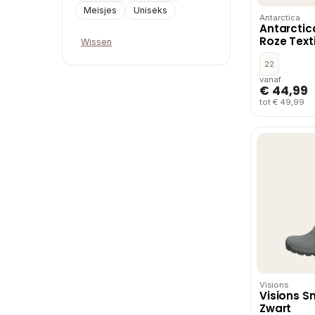
Meisjes
Uniseks
Antarctica
Antarcti
Roze Texti
Wissen
22
vanaf
€ 44,99
tot € 49,99
Visions
Visions S
Zwart