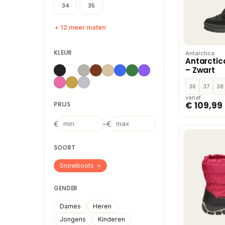
34
35
+ 12 meer maten
KLEUR
Antarctica
Antarcti
– Zwart
36
37
38
vanaf
€ 109,99
PRIJS
–
€
€
SOORT
Snowboots
×
GENDER
Dames
Heren
Jongens
Kinderen