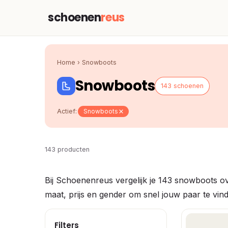
schoenen
reus
Home
›
Snowboots
Snowboots
143 schoenen
Actief:
Snowboots
143 producten
Bij Schoenenreus vergelijk je 143 snowboots ove
maat, prijs en gender om snel jouw paar te vin
Filters