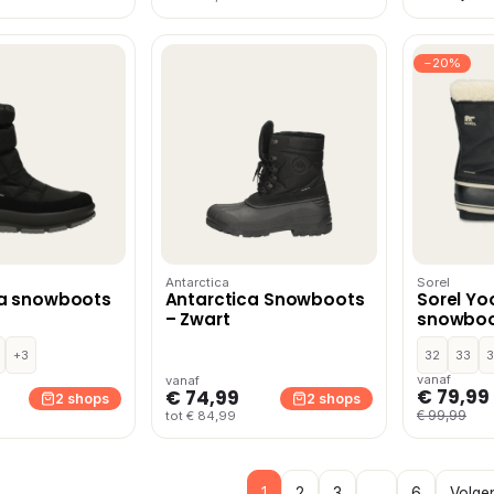
−20%
Antarctica
Sorel
ca snowboots
Antarctica Snowboots
Sorel Yo
– Zwart
snowboo
+3
32
33
3
vanaf
vanaf
€ 79,99
€ 74,99
2 shops
2 shops
€ 99,99
tot € 84,99
1
2
3
…
6
Volge