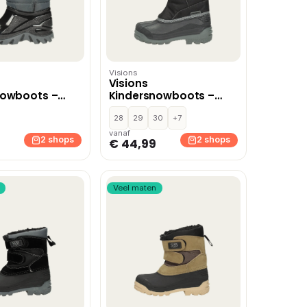
Visions
Visions
nowboots –
Kindersnowboots –
Zwart
28
29
30
+7
vanaf
2 shops
2 shops
€ 44,99
Veel maten