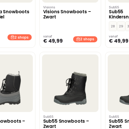
Visions
Sub55
ca Snowboots
Visions Snowboots –
Sub55
el
Zwart
Kinders
Zwart
28
29
vanaf
vanaf
2 shops
2 shops
€ 49,99
€ 49,99
Sub55
Sub55
nowboots –
Sub55 Snowboots –
Sub55 S
Zwart
Zwart