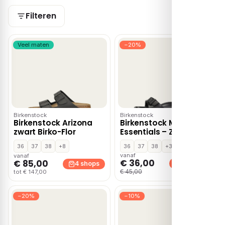
Filteren
Veel maten
−20%
Birkenstock
Birkenstock
Birkenstock Arizona
Birkenstock Madrid
zwart Birko-Flor
Essentials – Zwart
36
37
38
+8
36
37
38
+3
vanaf
vanaf
€ 36,00
€ 85,00
3 shops
4 shops
€ 45,00
tot € 147,00
−20%
−10%