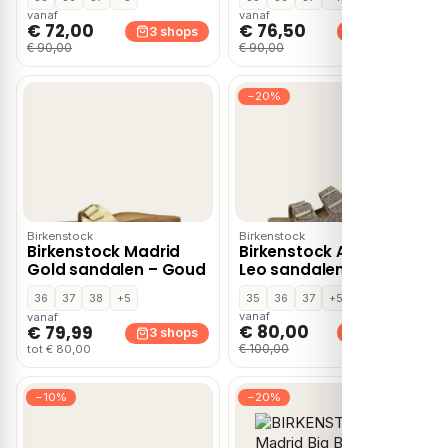
vanaf
vanaf
€ 72,00
€ 76,50
3 shops
3 shops
€ 90,00
€ 90,00
−20%
Birkenstock
Birkenstock
Birkenstock Madrid
Birkenstock Arizona
Gold sandalen – Goud
Leo sandalen – Bruin
36
37
38
+5
35
36
37
+5
vanaf
vanaf
€ 80,00
€ 79,99
3 shops
3 shops
€ 100,00
tot € 80,00
−10%
−20%