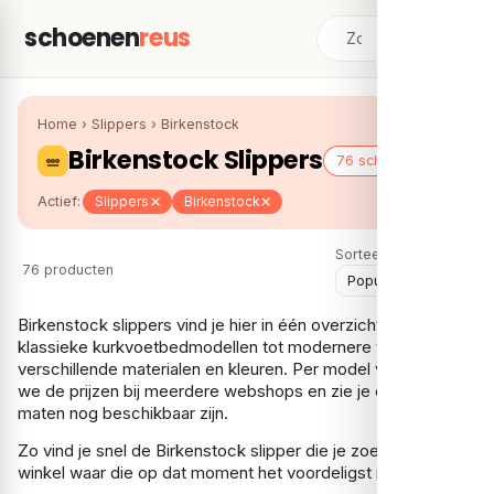
schoenen
reus
Home
›
Slippers
›
Birkenstock
Birkenstock Slippers
76 schoenen
Actief:
Slippers
Birkenstock
Sorteer:
76 producten
Birkenstock slippers vind je hier in één overzicht, van
klassieke kurkvoetbedmodellen tot modernere varianten in
verschillende materialen en kleuren. Per model vergelijken
we de prijzen bij meerdere webshops en zie je direct welke
maten nog beschikbaar zijn.
Zo vind je snel de Birkenstock slipper die je zoekt, bij de
winkel waar die op dat moment het voordeligst is.