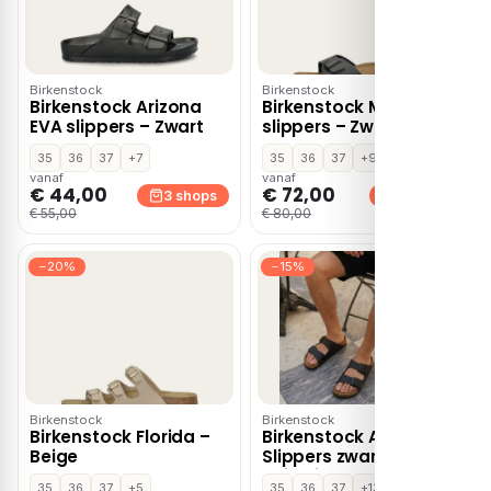
Birkenstock
Birkenstock
Birkenstock Arizona
Birkenstock Madrid
EVA slippers – Zwart
slippers – Zwart
35
36
37
+7
35
36
37
+9
vanaf
vanaf
€ 44,00
€ 72,00
3 shops
3 shops
€ 55,00
€ 80,00
−20%
−15%
Birkenstock
Birkenstock
Birkenstock Florida –
Birkenstock Arizona
Beige
Slippers zwart
Imitatieleer
35
36
37
+5
35
36
37
+13