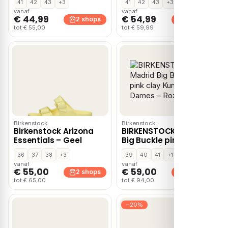
41
42
43
+3
41
42
43
+3
vanaf
vanaf
€ 44,99
€ 54,99
2 shops
2 shops
tot € 55,00
tot € 59,99
Birkenstock
Birkenstock
Birkenstock Arizona
BIRKENSTOCK Madrid
Essentials – Geel
Big Buckle pink clay
Kunststof Dames –
36
37
38
+3
39
40
41
+1
Roze
vanaf
vanaf
€ 55,00
€ 59,00
2 shops
2 shops
tot € 65,00
tot € 94,00
−20%