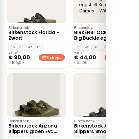
Birkenstock
Birkenstock
Birkenstock Florida –
BIRKENSTOCK Madrid
Zwart
Big Buckle eggshell
Kunststof Dames –
35
36
37
+5
35
36
37
+5
Wit
vanaf
vanaf
€ 90,00
€ 44,00
3 shops
2 shops
€ 100,00
€ 55,00
Birkenstock
Birkenstock
Birkenstock Arizona
Birkenstock Arizona
Slippers groen Eva
Slippers Smal Zwart
Small
Rubber