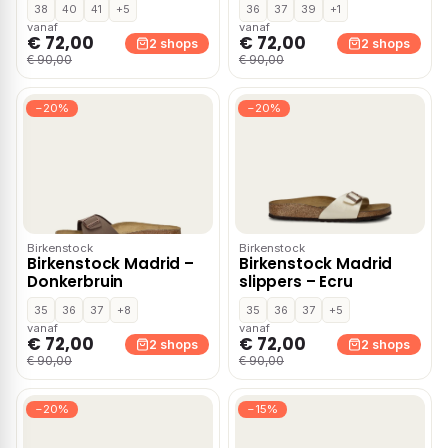
38
40
41
+5
36
37
39
+1
vanaf
vanaf
€ 72,00
€ 72,00
2 shops
2 shops
€ 90,00
€ 90,00
−20%
−20%
Birkenstock
Birkenstock
Birkenstock Madrid –
Birkenstock Madrid
Donkerbruin
slippers – Ecru
35
36
37
+8
35
36
37
+5
vanaf
vanaf
€ 72,00
€ 72,00
2 shops
2 shops
€ 90,00
€ 90,00
−20%
−15%