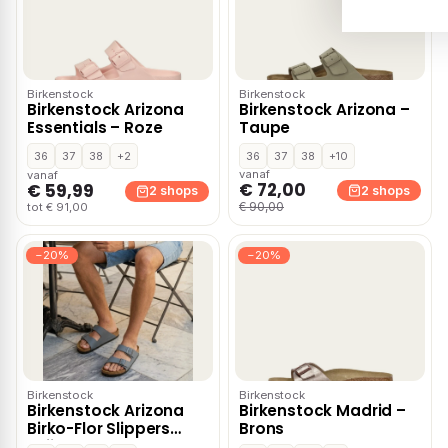
Birkenstock
Birkenstock
Birkenstock Arizona
Birkenstock Arizona –
Essentials – Roze
Taupe
36
37
38
+2
36
37
38
+10
vanaf
vanaf
€ 72,00
€ 59,99
2 shops
2 shops
€ 90,00
tot € 91,00
−20%
−20%
Birkenstock
Birkenstock
Birkenstock Arizona
Birkenstock Madrid –
Birko-Flor Slippers
Brons
Grijs Smal