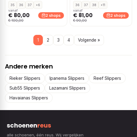
35
36
37
+6
36
37
38
+11
vanaf
vanaf
€ 80,00
€ 81,00
2 shops
2 shops
€ 100,00
€ 90,00
1
2
3
4
Volgende »
Andere merken
Rieker Slippers
Ipanema Slippers
Reef Slippers
Sub55 Slippers
Lazamani Slippers
Havaianas Slippers
schoenen
reus
alle schoenen, één reus. Wij vergelijken