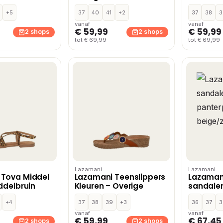
+5
37
40
41
+2
37
38
3
vanaf
vanaf
€ 59,99
€ 59,99
2 shops
2 shops
tot € 69,99
tot € 69,99
Lazamani
Lazamani
 Tova Middel
Lazamani Teenslippers
Lazaman
iddelbruin
Kleuren – Overige
sandale
panterpr
+4
37
38
39
+3
beige/z
36
37
3
vanaf
vanaf
€ 59,99
€ 67,45
2 shops
2 shops