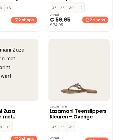
kraaltjes
9
+5
cognac/pastel
37
38
39
+2
vanaf
€ 59,95
2 shops
2 shops
€ 74,95
Lazamani
i Zuza
Lazamani Teenslippers
n met
Kleuren – Overige
int
wart
8
+3
37
38
39
vanaf
2 shops