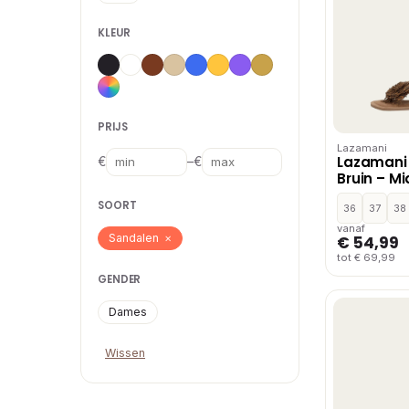
KLEUR
PRIJS
Lazamani
Lazamani
–
€
€
Bruin – M
SOORT
36
37
38
vanaf
Sandalen
×
€ 54,99
tot € 69,99
GENDER
Dames
Wissen