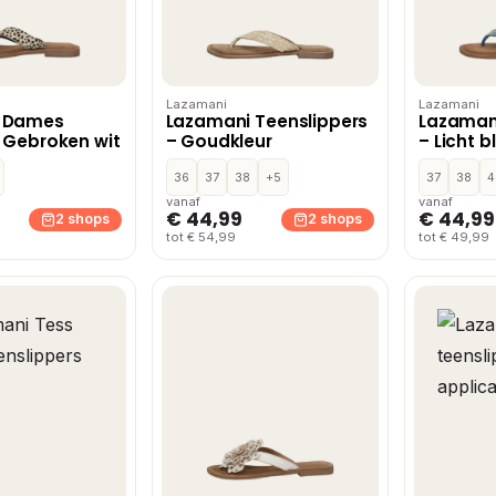
Lazamani
Lazamani
 Dames
Lazamani Teenslippers
Lazamani
– Gebroken wit
– Goudkleur
– Licht 
36
37
38
+5
37
38
4
vanaf
vanaf
€ 44,99
€ 44,99
2 shops
2 shops
tot € 54,99
tot € 49,99