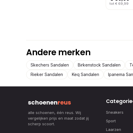
tot € 69,99
Andere merken
Skechers Sandalen
Birkenstock Sandalen
T
Rieker Sandalen
Keq Sandalen
Ipanema San
Categorie
schoenen
reus
Sneakers
alle schoenen, één reus. Wij
vergelijken prijs en maat zodat jij
Sport
scherp scoort.
Laarzen