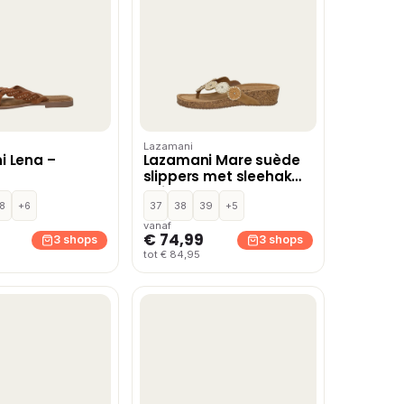
Lazamani
i Lena –
Lazamani Mare suède
slippers met sleehak
beige
8
+6
37
38
39
+5
vanaf
€ 74,99
3 shops
3 shops
tot € 84,95