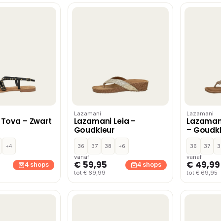
Lazamani
Lazamani
Tova – Zwart
Lazamani Leia –
Lazamani
Goudkleur
– Goudk
+4
36
37
38
+6
36
37
3
vanaf
vanaf
€ 59,95
€ 49,99
4 shops
4 shops
tot € 69,99
tot € 69,95