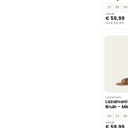
37
38
39
vanaf
€ 59,99
tot € 69,99
Lazamani
Lazamani
Bruin – M
36
37
38
vanaf
€ 59,99