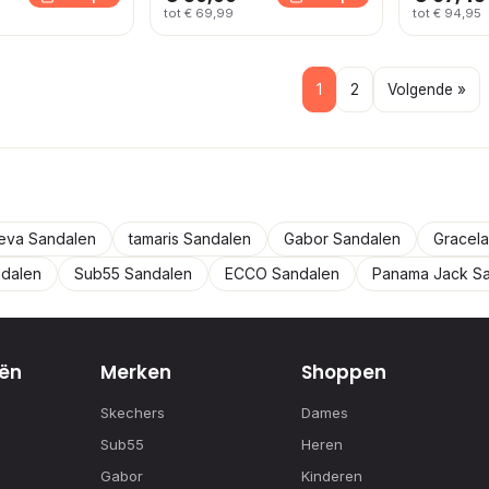
tot € 69,99
tot € 94,95
1
2
Volgende »
eva Sandalen
tamaris Sandalen
Gabor Sandalen
Gracel
dalen
Sub55 Sandalen
ECCO Sandalen
Panama Jack S
ën
Merken
Shoppen
Skechers
Dames
Sub55
Heren
Gabor
Kinderen