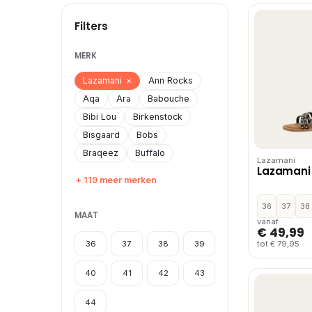
Filters
MERK
Lazamani
×
Ann Rocks
Aqa
Ara
Babouche
Bibi Lou
Birkenstock
Bisgaard
Bobs
Braqeez
Buffalo
Lazamani
Lazamani 
+ 119 meer merken
36
37
38
MAAT
vanaf
€ 49,99
36
37
38
39
tot € 79,95
40
41
42
43
44