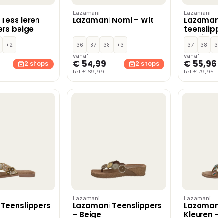
Lazamani
Lazamani
Tess leren
Lazamani Nomi – Wit
Lazamani
ers beige
teenslip
applicat
+2
36
37
38
+3
37
38
3
vanaf
vanaf
€ 54,99
€ 55,96
2 shops
2 shops
tot € 69,99
tot € 79,95
Lazamani
Lazamani
Teenslippers
Lazamani Teenslippers
Lazamani
– Beige
Kleuren 