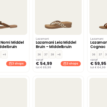
Lazamani
Lazamani
 Nomi Middel
Lazamani Leia Middel
Lazaman
iddelbruin
Bruin – Middelbruin
Cognac
+4
36
37
38
+6
36
37
3
vanaf
vanaf
€ 54,99
€ 59,95
3 shops
3 shops
tot € 69,99
tot € 64,99