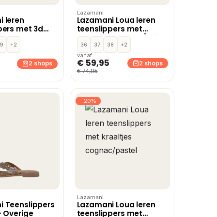
Lazamani
 leren
Lazamani Loua leren
pers met 3d
teenslippers met
ie geel
kraaltjes cognac/beige
9
+2
36
37
38
+2
vanaf
€ 59,95
2 shops
2 shops
€ 74,95
−20%
Lazamani
 Teenslippers
Lazamani Loua leren
– Overige
teenslippers met