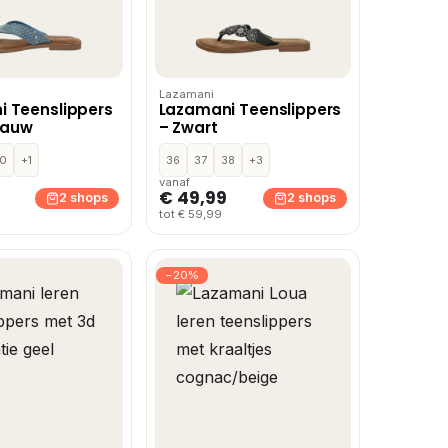
Lazamani
 Teenslippers
Lazamani Teenslippers
blauw
– Zwart
0
+1
36
37
38
+3
vanaf
€ 49,99
2 shops
2 shops
tot € 59,99
−20%