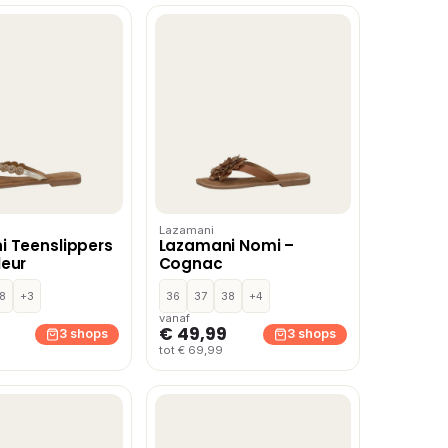
Lazamani
 Teenslippers
Lazamani Nomi –
leur
Cognac
8
+3
36
37
38
+4
vanaf
€ 49,99
3 shops
3 shops
tot € 69,99