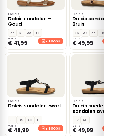
Dolcis
Dolcis
Dolcis sandalen –
Dolcis sandalen –
Goud
Bruin
36
37
38
+3
36
37
38
+5
vanaf
vanaf
2 shops
2 shops
€ 41,99
€ 49,99
Dolcis
Dolcis
Dolcis sandalen zwart
Dolcis suèdelook
sandalen zwart
38
39
40
+1
37
40
vanaf
vanaf
2 shops
2 shops
€ 49,99
€ 49,99