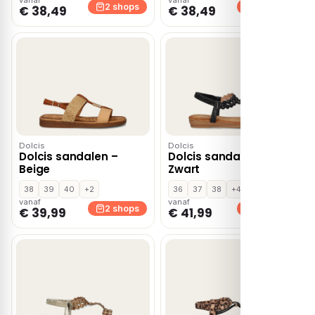
2 shops
2 shops
€ 38,49
€ 38,49
Dolcis
Dolcis
Dolcis sandalen –
Dolcis sandalen –
Beige
Zwart
38
39
40
+2
36
37
38
+4
vanaf
vanaf
2 shops
2 shops
€ 39,99
€ 41,99