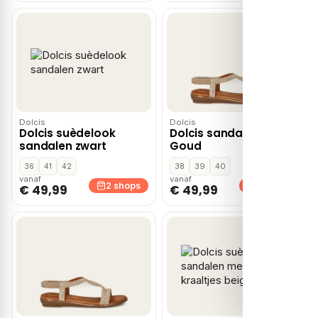
Dolcis
Dolcis
Dolcis suèdelook
Dolcis sandalen –
sandalen zwart
Goud
36
41
42
38
39
40
vanaf
vanaf
2 shops
2 shops
€ 49,99
€ 49,99