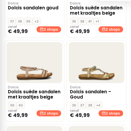
Dolcis
Dolcis
Dolcis sandalen goud
Dolcis suède sandalen
met kraaltjes beige
37
38
39
+2
36
38
41
+1
vanaf
vanaf
2 shops
2 shops
€ 49,99
€ 49,99
Dolcis
Dolcis
Dolcis suède sandalen
Dolcis sandalen –
met kraaltjes beige
Goud
39
40
36
37
38
+4
vanaf
vanaf
2 shops
2 shops
€ 49,99
€ 49,99