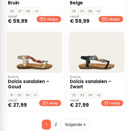
Bruin
Beige
36
37
38
+4
36
37
38
+2
vanaf
vanaf
2 shops
2 shops
€ 59,99
€ 59,99
Dolcis
Dolcis
Dolcis sandalen –
Dolcis sandalen –
Goud
Zwart
31
32
34
+1
32
33
34
+2
vanaf
vanaf
1 shop
1 shop
€ 27,99
€ 27,99
1
2
Volgende »