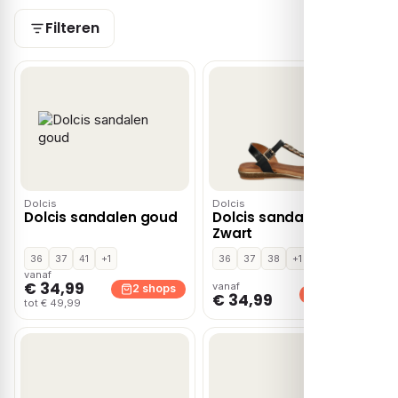
Filteren
Dolcis
Dolcis
Dolcis sandalen goud
Dolcis sandalen –
Zwart
36
37
41
+1
36
37
38
+1
vanaf
€ 34,99
vanaf
2 shops
2 shops
€ 34,99
tot € 49,99