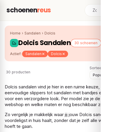
schoenen
reus
Home
›
Sandalen
›
Dolcis
Dolcis Sandalen
30 schoenen
Actief:
Sandalen
Dolcis
Sorteer:
30 producten
Dolcis sandalen vind je hier in een ruime keuze, van
eenvoudige slippers tot sandalen met bandjes en gespen
voor een verzorgdere look. Per model zie je de prijs bij elke
webshop en welke maten er nog beschikbaar zijn.
Zo vergelijk je makkelijk waar jij jouw Dolcis sandalen het
voordeligst in huis haalt, zonder dat je zelf alle winkels langs
hoeft te gaan.