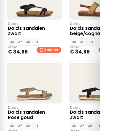
Dolcis
Dolcis
Dolcis sandalen –
Dolcis sandalen
Zwart
beige/cognac
36
37
38
+4
38
39
40
+1
vanaf
vanaf
2 shops
2 shops
€ 34,99
€ 34,99
Dolcis
Dolcis
Dolcis sandalen –
Dolcis sandalen –
Rose goud
Zwart
36
37
38
+4
36
37
38
+4
vanaf
vanaf