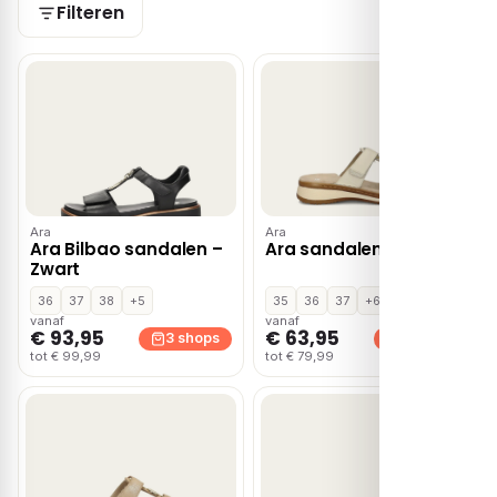
Filteren
Ara
Ara
Ara Bilbao sandalen –
Ara sandalen – Wit
Zwart
36
37
38
+5
35
36
37
+6
vanaf
vanaf
€ 93,95
€ 63,95
3 shops
2 shops
tot € 99,99
tot € 79,99