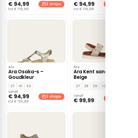
€ 94,99
€ 94,99
2 shops
2 shops
tot € 119,99
tot € 119,99
Ara
Ara
Ara Osaka-s –
Ara Kent sandalen –
Goudkleur
Beige
37
41
43
37
38
39
+3
vanaf
€ 94,99
vanaf
2 shops
2 shops
€ 99,99
tot € 119,99