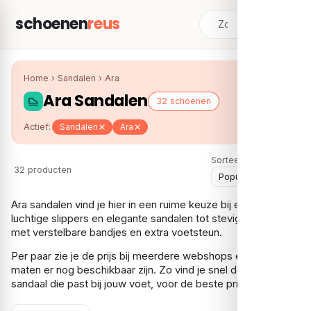
schoenen
reus
Home
›
Sandalen
›
Ara
Ara Sandalen
32 schoenen
Actief:
Sandalen
Ara
Sorteer:
32 producten
Ara sandalen vind je hier in een ruime keuze bij elkaar: van
luchtige slippers en elegante sandalen tot stevige modellen
met verstelbare bandjes en extra voetsteun.
Per paar zie je de prijs bij meerdere webshops en welke
maten er nog beschikbaar zijn. Zo vind je snel de Ara
sandaal die past bij jouw voet, voor de beste prijs.