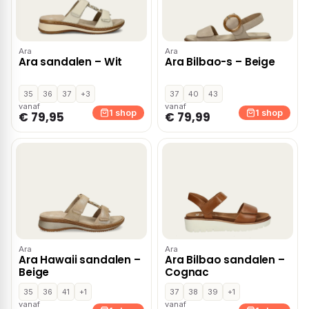
Ara
Ara
Ara sandalen – Wit
Ara Bilbao-s – Beige
35
36
37
+3
37
40
43
vanaf
vanaf
1 shop
1 shop
€ 79,95
€ 79,99
Ara
Ara
Ara Hawaii sandalen –
Ara Bilbao sandalen –
Beige
Cognac
35
36
41
+1
37
38
39
+1
vanaf
vanaf