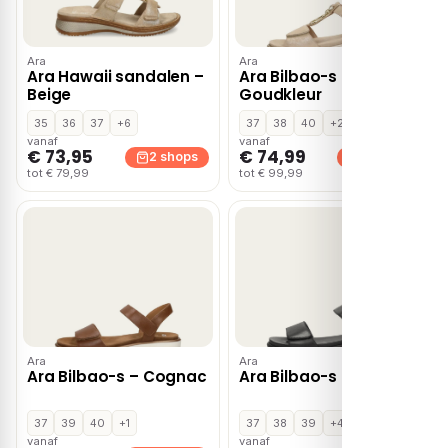
Ara
Ara
Ara Hawaii sandalen –
Ara Bilbao-s –
Beige
Goudkleur
35
36
37
+6
37
38
40
+2
vanaf
vanaf
€ 73,95
€ 74,99
2 shops
2 shops
tot € 79,99
tot € 99,99
Ara
Ara
Ara Bilbao-s – Cognac
Ara Bilbao-s – Zwart
37
39
40
+1
37
38
39
+4
vanaf
vanaf