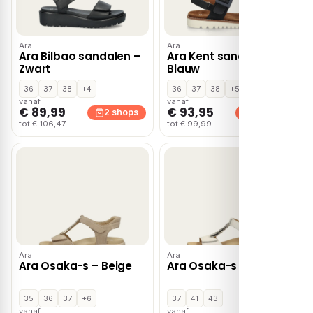
Ara
Ara
Ara Bilbao sandalen –
Ara Kent sandalen –
Zwart
Blauw
36
37
38
+4
36
37
38
+5
vanaf
vanaf
€ 89,99
€ 93,95
2 shops
2 shops
tot € 106,47
tot € 99,99
Ara
Ara
Ara Osaka-s – Beige
Ara Osaka-s – Wit
35
36
37
+6
37
41
43
vanaf
vanaf