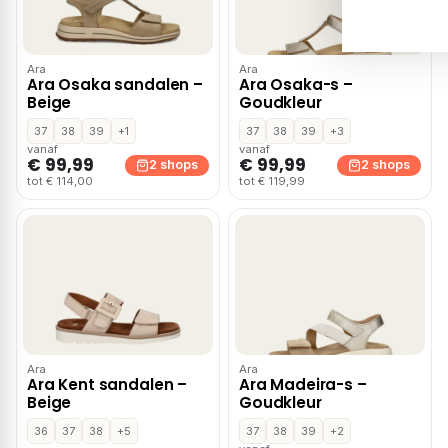
Ara
Ara
Ara Osaka sandalen –
Ara Osaka-s –
Beige
Goudkleur
37
38
39
+1
37
38
39
+3
vanaf
vanaf
€ 99,99
€ 99,99
2 shops
2 shops
tot € 114,00
tot € 119,99
Ara
Ara
Ara Kent sandalen –
Ara Madeira-s –
Beige
Goudkleur
36
37
38
+5
37
38
39
+2