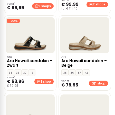
vanaf
€ 99,99
vanaf
2 shops
2 shops
€ 99,99
tot € 111,40
−20%
Ara
Ara
Ara Hawaii sandalen –
Ara Hawaii sandalen –
Zwart
Beige
35
36
37
+6
35
36
37
+2
vanaf
€ 63,96
vanaf
1 shop
1 shop
€ 79,95
€ 79,95