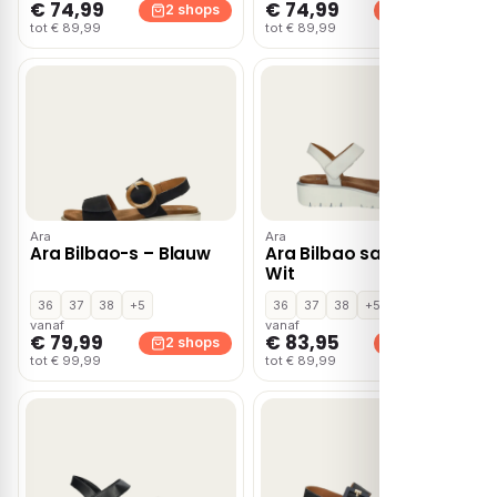
€ 74,99
€ 74,99
2 shops
2 shops
tot € 89,99
tot € 89,99
Ara
Ara
Ara Bilbao-s – Blauw
Ara Bilbao sandalen –
Wit
36
37
38
+5
36
37
38
+5
vanaf
vanaf
€ 79,99
€ 83,95
2 shops
2 shops
tot € 99,99
tot € 89,99